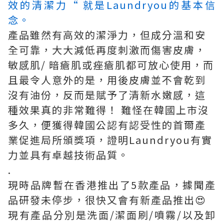
效的清潔力“ 就是Laundryou的基本信
念。
產品雖然有高效的潔淨力，但成分溫和安
全可靠，大大減低再度刺激而傷害皮膚，
敏感肌/ 暗瘡肌或痤瘡肌都可放心使用，而
且最令人意外的是，用後皮膚並不會乾到
沒有油份，反而是賦予了清新水嫩感，這
種效果真的非常難得！ 難怪在韓國上市沒
多久，便獲得韓國公認有認受性的首爾產
業促進局所頒獎項，證明Laundryou有實
力並具有卓越技術品質。
.
現時品牌暫在香港推出了5款產品，據聞產
品研發未停步，很快又會有新產品推出😍
現有產品分別是洗面/潔面刷/噴霧/以及卸