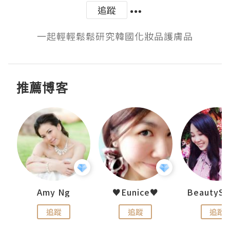
追蹤
一起輕輕鬆鬆研究韓國化妝品護膚品
推薦博客
h 夏沫
Amy Ng
♥Eunice♥
追蹤
追蹤
追蹤