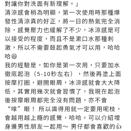
對讓你對洗面有新理解。」
清涼感會稍為明顯，第一次使用時那種爆
發性清涼真的好正，將一日的熱氣完全消
除，感覺壓力也緩解了不少，冰涼感是可
以接受的程度，而且不是漱口水那種刺
激，所以不需要鼓起勇氣才可以用，哈哈
哈😆
我的經驗是，如你是第一次用，只要加水
徹底起泡（5-10秒左右），然後再塗上面
按摩打圈，避開眼周，冰涼感就會大大降
低，其實用幾次就會習慣了，我現在起泡
後按摩眼周都完全沒有問題，亦不會
“嗱”眼！ 所以識得用就一定要用呢枝，
會越用越上癮的感覺，哈哈。可以介紹埋
身邊男性朋友一起用～ 男仔都會喜歡的👍