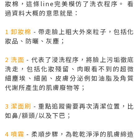
妝棉，這條line完美模仿了洗衣程序。 看
過資料大概的意思就是：
1 卸妝棉
- 帶走臉上粗大外來粒子，包括化
妝品、防曬、灰塵；
2 洗面
- 代表了浸洗程序，將臉上污垢徹底
洗走，包括化妝殘留、肉眼看不到的超微
細塵埃、細菌、皮膚分泌例如油脂及角質
代謝所產生的肌膚廢物等；
3 潔面刷
- 重點追蹤需要再次清潔位置，比
如鼻/額頭/以及下巴；
4 噴霧
- 柔順步驟，為乾乾淨淨的肌膚締造