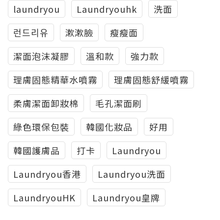
laundryou
Laundryouhk
洗面
런드리유
漱漱臉
瘦瘦面
潔面泡沫凝膠
溫和款
強力款
理膚固態精華水噴霧
理膚固態舒緩噴霧
柔膚潔面卸妝棉
毛孔潔面刷
綠色環保包裝
韓國化妝品
好用
韓國護膚品
打卡
Laundryou
Laundryou香港
Laundryou洗面
LaundryouHK
Laundryou皇牌