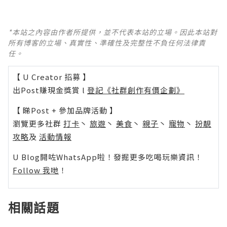
*本站之內容由作者所提供，並不代表本站的立場。因此本站對
所有博客的立場、真實性、準確性及完整性不負任何法律責
任。
【 U Creator 招募 】
出Post賺現金獎賞 l
登記《社群創作有價企劃》
【 睇Post + 參加品牌活動 】
瀏覽更多社群
打卡
丶
旅遊
丶
美食
丶
親子
丶
寵物
丶
扮靚
攻略
及
活動情報
U Blog開咗WhatsApp啦！發掘更多吃喝玩樂資訊！
Follow 我哋
！
相關話題