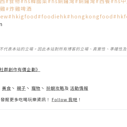
好西
#食物
#hs韓國菜
#hs銅鑼灣
#銅鑼灣
#西餐
#hs
炸雞
#炸雞啤酒
iew
#hkigfood
#foodiehk
#hongkongfood
#hkf
n
並不代表本站的立場。因此本站對所有博客的立場、真實性、準確性
社群創作有價企劃》
】
丶
美食
丶
親子
丶
寵物
丶
扮靚攻略
及
活動情報
p啦！發掘更多吃喝玩樂資訊！
Follow 我哋
！