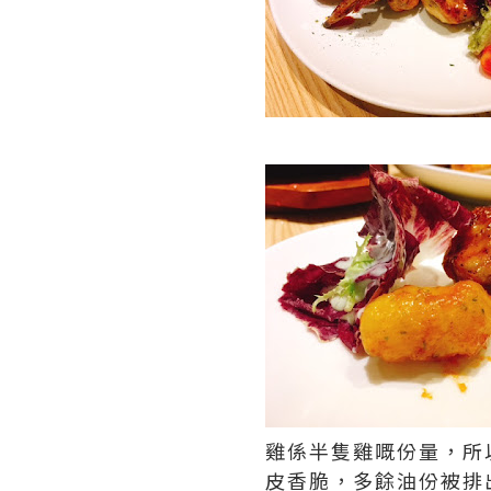
雞係半隻雞嘅份量，所
皮香脆，多餘油份被排