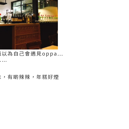
為自己會遇見oppa⋯
⋯⋯
味，有啲辣辣，年糕好煙