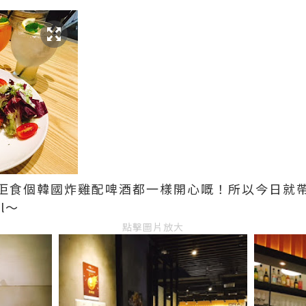
佢食個韓國炸雞配啤酒都一樣開心嘅！所以今日就
l～
點擊圖片放大