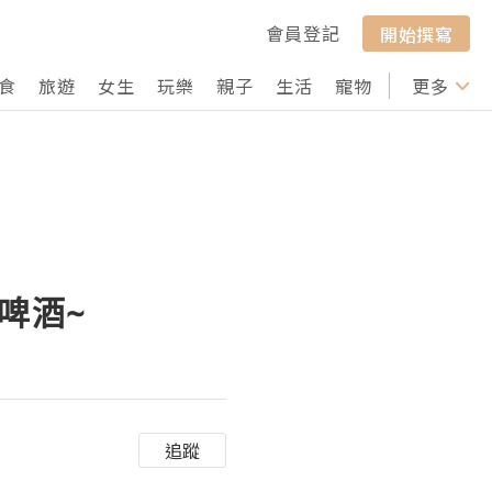
會員登記
開始撰寫
食
旅遊
女生
玩樂
親子
生活
寵物
行山
更多
打卡
配啤酒~
追蹤