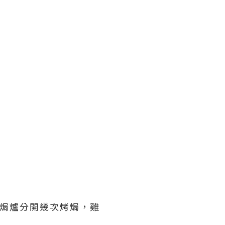
岩焗爐分開幾次烤焗，雞