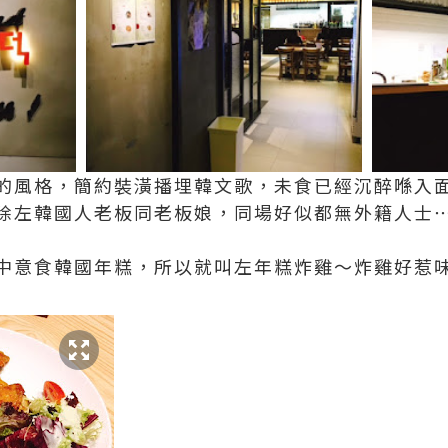
的風格，簡約裝潢播埋韓文歌，未食已經沉醉喺入面以
除左韓國人老板同老板娘，同場好似都無外籍人士
中意食韓國年糕，所以就叫左年糕炸雞～炸雞好惹