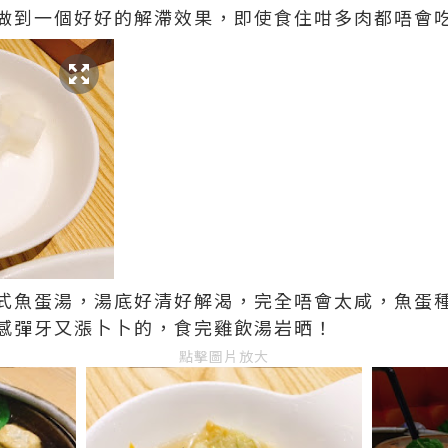
做到一個好好的解滯效果，即使食住咁多肉都唔會
式魚蛋湯，湯底好清好解渴，完全唔會太咸，魚蛋
感彈牙又漲卜卜的，食完雞飲湯岩晒！
點擊圖片放大