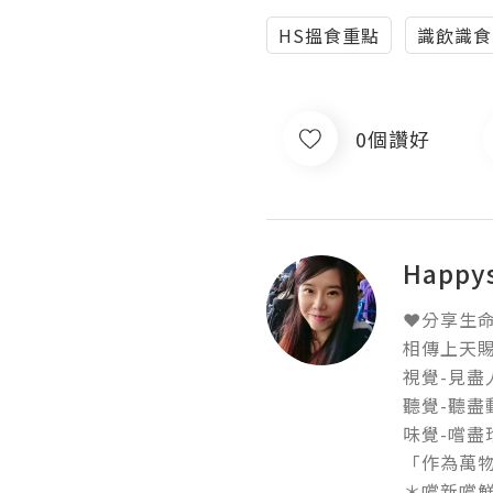
HS搵食重點
識飲識食
0個讚好
Happ
❤分享生命
相傳上天賜
視覺-見盡人
聽覺-聽盡動
味覺-嚐盡珍
「作為萬物
＊嚐新嚐鮮