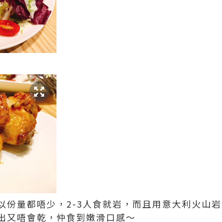
以份量都唔少，2-3人食就岩，而且用意大利火山
出又唔會乾，仲食到嫩滑口感～