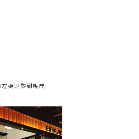
帶左媽咪黎到呢間