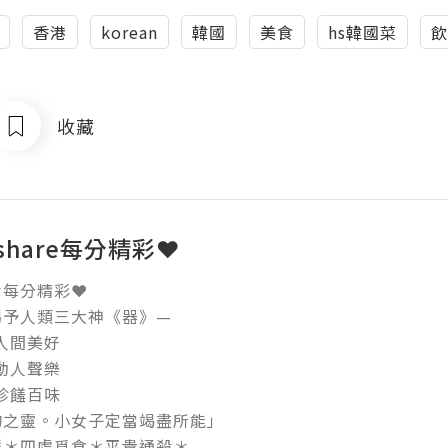
香港
korean
韓國
美食
hs韓國菜
飲
收藏
yshare每分精彩❤
每分精彩❤

予人類三大神《器》—

間美好

人聲樂

饈百味

之靈。小女子定當竭盡所能」

＊四處覓食＊平貴通殺＊ 
