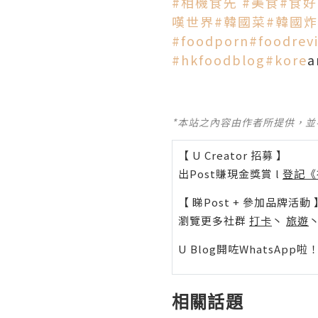
#相機食先
#美食
#食
嘆世界
#韓國菜
#韓國
#foodporn
#foodrev
#hkfoodblog
#kore
a
*本站之內容由作者所提供，
【 U Creator 招募 】
出Post賺現金獎賞 l
登記《
【 睇Post + 參加品牌活動 
瀏覽更多社群
打卡
丶
旅遊
U Blog開咗WhatsAp
相關話題