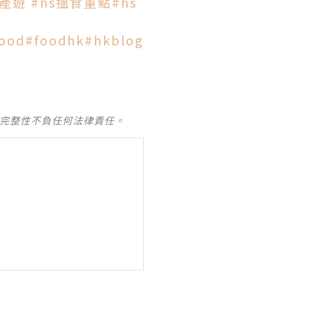
中產遊
#hs搵食重點
#hs
ood
#foodhk
#hkblog
及完整性不負任何法律責任。