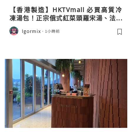
【香港製造】HKTVmall 必買高質冷
凍湯包！正宗俄式紅菜頭羅宋湯、法式
龍蝦濃湯與生酮膠原蛋白骨頭湯全攻略
Igormix
1小時前