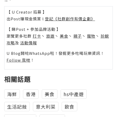
【 U Creator 招募 】
出Post賺現金獎賞 l
登記《社群創作有價企劃》
【 睇Post + 參加品牌活動 】
瀏覽更多社群
打卡
丶
旅遊
丶
美食
丶
親子
丶
寵物
丶
扮靚
攻略
及
活動情報
U Blog開咗WhatsApp啦！發掘更多吃喝玩樂資訊！
Follow 我哋
！
相關話題
海鮮
香港
美食
hs中產遊
生活記敍
意大利菜
飲食