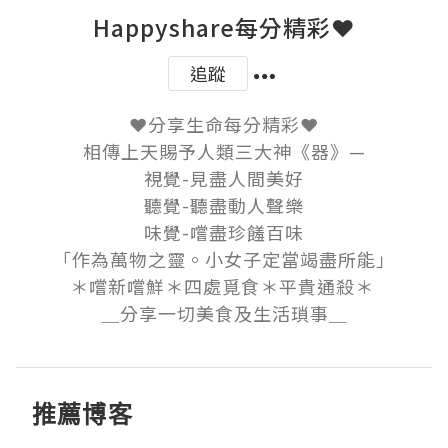
Happyshare每分精彩❤
追蹤
❤分享生命每分精彩❤

相傳上天賜予人類三大神《器》—

視覺-見盡人間美好

聽覺-聽盡動人聲樂

味覺-嚐盡珍饈百味

「作為萬物之靈。小女子定當竭盡所能」

＊嚐新嚐鮮＊四處覓食＊平貴通殺＊ 

＿分享一切美食及生活瑣事＿
推薦博客