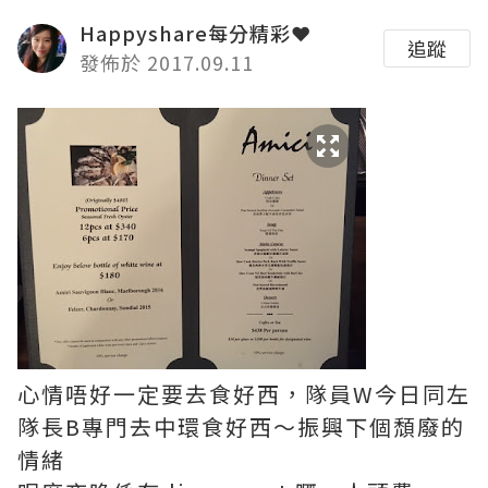
Happyshare每分精彩❤
追蹤
發佈於 2017.09.11
心情唔好一定要去食好西，隊員W今日同左
隊長B專門去中環食好西～振興下個頹廢的
情緒