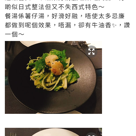
啲似日式整法但又不失西式特色～
餐湯係薯仔湯，好滑好融，唔使太多忌廉
都做到呢個效果，唔漏，卻有牛油香✨，讚
一個～