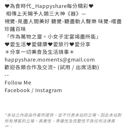
❤為食時代_Happyshare每分精彩❤
相傳上天賜予人類三大神《器》—
視覺-見盡人間美好 聽覺-聽盡動人聲樂 味覺-嚐盡
珍饈百味
「作為萬物之靈。小女子定當竭盡所能」
❤️愛生活❤️愛健康❤️愛旅行❤️愛分享
＊分享一切美食及生活瑣事＊
happyshare.moments@gmail.com
歡迎各類合作及交流~ (試用 / 出席活動)
--
Follow Me
Facebook
/
Instagram
*本站之內容由作者所提供，並不代表本站的立場。因此本站對
所有博客的立場、真實性、準確性及完整性不負任何法律責
任。