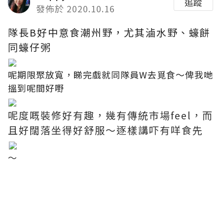
追蹤
發佈於 2020.10.16
隊長B好中意食潮州野，尤其滷水野、蠔餅
同蠔仔粥
呢期限聚放寬，睇完戲就同隊員W去覓食～俾我哋
搵到呢間好嘢
呢度嘅裝修好有趣，幾有傳統市場feel，而
且好闊落坐得好舒服～逐樣講吓有咩食先
～