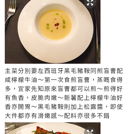
主菜分別要左西班牙黑毛豬鞍同煎盲曹配
咸檸檬牛油～第一次食煎盲曹，蒸嘅食得
多，宜家先知原來盲曹都可以煎～煎得好
有魚香，皮脆肉嫩～新薯配上檸檬牛油好
香亦開胃～黑毛豬鞍則加上松露醬，即使
大件都亦有滑嫩感～配料亦很多不錯