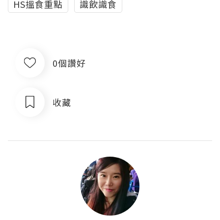
HS搵食重點
識飲識食
0個讚好
收藏