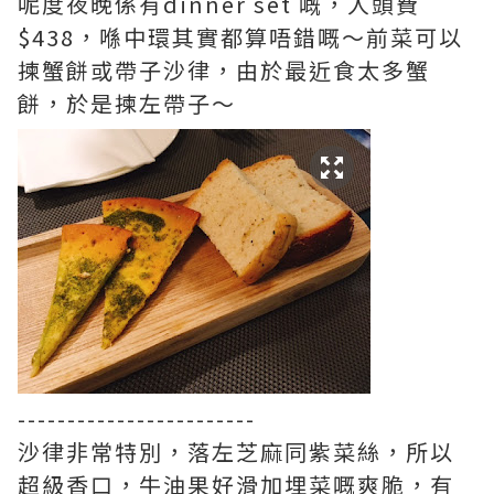
呢度夜晚係有dinner set 嘅，人頭費
$438，喺中環其實都算唔錯嘅～前菜可以
揀蟹餅或帶子沙律，由於最近食太多蟹
餅，於是揀左帶子～
------------------------
沙律非常特別，落左芝麻同紫菜絲，所以
超級香口，牛油果好滑加埋菜嘅爽脆，有