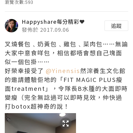
瀏覽次數:593
Happyshare每分精彩❤
追蹤
發佈於 2017.09.06
叉燒餐包﹑奶黃包﹑雞包﹑菜肉包……無論
大家中意食咩包，相信都唔會想自己塊面
似一個包掛……
好榮幸接受了
@Yinensis
然淙養生文化館
的邀請體驗佢地的「FIT MAGIC PLUS瘦
面treatment」，令隊長B水腫的大面即時
變瘦（完全無諗過可以即時見效，仲快過
打botox超神奇的說！