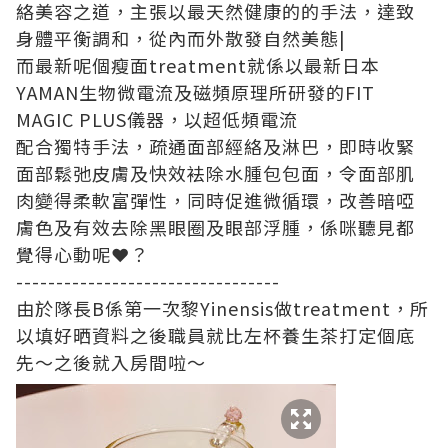
絡美容之道，主張以最天然健康的的手法，達致
身體平衡調和，從內而外散發自然美態|
而最新呢個瘦面treatment就係以最新日本
YAMAN生物微電流及磁頻原理所研發的FIT
MAGIC PLUS儀器，以超低頻電流
配合獨特手法，疏通面部經絡及淋巴，即時收緊
面部鬆弛皮膚及快效袪除水腫包包面，令面部肌
肉變得柔軟富彈性，同時促進微循環，改善暗啞
膚色及有效去除黑眼圈及眼部浮腫，係咪聽見都
覺得心動呢❤️？
---------------------------------
由於隊長B係第一次黎Yinensis做treatment，所
以填好晒資料之後職員就比左杯養生茶打定個底
先～之後就入房間啦～