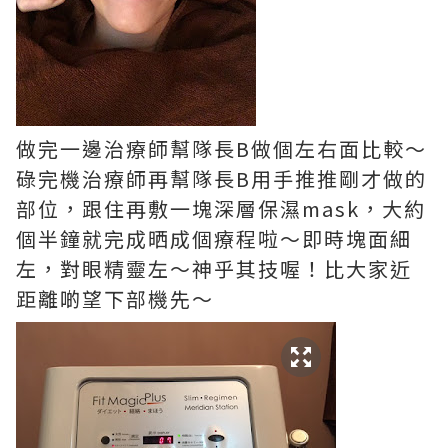
做完一邊治療師幫隊長B做個左右面比較～
碌完機治療師再幫隊長B用手推推剛才做的
部位，跟住再敷一塊深層保濕mask，大約
個半鐘就完成晒成個療程啦～即時塊面細
左，對眼精靈左～神乎其技喔！比大家近
距離啲望下部機先～