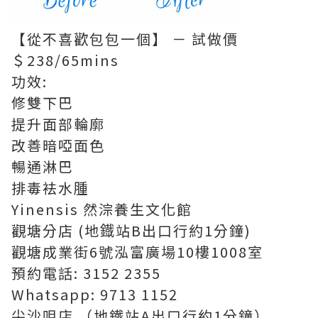
【從不喜歡包包一個】 － 試做價
＄238/65mins
功效:
修雙下巴
提升面部輪廓
改善暗啞面色
暢通淋巴
排毒袪水腫
Yinensis 然淙養生文化館
觀塘分店 (地鐡站B出口行約1分鐘)
觀塘成業街6號泓富廣場10樓1008室
預約電話: 3152 2355
Whatsapp: 9713 1152
尖沙咀店 （地鐵站A出口行約1分鐘）