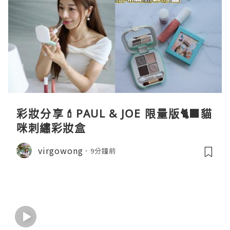
彩妝分享💄PAUL & JOE 限量版🐈‍⬛貓
咪刺繡彩妝盒
virgowong
9分鐘前