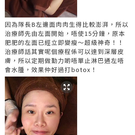
因為隊長B左邊面肉肉生得比較澎湃，所以
治療師先由左面開始，唔使15分鐘，原本
肥肥的左面已經立即變瘦～超級神奇！！
治療師話其實呢個療程係可以達到深層皮
膚，所以定期做勤力啲唔單止淋巴通左唔
會水腫，效果仲好過打botox！