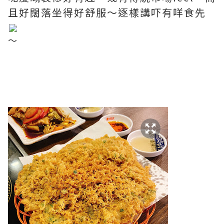
且好闊落坐得好舒服～逐樣講吓有咩食先
～