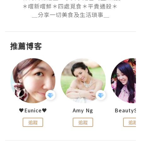
＊嚐新嚐鮮＊四處覓食＊平貴通殺＊ 

＿分享一切美食及生活瑣事＿
推薦博客
h 夏沫
♥Eunice♥
Amy Ng
追蹤
追蹤
追蹤