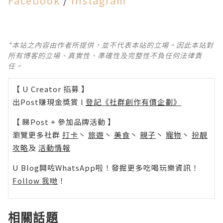
Facebook
/
Instagram
*本站之內容由作者所提供，並不代表本站的立場。因此本站對
所有博客的立場、真實性、準確性及完整性不負任何法律責
任。
【 U Creator 招募 】
出Post賺現金獎賞 l
登記《社群創作有價企劃》
【 睇Post + 參加品牌活動 】
瀏覽更多社群
打卡
丶
旅遊
丶
美食
丶
親子
丶
寵物
丶
扮靚
攻略
及
活動情報
U Blog開咗WhatsApp啦！發掘更多吃喝玩樂資訊！
Follow 我哋
！
相關話題