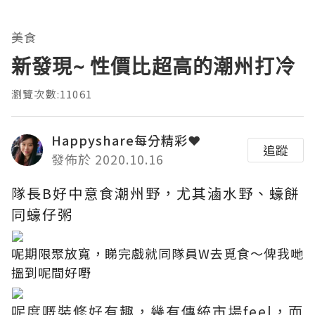
美食
新發現~ 性價比超高的潮州打冷
瀏覽次數:11061
Happyshare每分精彩❤
追蹤
發佈於 2020.10.16
隊長B好中意食潮州野，尤其滷水野、蠔餅
同蠔仔粥
呢期限聚放寬，睇完戲就同隊員W去覓食～俾我哋
搵到呢間好嘢
呢度嘅裝修好有趣，幾有傳統市場feel，而