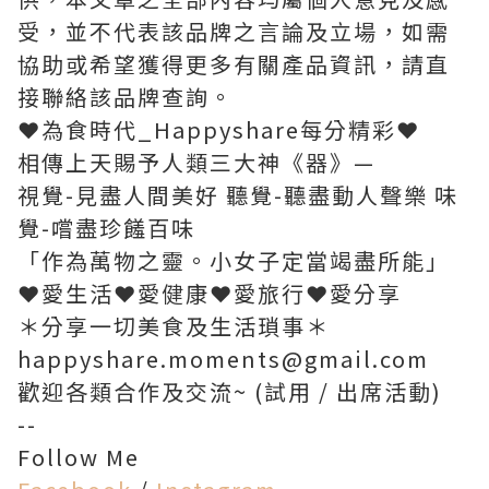
受，並不代表該品牌之言論及立場，如需
協助或希望獲得更多有關產品資訊，請直
接聯絡該品牌查詢。
❤為食時代_Happyshare每分精彩❤
相傳上天賜予人類三大神《器》—
視覺-見盡人間美好 聽覺-聽盡動人聲樂 味
覺-嚐盡珍饈百味
「作為萬物之靈。小女子定當竭盡所能」
❤️愛生活❤️愛健康❤️愛旅行❤️愛分享
＊分享一切美食及生活瑣事＊
happyshare.moments@gmail.com
歡迎各類合作及交流~ (試用 / 出席活動)
--
Follow Me