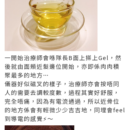
一開始治療師會喺隊長B面上搽上Gel，然
後就由面頰近髮邊位開始，亦即係肉肉積
聚最多的地方…
儀器好似磁叉的樣子，治療師亦會按唔同
人的需要去調較度數，過程其實好舒服，
完全唔痛，因為有電流通過，所以近骨位
的地方係會有輕微少少吉吉地，同埋會feel
到導電的感覺⚡️～