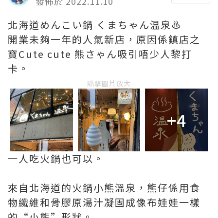
發佈於 2022.11.10
北海道めんこい鍋 くまちゃん温泉♨️
開業未夠一年的人氣新店，原因係鎮店之
寶Cute cute 熊さゃん吸引唔少人黎打
卡。
點擊圖片放大
+4
一人吃火鍋也可以。
來自北海道的火鍋小熊溫泉，熊仔係用食
物纖維和骨膠原湯汁凝固成像布娃娃一樣
的“小熊”形狀。