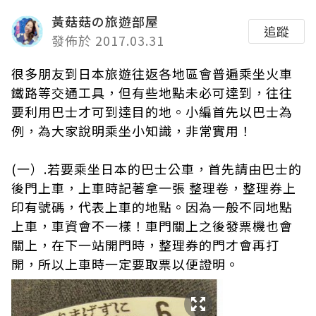
黃菇菇の旅遊部屋
追蹤
發佈於 2017.03.31
很多朋友到日本旅遊往返各地區會普遍乘坐火車
鐵路等交通工具，但有些地點未必可達到，往往
要利用巴士才可到達目的地。小編首先以巴士為
例，為大家說明乘坐小知識，非常實用！
(一）.若要乘坐日本的巴士公車，首先請由巴士的
後門上車，上車時記著拿一張 整理卷，整理券上
印有號碼，代表上車的地點。因為一般不同地點
上車，車資會不一樣！車門關上之後發票機也會
關上，在下一站開門時，整理券的門才會再打
開，所以上車時一定要取票以便證明。