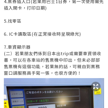
4.票券插入口(若果用巴士1日券，第一次使用需先
插入開卡，打印日期)
5.找零區
6. IC卡讀取區(在正常接收時呈現綠光)
7.車資顯示器
(二）若果朋友們係到日本出trip或需要車資領收
書，可以在各車站的售票機中印出，但未必部部
售票機有這個功能，若果無的話，可親自到票務
窗口請服務員手寫一張，也很方便的！