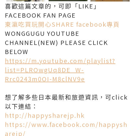
喜歡這篇文章的，可即「LIKE」
FACEBOOK FAN PAGE
東瀛吃買玩開心SHARE facebook專頁
WONGGUGU YOUTUBE
CHANNEL(NEW) PLEASE CLICK
BELOW
https://m.youtube.com/playlist?
list=PLROwgUq8DE_W-
Rrc0243m0OI-M8clNV9e
想了解多些日本最新和旅遊資訊，可click
以下連結：
http://happysharejp.hk
https://www.facebook.com/happysh
arejp/