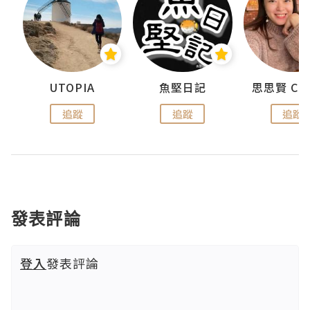
urnal
UTOPIA
魚堅日記
追蹤
追蹤
追蹤
發表評論
登入
發表評論