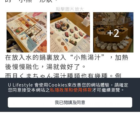
點擊圖片放大
+2
在放入水的鍋裏放入“小熊湯汁”，加熱
後慢慢融化，湯就做好了。
而且くまちゃん湯汁種類也有幾種。例
如：美肌の湯（鶏コラーゲンスープ）」
U Lifestyle 會使用Cookies來改善您的網站體驗，請確定
您同意接受本網站之
私隱政策和使用條款
才可繼續瀏覽。
「癒しの湯（豆乳スープ）」「長寿の湯
我已閱讀及同意
（坦々スープ）」「若返りの湯（韓国コ
チュジャンスープ）」「黄金の湯（鰹だ
し）」等等。
即係有美顏既骨膠原湯底、治癒之湯（豆