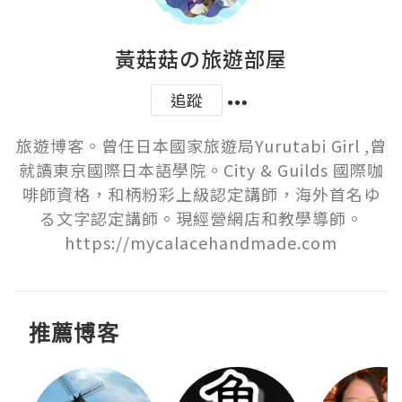
黃菇菇の旅遊部屋
追蹤
旅遊博客。曾任日本國家旅遊局Yurutabi Girl ,曾
就讀東京國際日本語學院。City & Guilds 國際咖
啡師資格，和柄粉彩上級認定講師，海外首名ゆ
る文字認定講師。現經營網店和教學導師。

推薦博客