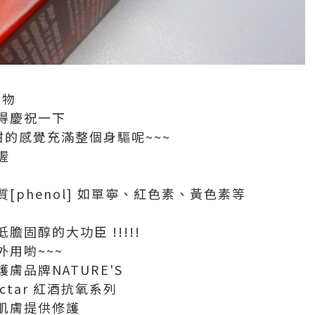
中物
得慶祝一下
甜的感覺充滿整個身驅呢~~~
喔
[phenol] 如單寧、紅色素、黃色素等
固醇的大功臣 !!!!!
用喲~~~
膚品牌NATURE'S
ectar 紅酒抗氧系列
肌膚提供修護