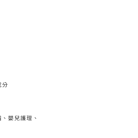
成分
霜、嬰兒護理、