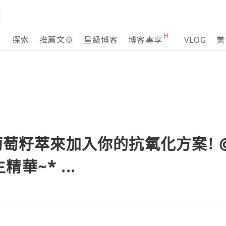
探索
推薦文章
星級博客
博客專享
VLOG
美
葡萄籽萃來加入你的抗氧化方案! @ 
華~* ...