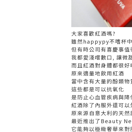
大家喜歡紅酒嗎?
雖然happypy不嗜杯
但有時公司有喜慶事值
我都愛淺嚐數口, 讓微
而且紅酒對身體都很好
原來適量地飲用紅酒
當中含有大量的酚類物質
這些都是可以抗氧化
是防止心血管疾病與降低膽
紅酒除了內服外還可以外
原來源自意大利的天然護
最近推出了Beauty N
它能夠以極緻奢華來對