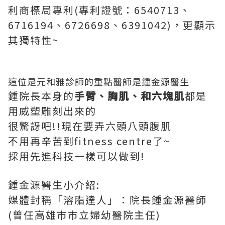
利商標局專利(專利證號：6540713、
6716194、6726698、6391042)，更顯示
其獨特性~
這位是元和雅診師的重點醫師是鍾金源醫生
鍾院長本身的
手臂、胸肌、和六塊肌
都是
用威塑雕刻出來的
很驚訝吧!!現在要弄六頭八頭腹肌
不用再辛苦到fitness centre了~
採用先進科技一樣可以做到!
鍾金源醫生小介紹:
媒體封稱「溶脂達人」：院長鍾金源醫師
(曾任高雄市市立婦幼醫院主任)