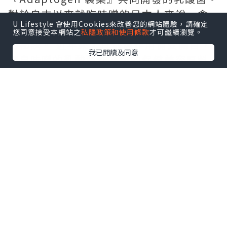
對於自古以來就吃味噌的日本人來說，含
U Lifestyle 會使用Cookies來改善您的網站體驗，請確定
有大量乳酸菌的味噌被認為是日本人健康
您同意接受本網站之
私隱政策和使用條款
才可繼續瀏覽。
的秘訣。 近年來，其保健作用備受矚目，
我已閱讀及同意
源自味噌的乳酸菌作為新的保健美容原料
潛藏著巨大的潛力。