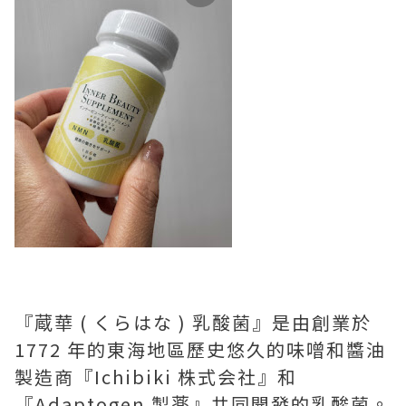
『蔵華 ( くらはな ) 乳酸菌』是由創業於
1772 年的東海地區歷史悠久的味噌和醬油
製造商『Ichibiki 株式会社』和
『Adaptogen 製薬』共同開發的乳酸菌。