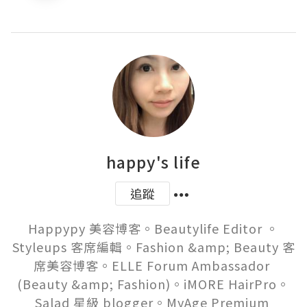
happy's life
追蹤
Happypy 美容博客。Beautylife Editor 。
Styleups 客席編輯。Fashion &amp; Beauty 客
席美容博客。ELLE Forum Ambassador 
(Beauty &amp; Fashion)。iMORE HairPro。
Salad 星級 blogger。MyAge Premium 