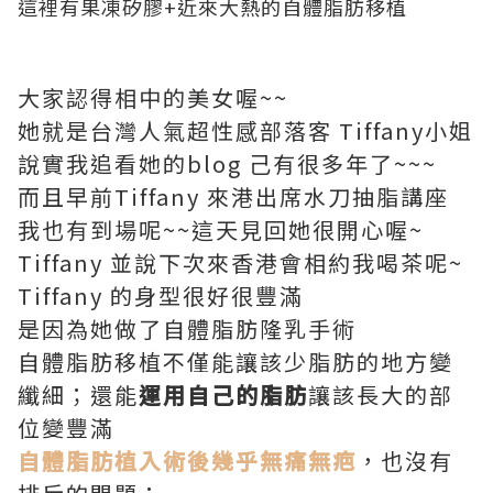
這裡有果凍矽膠+近來大熱的自體脂肪移植
大家認得相中的美女喔~~
她就是台灣人氣超性感部落客 Tiffany小姐
說實我追看她的blog 己有很多年了~~~
而且早前Tiffany 來港出席水刀抽脂講座
我也有到場呢~~這天見回她很開心喔~
Tiffany 並說下次來香港會相約我喝茶呢~
Tiffany 的身型很好很豐滿
是因為她做了
自體脂肪隆乳手術
自體脂肪移植不僅能讓該少脂肪的地方變
纖細；還能
運用自己的脂肪
讓該長大的部
位變豐滿
自體脂肪植入術後幾乎無痛無疤
，也沒有