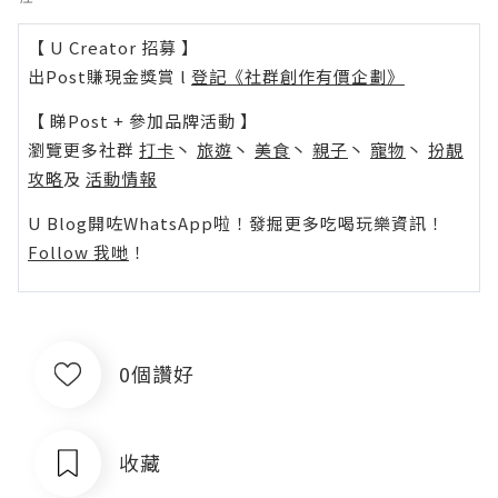
【 U Creator 招募 】
出Post賺現金獎賞 l
登記《社群創作有價企劃》
【 睇Post + 參加品牌活動 】
瀏覽更多社群
打卡
丶
旅遊
丶
美食
丶
親子
丶
寵物
丶
扮靚
攻略
及
活動情報
U Blog開咗WhatsApp啦！發掘更多吃喝玩樂資訊！
Follow 我哋
！
0個讚好
收藏