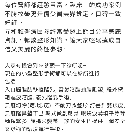
每位醫師都經驗豐富，臨床上的成功案例
不勝枚舉更是備受醫美界肯定，口碑一致
好評。
元和雅醫療團隊經常受邀上節目分享美麗
資訊，暢談整形知識，讓大家輕鬆達成自
信又美麗的終極夢想~
大家有機會到來參觀一下診所呢~
現在的小型整形手術都可以在診所進行
包括
入
自體脂肪移植隆乳
, 雷射溶脂抽脂雕塑,
體外標
靶震波溶脂,
義乳隆乳手術,
無痕切除(痣.斑.疣)
,
不動刀微整形
,
訂書針雙眼皮
,
無痕隆鼻墊下巴
韓式微創削骨
,
眼袋淚溝填平
等等
種類繁多, 讓追求變美一族的女生們提供一個安全
又舒適的環境進行手術~