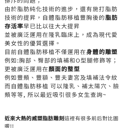
排斥的問題；
由於脂肪純化技術的進步，還有施打脂肪
技術的提昇，自體脂肪移植豐胸後的
脂肪
存活率
早已比以往大大提昇
並被廣泛運用在隆乳臨床上，成為現代愛
美女性的優質選擇。
目前自體脂肪移植不僅運用在
身體的雕塑
例如:胸部、臀部的填補和O型腿修飾等；
更被廣泛運用在
顏面的整型
例如豐頰、豐額、豐夫妻宮及填補法令紋
而自體脂肪移植 可以隆乳、補太陽穴、臉
頰等等, 所以最近吸引很多女生查詢~
近來大熱的威塑脂肪雕刻
這裡有很多前后對比圖
喔!!