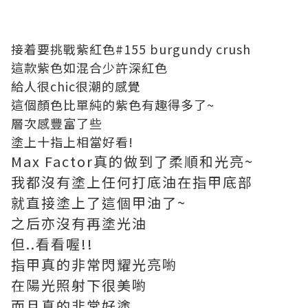
接着要挑戰紫紅色#155 burgundy crush
這款紫色如混合少許深紅色
給人很chic很潮的感覺
這個顏色比單純的紫色有趣得多了~
層次感豐富了些
塗上十指上相當好看!
Max Factor真的做到了柔順和光亮~
我都沒有塗上任何打底油在指甲底部
就直接塗上了這個甲油了~
之后亦沒有再塗光油
但..看看喔!!
指甲真的非常閃耀光亮喲
在陽光照射下很美喲
而且真的非常好塗