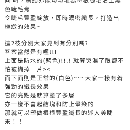
同 時，刷頭亦能均勻地為每根睫毛沾上黑
色睫毛膏
令睫毛豐盈綻放，即時濃密纖長，打造出
極緻的效果~
這2枝分別大家見到有分別嗎?
答案當然是有喔!!!
上面是防水的(藍色)!!!! 就算哭濕了眼都不
怕被糊掉一片><
而下面則是正常的(白色)~~~大家一樣有着
強勁的纖長效果
它的亮點是就算塗了多層
亦一樣不會起結塊和防止暈染的
那就可以塑做根根豐盈纖長的迷人美睫
來！！