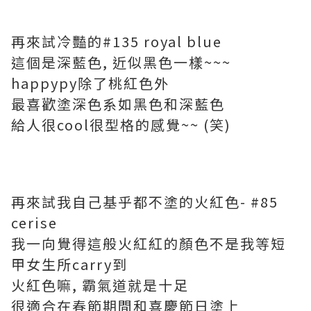
再來試冷豔的#135 royal blue
這個是深藍色, 近似黑色一樣~~~
happypy除了桃紅色外
最喜歡塗深色系如黑色和深藍色
給人很cool很型格的感覺~~ (笑)
再來試我自己基乎都不塗的火紅色- #85
cerise
我一向覺得這般火紅紅的顏色不是我等短
甲女生所carry到
火紅色嘛, 霸氣道就是十足
很適合在春節期間和喜慶節日塗上