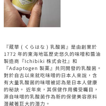
『蔵華 ( くらはな ) 乳酸菌』是由創業於
1772 年的東海地區歷史悠久的味噌和醬油
製造商『Ichibiki 株式会社』和
『Adaptogen 製薬』共同開發的乳酸菌。
對於自古以來就吃味噌的日本人來說，含
有大量乳酸菌的味噌被認為是日本人健康
的秘訣。 近年來，其保健作用備受矚目，
源自味噌的乳酸菌作為新的保健美容原料
潛藏著巨大的潛力。