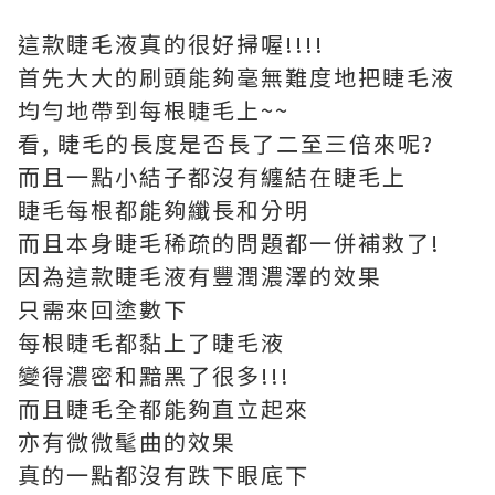
這款睫毛液真的很好掃喔!!!!
首先大大的刷頭能夠毫無難度地把睫毛液
均勻地帶到每根睫毛上~~
看, 睫毛的長度是否長了二至三倍來呢?
而且一點小結子都沒有纏結在睫毛上
睫毛每根都能夠纖長和分明
而且本身睫毛稀疏的問題都一併補救了!
因為這款睫毛液有豐潤濃澤的效果
只需來回塗數下
每根睫毛都黏上了睫毛液
變得濃密和黯黑了很多!!!
而且睫毛全都能夠直立起來
亦有微微髦曲的效果
真的一點都沒有跌下眼底下