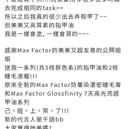
去完成相同的task><
所以之后我真的很少出去弄假甲了~~
但美美又高質素的指甲油
我是一樣會塗, 一樣會買的~~~
感謝Max Factor的美美又超友善的公闗姐
姐
送我一系列(共5枝新色系)的指甲油和2枝
睫毛液喔!!!
原來全新的Max Factor防暈染濃密睫毛膏
和Max Factor Glossfinity 7天高光亮感
甲油系列
己。經。上。架。了!!!
新的代言人是千語bb
大家覺得她美嗎?