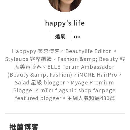
happy's life
追蹤
Happypy 美容博客。Beautylife Editor 。
Styleups 客席編輯。Fashion &amp; Beauty 客
席美容博客。ELLE Forum Ambassador 
(Beauty &amp; Fashion)。iMORE HairPro。
Salad 星級 blogger。MyAge Premium 
Blogger。mTm flagship shop fanpage 
featured blogger。主網人氣超過430萬
推薦博客