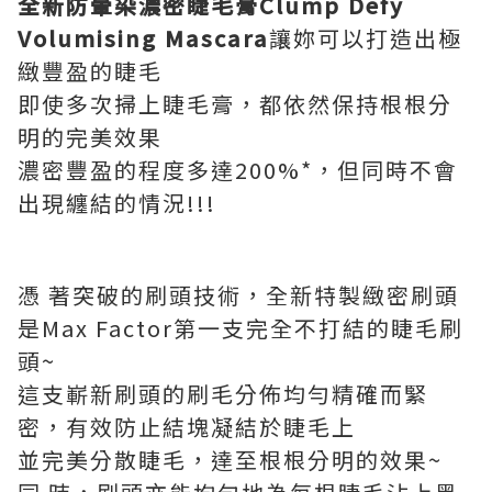
全新防暈染濃密睫毛膏
Clump Defy
Volumising Mascara
讓妳可以打造出極
緻豐盈的睫毛
即使多次掃上睫毛膏，都依然保持根根分
明的完美效果
濃密豐盈的程度多達200%*，但同時不會
出現纏結的情況!!!
憑 著突破的刷頭技術，全新特製緻密刷頭
是Max Factor第一支完全不打結的睫毛刷
頭~
這支嶄新刷頭的刷毛分佈均勻精確而緊
密，有效防止結塊凝結於睫毛上
並完美分散睫毛，達至根根分明的效果~