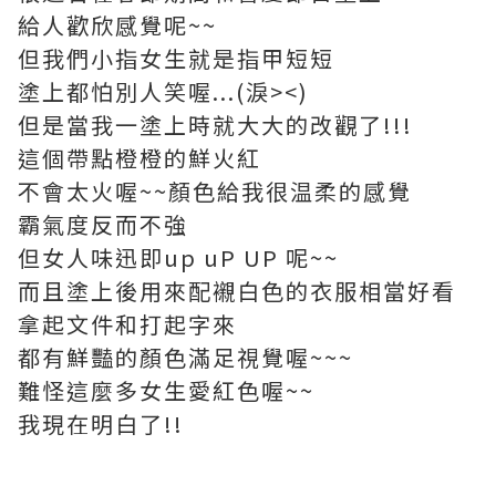
給人歡欣感覺呢~~
但我們小指女生就是指甲短短
塗上都怕別人笑喔...(淚><)
但是當我一塗上時就大大的改觀了!!!
這個帶點橙橙的鮮火紅
不會太火喔~~顏色給我很温柔的感覺
霸氣度反而不強
但女人味迅即up uP UP 呢~~
而且塗上後用來配襯白色的衣服相當好看
拿起文件和打起字來
都有鮮豔的顏色滿足視覺喔~~~
難怪這麼多女生愛紅色喔~~
我現在明白了!!