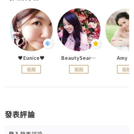
h 夏沫
♥Eunice♥
BeautySearch
Amy N
追蹤
追蹤
追蹤
發表評論
登入
發表評論