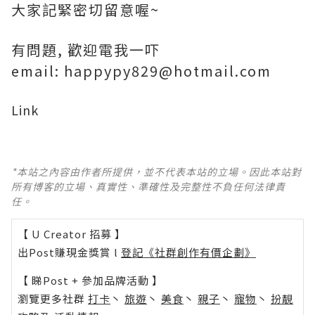
大家記緊密切留意喔~
有問題, 歡迎電我一吓
email: happypy829@hotmail.com
Link
*本站之內容由作者所提供，並不代表本站的立場。因此本站對
所有博客的立場、真實性、準確性及完整性不負任何法律責
任。
【 U Creator 招募 】
出Post賺現金獎賞 l
登記《社群創作有價企劃》
【 睇Post + 參加品牌活動 】
瀏覽更多社群
打卡
丶
旅遊
丶
美食
丶
親子
丶
寵物
丶
扮靚