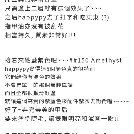
只需塗上二層就有這個效果了~~~
之后happypy去了打字和吃東東 (?)
指甲油亦沒有被刮花
相當持久, 質素非常好!!!
接着來點藍紫色吧~~~##150 Amethyst
happypy覺得這5個顏色真的很特別
它們給你有混色的效果
不會是單一的那個無趣單調
而且全都很順滑好塗
就讓這個高貴的紫藍色來配件紫衣去街街喔~~~~~
好了~弄完美美的甲后
要來塗塗睫毛, 讓雙眼明亮和渾圓一點!!