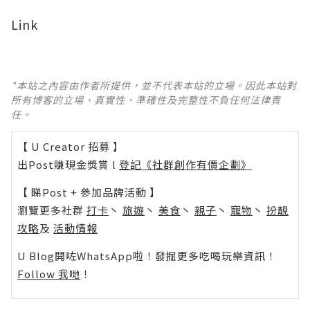
Link
*本站之內容由作者所提供，並不代表本站的立場。因此本站對
所有博客的立場、真實性、準確性及完整性不負任何法律責
任。
【 U Creator 招募 】
出Post賺現金獎賞 l
登記《社群創作有價企劃》
【 睇Post + 參加品牌活動 】
瀏覽更多社群
打卡
丶
旅遊
丶
美食
丶
親子
丶
寵物
丶
扮靚
攻略
及
活動情報
U Blog開咗WhatsApp啦！發掘更多吃喝玩樂資訊！
Follow 我哋
！