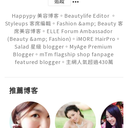
追蹤
Happypy 美容博客。Beautylife Editor 。
Styleups 客席編輯。Fashion &amp; Beauty 客
席美容博客。ELLE Forum Ambassador 
(Beauty &amp; Fashion)。iMORE HairPro。
Salad 星級 blogger。MyAge Premium 
Blogger。mTm flagship shop fanpage 
featured blogger。主網人氣超過430萬
推薦博客