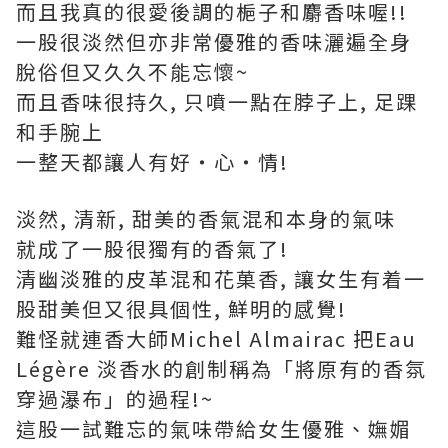
而且我真的很愛後調的梔子和麝香味喔!!
一股很淡然但亦非常優雅的香味灑遍全身
脫俗但又久久不能忘懷~
而且香味很持久, 只噴一點在脖子上, 足踝
和手腕上
一整天都讓人有好‧心‧情!
淡然, 清新, 甜美的香氣混和本身的氣味
就成了一股很獨有的香氣了!
清幽淡雅的皮革混和花菓香, 讓女生有着一
股甜美但又很具個性, 鮮明的感覺!
難怪就連香大師Michel Almairac 把Eau
Légère 淡香水的創制稱為「將原有的香氛
穿過瀑布」的過程!~
這股一試難忘的氣味帶給女生優雅、嫵媚