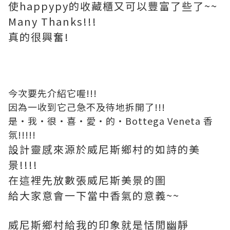
使happypy的收藏櫃又可以豐富了些了~~
Many Thanks!!!
真的很興奮!
今次要先介紹它喔!!!
因為一收到它己急不及待地拆開了!!!
是‧我‧很‧喜‧愛‧的‧Bottega Veneta 香
氛!!!!!
設計靈感來源於威尼斯鄉村的如詩的美
景!!!!
在這裡先放數張威尼斯美景的圖
給大家意會一下當中香氣的意義~~
威尼斯鄉村給我的印象就是恬閒幽靜