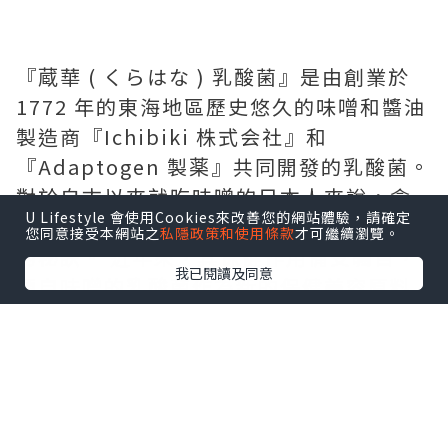
『蔵華 ( くらはな ) 乳酸菌』是由創業於
1772 年的東海地區歷史悠久的味噌和醬油
製造商『Ichibiki 株式会社』和
『Adaptogen 製薬』共同開發的乳酸菌。
對於自古以來就吃味噌的日本人來說，含
U Lifestyle 會使用Cookies來改善您的網站體驗，請確定
有大量乳酸菌的味噌被認為是日本人健康
您同意接受本網站之
私隱政策和使用條款
才可繼續瀏覽。
的秘訣。 近年來，其保健作用備受矚目，
我已閱讀及同意
源自味噌的乳酸菌作為新的保健美容原料
潛藏著巨大的潛力。