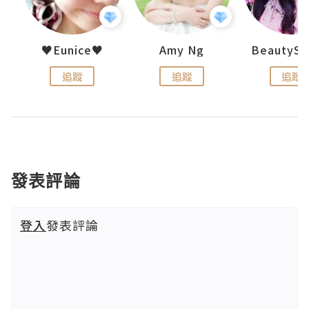
h 夏沫
♥Eunice♥
Amy Ng
追蹤
追蹤
追蹤
發表評論
登入
發表評論