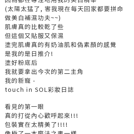
(太陽太猛了, 害我現在每天回家都要拼命
做美白補濕功夫~~)
肌膚真的比較乾了些
但這個又貼服又保濕
塗完肌膚真的有奶油肌和偽素顏的感覺
是我的是日推介!
塗好粉底后
我就要拿出今次的第二主角
我的新寵 -
touch in SOL彩妝日誌
看見的第一眼
真的打從內心歡呼起來!!!
包裝實在太精美了!!!!
像極了一本魔法之書一樣