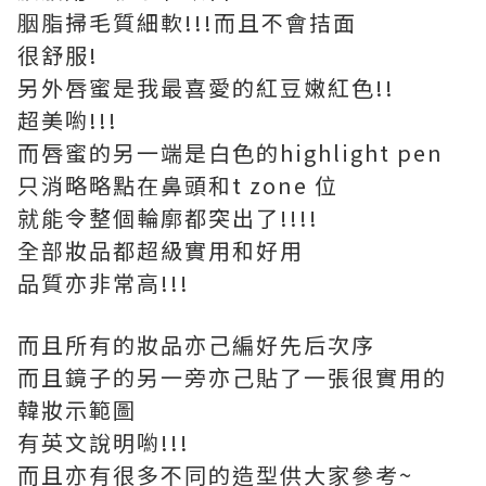
胭脂掃毛質細軟!!!而且不會拮面
很舒服!
另外唇蜜是我最喜愛的紅豆嫩紅色!!
超美喲!!!
而唇蜜的另一端是白色的highlight pen
只消略略點在鼻頭和t zone 位
就能令整個輪廓都突出了!!!!
全部妝品都超級實用和好用
品質亦非常高!!!
而且所有的妝品亦己編好先后次序
而且鏡子的另一旁亦己貼了一張很實用的
韓妝示範圖
有英文說明喲!!!
而且亦有很多不同的造型供大家參考~