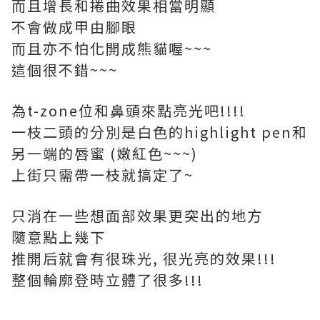
而且增長和捲曲效果相當明顯
不會做成甲由腳眼
而且亦不怕化開成熊貓喔~~~
這個很不錯~~~
為t-zone位和鼻頭來點亮光吧!!!!
一枝二頭的分別是白色的highlight pen和
另一端的唇蜜 (嫩紅色~~~)
上街只需帶一枝就搞定了~
只消在一些想面部效果更突出的地方
隨意點上幾下
推開后就會有很珠光, 很光亮的效果!!!
整個輪廓登時立體了很多!!!