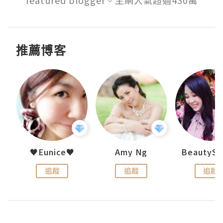
featured blogger。主網人氣超過430萬
推薦博客
h 夏沫
♥Eunice♥
Amy Ng
追蹤
追蹤
追蹤