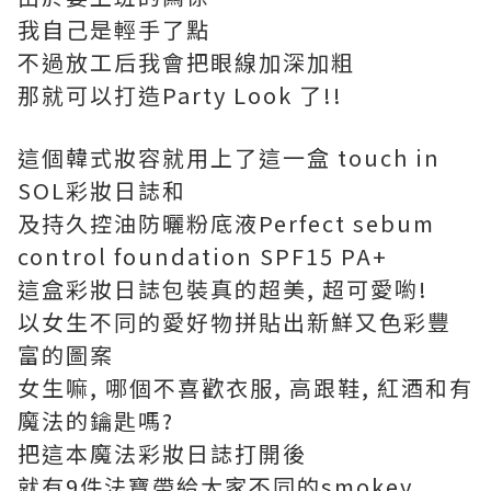
我自己是輕手了點
不過放工后我會把眼線加深加粗
那就可以打造Party Look 了!!
這個韓式妝容就用上了這一盒 touch in
SOL彩妝日誌和
及持久控油防曬粉底液Perfect sebum
control foundation SPF15 PA+
這盒彩妝日誌包裝真的超美, 超可愛喲!
以女生不同的愛好物拼貼出新鮮又色彩豐
富的圖案
女生嘛, 哪個不喜歡衣服, 高跟鞋, 紅酒和有
魔法的鑰匙嗎?
把這本魔法彩妝日誌打開後
就有9件法寶帶給大家不同的smokey