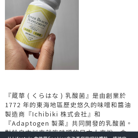
『蔵華 ( くらはな ) 乳酸菌』是由創業於
1772 年的東海地區歷史悠久的味噌和醬油
製造商『Ichibiki 株式会社』和
『Adaptogen 製薬』共同開發的乳酸菌。
對於自古以來就吃味噌的日本人來說，含