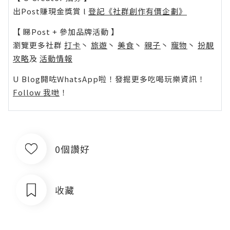
出Post賺現金獎賞 l
登記《社群創作有價企劃》
【 睇Post + 參加品牌活動 】
瀏覽更多社群
打卡
丶
旅遊
丶
美食
丶
親子
丶
寵物
丶
扮靚
攻略
及
活動情報
U Blog開咗WhatsApp啦！發掘更多吃喝玩樂資訊！
Follow 我哋
！
0個讚好
收藏