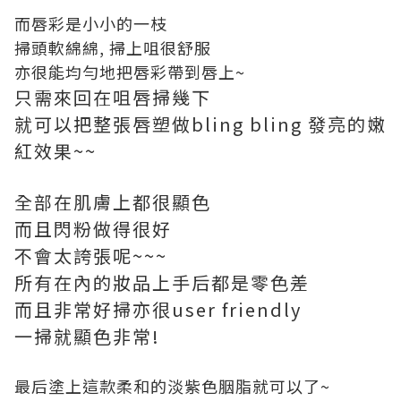
而唇彩是小小的一枝
掃頭軟綿綿, 掃上咀很舒服
亦很能均勻地把唇彩帶到唇上~
只需來回在咀唇掃幾下
就可以把整張唇塑做bling bling 發亮的嫩
紅效果~~
全部在肌膚上都很顯色
而且閃粉做得很好
不會太誇張呢~~~
所有在內的妝品上手后都是零色差
而且非常好掃亦很user friendly
一掃就顯色非常!
最后塗上這款柔和的淡紫色胭脂就可以了~