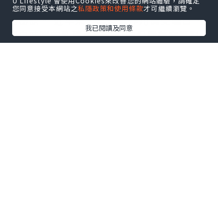
U Lifestyle 會使用Cookies來改善您的網站體驗，請確定
有大量乳酸菌的味噌被認為是日本人健康
您同意接受本網站之
私隱政策和使用條款
才可繼續瀏覽。
的秘訣。 近年來，其保健作用備受矚目，
我已閱讀及同意
源自味噌的乳酸菌作為新的保健美容原料
潛藏著巨大的潛力。