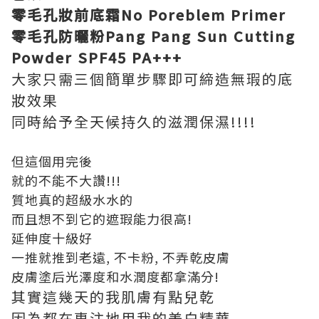
零毛孔妝前底霜
No Poreblem Primer
零毛孔防曬粉Pang Pang Sun Cutting
Powder SPF45 PA+++
大家只需三個簡單步驟即可締造無瑕的底
妝效果
同時給予全天候持久的滋潤保濕!!!!
但這個用完後
就的不能不大讚!!!
質地真的超級水水的
而且想不到它的遮瑕能力很高!
延伸度十級好
一推就推到老遠, 不卡粉, 不弄乾皮膚
皮膚塗后光澤度和水潤度都拿滿分!
其實這幾天的我肌膚有點兒乾
因為都在專注地用我的美白精華