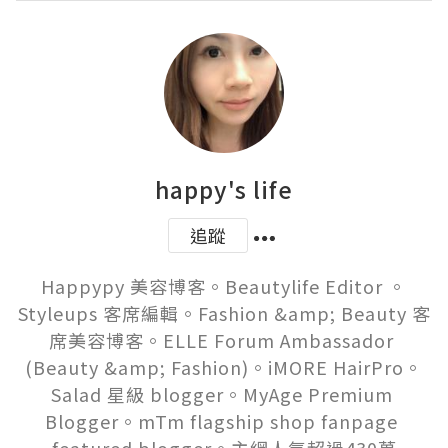
happy's life
追蹤
Happypy 美容博客。Beautylife Editor 。
Styleups 客席編輯。Fashion &amp; Beauty 客
席美容博客。ELLE Forum Ambassador 
(Beauty &amp; Fashion)。iMORE HairPro。
Salad 星級 blogger。MyAge Premium 
Blogger。mTm flagship shop fanpage 