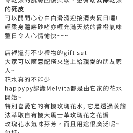
的
死皮
可以開開心心白白滑滑迎接清爽夏日喔!
輕柔身體磨砂啫亦喱充滿天然的香橙氣味
整日令人心情愉快~~~
店裡還有不少禮物的gift set
大家可以隨意配搭來送上給親愛的朋友家
人~
花水真的不能少
happypy認識Melvita都是由它家的花水
開始~
特別喜愛它的有機玫瑰花水, 它是透過蒸餾
法萃取自有機大馬士革玫瑰花之花瓣
玫瑰花水氣味芬芳，而且用途很廣泛呢~
包括: