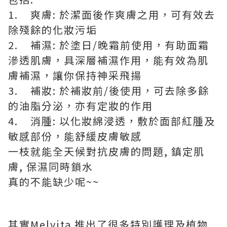
1. 爽膚: 於潔面後作爽膚之用，可有效去
除殘餘的化妝污垢
2. 補濕: 於塗日/晚霜前使用，有助面霜
滲透肌膚，具深層補濕作用，能有效為肌
膚補濕，讓你保持神采飛揚
3. 補妝: 於補妝前/後使用，可去除多餘
的油脂分泌，亦有定妝的作用
4. 消腫: 以化妝綿浸透，敷於面部紅腫及
敏感部份，能舒緩皮膚敏感
一枝就能全天候對抗皮膚的問題, 鎮定肌
膚, 保濕同時鎖水
真的不能缺少呢~~
其實Melvita 推出了很多特別護理及植物