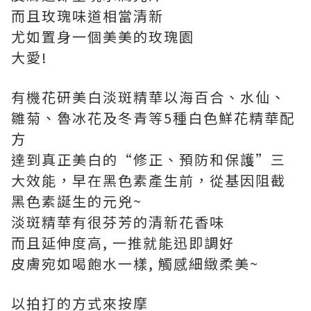
而且玫瑰味道相當清新
尤如置身一個美美的玫瑰園
大愛!
有機花研美白淡斑精華以海百合、水仙、
雛菊、魯冰花及冬青等5種白色鮮花精華配
方
達到真正美白的“修正、預防和保護”三
大效能，早在黑色素產生前，從基因阻截
黑色素誕生的元兇~
淡斑精華有很芬芳的清新花香味
而且延伸度高, 一推就能迅即調好
皮膚宛如喝飽水一樣, 觸感細緻柔美~
以拍打的方式來按摩