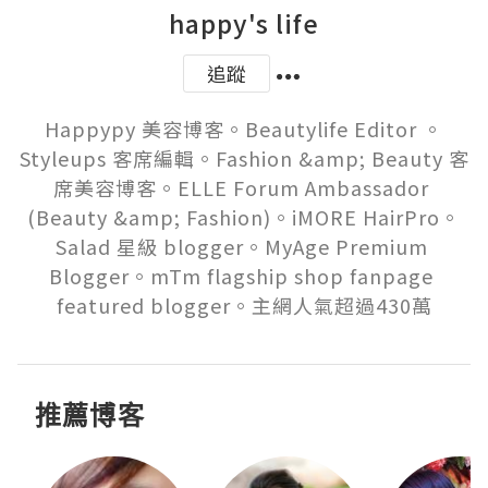
happy's life
追蹤
Happypy 美容博客。Beautylife Editor 。
Styleups 客席編輯。Fashion &amp; Beauty 客
席美容博客。ELLE Forum Ambassador 
(Beauty &amp; Fashion)。iMORE HairPro。
Salad 星級 blogger。MyAge Premium 
Blogger。mTm flagship shop fanpage 
featured blogger。主網人氣超過430萬
推薦博客