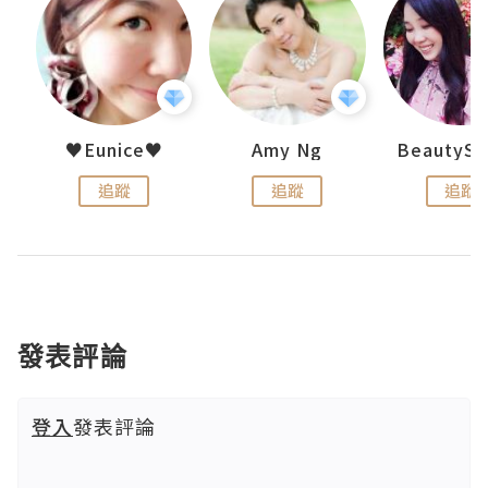
h 夏沫
♥Eunice♥
Amy Ng
追蹤
追蹤
追蹤
發表評論
登入
發表評論