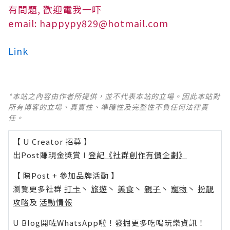
有問題, 歡迎電我一吓
email: happypy829@hotmail.com
Link
*本站之內容由作者所提供，並不代表本站的立場。因此本站對
所有博客的立場、真實性、準確性及完整性不負任何法律責
任。
【 U Creator 招募 】
出Post賺現金獎賞 l
登記《社群創作有價企劃》
【 睇Post + 參加品牌活動 】
瀏覽更多社群
打卡
丶
旅遊
丶
美食
丶
親子
丶
寵物
丶
扮靚
攻略
及
活動情報
U Blog開咗WhatsApp啦！發掘更多吃喝玩樂資訊！