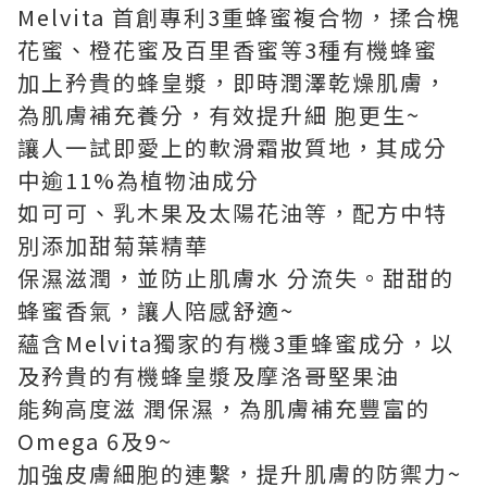
Melvita 首創專利3重蜂蜜複合物，揉合槐
花蜜、橙花蜜及百里香蜜等3種有機蜂蜜
加上矜貴的蜂皇漿，即時潤澤乾燥肌膚，
為肌膚補充養分，有效提升細 胞更生~
讓人一試即愛上的軟滑霜妝質地，其成分
中逾11%為植物油成分
如可可、乳木果及太陽花油等，配方中特
別添加甜菊葉精華
保濕滋潤，並防止肌膚水 分流失。甜甜的
蜂蜜香氣，讓人陪感舒適~
蘊含Melvita獨家的有機3重蜂蜜成分，以
及矜貴的有機蜂皇漿及摩洛哥堅果油
能夠高度滋 潤保濕，為肌膚補充豐富的
Omega 6及9~
加強皮膚細胞的連繫，提升肌膚的防禦力~