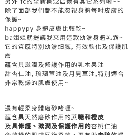
另外ifc的全新概念店還有其它系列喔~~
除了面部我們都不能忽視身體每吋皮膚的
保護~
happypy 身體皮膚比較乾~
ba姐姐就提議我來用這款幼滑身體乳霜~
它的質感特別幼滑細膩, 有效軟化及保護肌
膚
蘊含具滋潤及修護作用的乳木果油
甜杏仁油, 琉璃苣油及月見草油,特別適合
非常乾燥的肌膚使用~
還有輕柔身體磨砂啫喱~
蘊含
具
天然磨砂作用的蔗
糖和橙皮
及
具修護、滋潤及保護作用的
杏桃仁油
令乾燥的肌膚回復柔軟，更有助
去除
乾燥