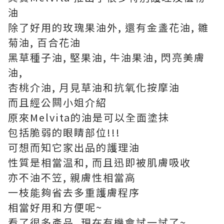
油
除了好用的玫瑰果油外, 還有金盞花油, 雛
菊油, 百合花油
黑草種子油, 堅果油, 牛油果油, 閃亮美膚
油,
杏桃介油, 月見草油和抗氧化按摩油
而且經公闗小姐介紹
原來Melvita的油是可以全面塗抺
包括脆弱的眼睛部位!!!
可想而知它家出品的護理油
性質是相當温和, 而且迅即被肌膚吸收
亦不油不笠, 親膚性相當高
一枝能夠省去多重護膚程序
相當好用和方便呢~
看了很多產品, 現在有機會試一試了~