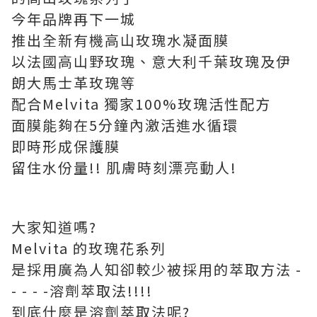
今年品牌再下一城
推出全新有機高山玫瑰水凝面膜
以法國高山野玫瑰、意大利千葉玫瑰及伊
朗大馬士革玫瑰等
配合Melvita 獨家100%玫瑰活性配方
面膜能夠在5分鐘內激活進水循環
即時形成保護膜
留住水份量!! 肌膚時刻漂亮動人!
大家知道嗎?
Melvita 的玫瑰花系列
是採用廣為人知卻較少被採用的萃取方法 -
- - - -溶劑萃取法!!!!
到底什麼是溶劑萃取法呢?