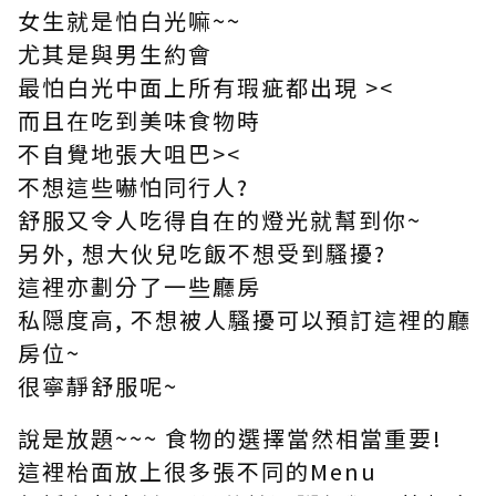
女生就是怕白光嘛~~
尤其是與男生約會
最怕白光中面上所有瑕疵都出現 ><
而且在吃到美味食物時
不自覺地張大咀巴><
不想這些嚇怕同行人?
舒服又令人吃得自在的燈光就幫到你~
另外, 想大伙兒吃飯不想受到騷擾?
這裡亦劃分了一些廳房
私隠度高, 不想被人騷擾可以預訂這裡的廳
房位~
很寧靜舒服呢~
說是放題~~~ 食物的選擇當然相當重要!
這裡枱面放上很多張不同的Menu