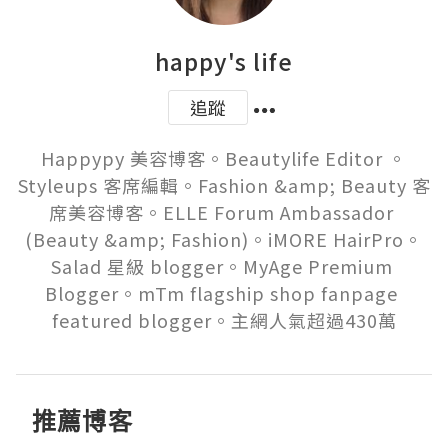
happy's life
追蹤
Happypy 美容博客。Beautylife Editor 。
Styleups 客席編輯。Fashion &amp; Beauty 客
席美容博客。ELLE Forum Ambassador 
(Beauty &amp; Fashion)。iMORE HairPro。
Salad 星級 blogger。MyAge Premium 
Blogger。mTm flagship shop fanpage 
featured blogger。主網人氣超過430萬
推薦博客