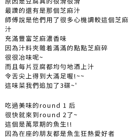
原因是豆腐真的很滑很滑
最讚的還有是那個芝麻汁
師傅說是他們用了很多心機調較這個芝麻
汁
充滿豐富芝麻濃香味
因為汁料夾雜着滿滿的點點芝麻碎
很很冶味呢~
而且每片豆腐都均勻地酒上汁
令舌尖上得到大滿足喔!~~
這味菜我們追加了3碟~'
吃過美味的round 1 后
很快就來到round 2了~
這個是萬眾期的魚生!!
因為在座的朋友都是魚生狂熱愛好者