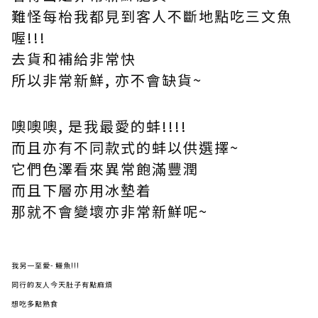
難怪每枱我都見到客人不斷地點吃三文魚
喔!!!
去貨和補給非常快
所以非常新鮮, 亦不會缺貨~
噢噢噢, 是我最愛的蚌!!!!
而且亦有不同款式的蚌以供選擇~
它們色澤看來異常飽滿豐潤
而且下層亦用冰墊着
那就不會變壞亦非常新鮮呢~
我另一至愛- 鰻魚!!!
同行的友人今天肚子有點麻煩
想吃多點熟食