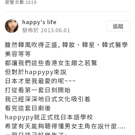
瀏覽次數:1010
happy's life
追蹤
發佈於 2013.06.01
雖然韓風吹得正盛, 韓妝、韓星、韓式醫學
美容等等
都讓我們這些香港女生趨之若鶩
但對於happypy來說
日本才是我最愛的呢~~~
打從看第一套日刻開始
我己經深深地日式文化吸引着
看完這套日劇後
happypy就正式找日本語學校
希望有天能夠聴得懂男女主角在說什麼....
一習日語己好幾年了~