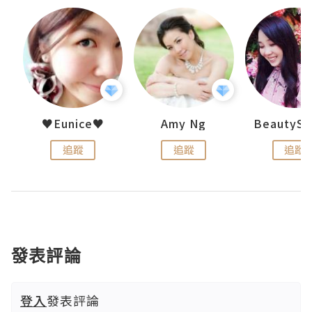
h 夏沫
♥Eunice♥
Amy Ng
追蹤
追蹤
追蹤
發表評論
登入
發表評論