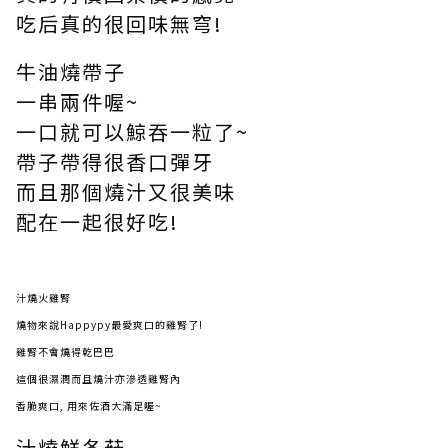
吃后真的很回味無穹!
牛油燒帶子
一串兩件喔~
一口就可以鯨吞一粒了~
帶子帶得很香口彈牙
而且那個燒汁又很美味
配在一起很好吃!
汁燒火雞腎
燒物來說Happypy最愛爽口的雞腎了!
雞腎不會燒得乾巴巴
這個很濕潤而且燒汁亦滲透雞腎內
香脆爽口, 用來佐酒大滿足喔~
汁燒鮮冬菇