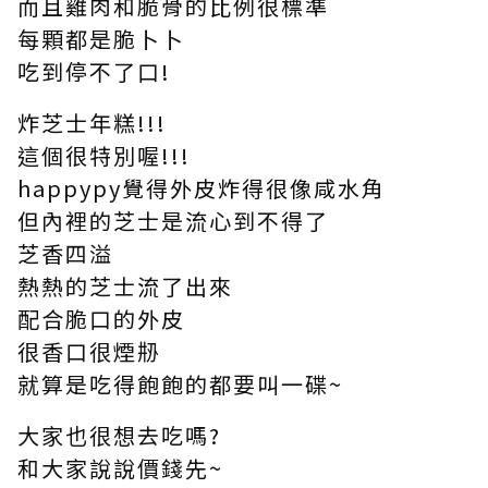
而且雞肉和脆骨的比例很標準
每顆都是脆卜卜
吃到停不了口!
炸芝士年糕!!!
這個很特別喔!!!
happypy覺得外皮炸得很像咸水角
但內裡的芝士是流心到不得了
芝香四溢
熱熱的芝士流了出來
配合脆口的外皮
很香口很煙刱
就算是吃得飽飽的都要叫一碟~
大家也很想去吃嗎?
和大家說說價錢先~