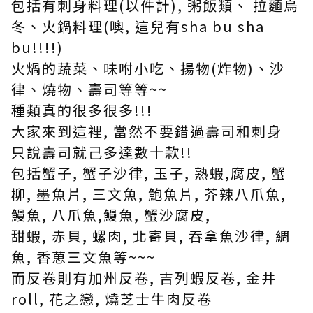
包括有刺身料理(以件計), 粥飯類、 拉麵烏
冬、火鍋料理(噢, 這兒有sha bu sha
bu!!!!)
火煱的蔬菜、味咐小吃、揚物(炸物)、沙
律、燒物、壽司等等~~
種類真的很多很多!!!
大家來到這裡, 當然不要錯過壽司和刺身
只說壽司就己多達數十款!!
包括蟹子, 蟹子沙律, 玉子, 熟蝦,腐皮, 蟹
柳, 墨魚片, 三文魚, 鮑魚片, 芥辣八爪魚,
鰻魚, 八爪魚,鰻魚, 蟹沙腐皮,
甜蝦, 赤貝, 螺肉, 北寄貝, 吞拿魚沙律, 綢
魚, 香葸三文魚等~~~
而反卷則有加州反卷, 吉列蝦反卷, 金井
roll, 花之戀, 燒芝士牛肉反卷