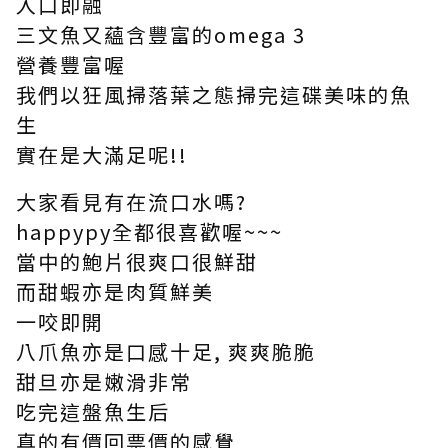
入口即融
三文魚又蘊含豐富的omega 3
營養豐富喔
我們以狂風掃落葉之態掃完這碟美味的魚
生
實在是大滿足呢!!
大家看見有在流口水嗎?
happypy全都很喜歡喔~~~
當中的鮑片很爽口很鮮甜
而甜蝦亦是肉質鮮美
一咬即開
八爪魚亦是口感十足, 爽爽脆脆
甜旦亦是嫩滑非常
吃完這盤魚生后
真的有價回票價的感覺