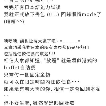
考完所有日本語能力試後
我就正式放下書包 (!!!!) 回歸懶惰mode了
(嘻嘻^^)
噢噢噢, 話也扯得太遠了吧~ =_____=
其實想說我對日本的所有東東都仍是狂熱!!!
包括是任飲任食的放題!!!!
相信大家都知道, "放題" 就是類似港式的
buffet自助餐
只需付一個固定金額
就可以在限定時間內任飲任食~~~
如果是有着大胃的你, 相信一定會回到本呢
~~
但小女生嘛, 雖然就是眼闊肚窄