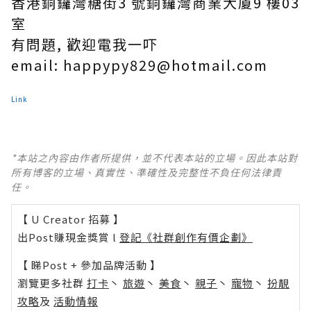
香港銅鑼灣糖街3 號銅鑼灣商業大廈9 樓03
室
有問題, 歡迎電我一吓
email: happypy829@hotmail.com
Link
*本站之內容由作者所提供，並不代表本站的立場。因此本站對
所有博客的立場、真實性、準確性及完整性不負任何法律責
任。
【 U Creator 招募 】
出Post賺現金獎賞 l
登記《社群創作有價企劃》
【 睇Post + 參加品牌活動 】
瀏覽更多社群
打卡
丶
旅遊
丶
美食
丶
親子
丶
寵物
丶
扮靚
攻略
及
活動情報