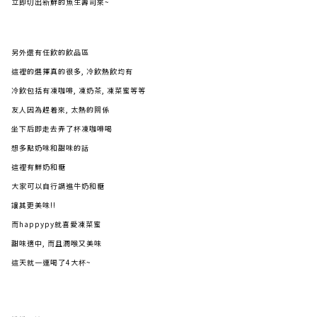
立即切出新鮮的魚生壽司來~
另外還有任飲的飲品區
這裡的選擇真的很多, 冷飲熱飲均有
冷飲包括有凍咖啡, 凍奶茶, 凍菜蜜等等
友人因為趕着來, 太熱的闗係
坐下后即走去弄了杯凍咖啡喝
想多點奶味和甜味的話
這裡有鮮奶和糖
大家可以自行調進牛奶和糖
讓其更美味!!
而happypy就喜愛凍菜蜜
甜味適中, 而且潤喉又美味
這天就一連喝了4大杯~