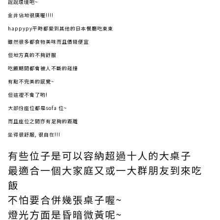
說說環境吧~
金井佔地很廣喔!!!!
happypy平時都愛到其他的日本餐廳吃東東
雖然很多都食物美味而且價錢便宜
但地方真的不夠舒服
吃飯期間都會被人不斷的碰撞
有點不完美的感覺~
但這裡不會了喲!
大部份座位都是sofa 位~
而且座位之間亦有足夠的距離
坐得很舒服, 很自在!!!
有些位子是可以容納超過十人的大桌子
最適合一個大家庭又或一大群朋友到來吃
飯
不怕要合併幾張桌子喔~
燈光方面是昏暗微黃呢~