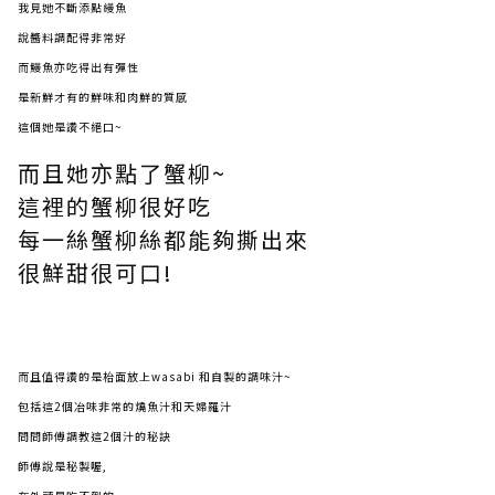
我見她不斷添點縵魚
說醬料調配得非常好
而鰻魚亦吃得出有彈性
是新鮮才有的鮮味和肉鮮的質感
這個她是讚不絕口~
而且她亦點了蟹柳~
這裡的蟹柳很好吃
每一絲蟹柳絲都能夠撕出來
很鮮甜很可口!
而且值得讚的是枱面放上wasabi 和自製的調味汁~
包括這2個冶味非常的燒魚汁和天婦羅汁
問問師傅調教這2個汁的秘訣
師傅說是秘製喔,