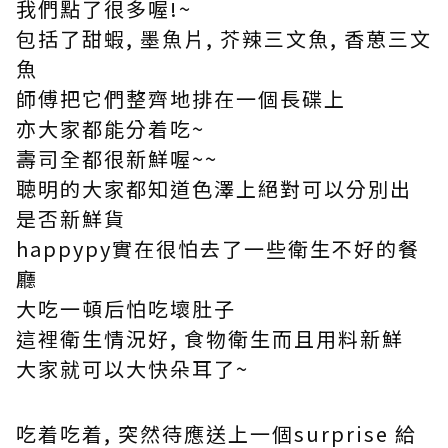
我們點了很多喔!~
包括了甜蝦, 墨魚片, 芥辣三文魚, 香葸三文
魚
師傅把它們整齊地排在一個長碟上
亦大家都能分着吃~
壽司全都很新鮮喔~~
聴明的大家都知道色澤上絕對可以分別出
是否新鮮貨
happypy實在很怕去了一些衛生不好的餐
廳
大吃一頓后怕吃壞肚子
這裡衛生情況好, 食物衛生而且用料新鮮
大家就可以大快朵耳了~
吃着吃着, 突然待應送上一個surprise 給