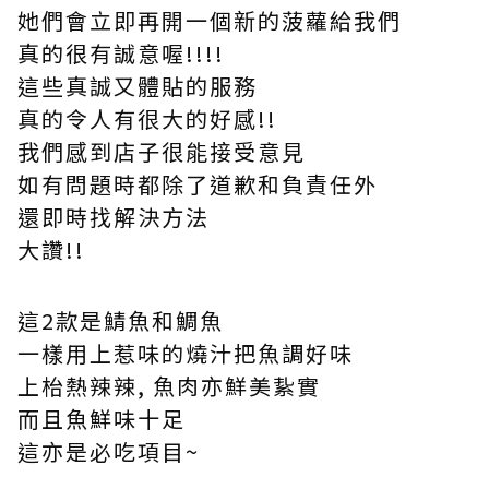
她們會立即再開一個新的菠蘿給我們
真的很有誠意喔!!!!
這些真誠又體貼的服務
真的令人有很大的好感!!
我們感到店子很能接受意見
如有問題時都除了道歉和負責任外
還即時找解決方法
大讚!!
這2款是鯖魚和鯛魚
一樣用上惹味的燒汁把魚調好味
上枱熱辣辣, 魚肉亦鮮美紥實
而且魚鮮味十足
這亦是必吃項目~