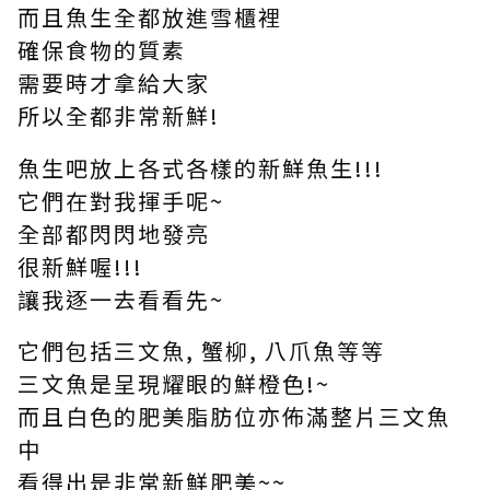
而且魚生全都放進雪櫃裡
確保食物的質素
需要時才拿給大家
所以全都非常新鮮!
魚生吧放上各式各樣的新鮮魚生!!!
它們在對我揮手呢~
全部都閃閃地發亮
很新鮮喔!!!
讓我逐一去看看先~
它們包括三文魚, 蟹柳, 八爪魚等等
三文魚是呈現耀眼的鮮橙色!~
而且白色的肥美脂肪位亦佈滿整片三文魚
中
看得出是非常新鮮肥美~~