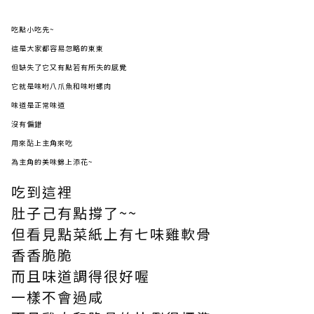
吃點小吃先~
這是大家都容易忽略的東東
但缺失了它又有點若有所失的感覺
它就是味咐八爪魚和味咐螺肉
味道是正常味道
沒有偏錯
用來酟上主角來吃
為主角的美味錦上添花~
吃到這裡
肚子己有點撐了~~
但看見點菜紙上有七味雞軟骨
香香脆脆
而且味道調得很好喔
一樣不會過咸