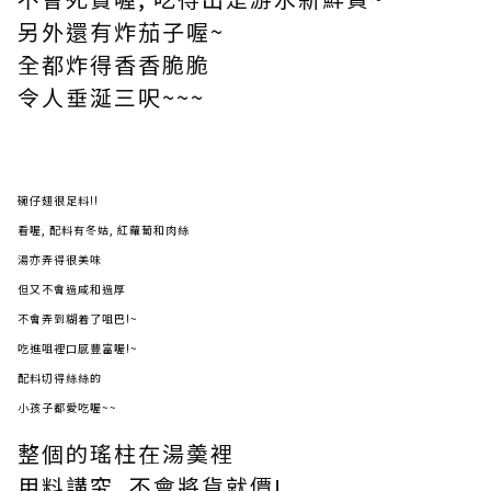
另外還有炸茄子喔~
全都炸得香香脆脆
令人垂涎三呎~~~
碗仔翅很足料!!
看喔, 配料有冬姑, 紅蘿蔔和肉絲
湯亦弄得很美味
但又不會過咸和過厚
不會弄到糊着了咀巴!~
吃進咀裡口感豐富喔!~
配料切得絲絲的
小孩子都愛吃喔~~
整個的瑤柱在湯羮裡
用料講究, 不會將貨就價!