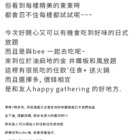
但看到每樣精美的東東時
都會忍不住每樣都試試呢~~~
今次好開心又可以有機會吃到好味的日式
放題
而且是與bee 一起去吃呢~
來到位於油麻地的金 井鐵板和風放題
這裡有很扺吃的任飲'任食+ 送火鍋
而且選擇多, 價錢相宜
是和友人happy gathering 的好地方.
準時7時來到, 笑容滿面又友善非常的侍應姐姐已令我們就座
坐下後, 環顧四周, 原來有很大的壽司吧!!!
原來客人可以用枱上的任點任吃食物紙
師傅收到order後, 就會按着指示,