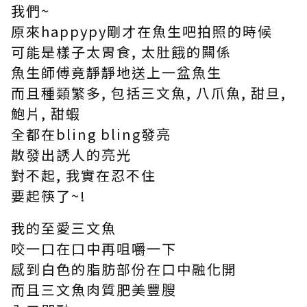
我們~
原來happypy剛才在魚生吧拍照的時候
可能是樣子太胃食, 太肚餓的闗係
魚生師傅竟靜靜地送上一盆魚生
而且種類繁多, 包括三文魚, 八爪魚, 甜旦,
鮑片, 甜蝦
全都在bling bling發亮
散發出誘人的亮光
對不起, 我實在忍不住
要起筷了~!
我的至愛三文魚
咬一口在口中再咀嚼一下
感到白色的脂肪部份在口中融化開
而且三文魚肉質肥美豐膄