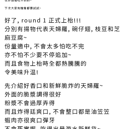
在外頭是吃不到的~
下次大家有機會都要試試~
好了, round 1 正式上枱!!!
分別有揚物代表天婦羅, 碗仔翅, 枝豆和芝
麻豆腐~
份量適中, 不會太多怕吃不完
亦不怕不少要不停追加~
而且食物上枱時全都熱騰騰的
令美味升温!
先介紹好香口和新鮮脆炸的天婦羅~
外面的脆漿調得很好
粉漿不會過厚弄得
而且炸得廷爽口, 不會整口都是油笠笠
蝦肉亦很爽口彈牙
不會死實喔, 吃得出是游水新鮮貨~