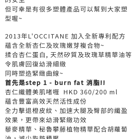
但可幸是有很多塑體產品可以幫到大家塑
型喔~
2013年L'OCCITANE 加入全新專利配方
蘊含全新杏仁及玫瑰嫩芽複合物~
揉合杏仁蛋白, 天然矽質及玫瑰草精華油等
令肌膚回復幼滑細緻
同時塑造緊緻曲線~
首先是step 1 - burn fat 消脂!!
杏仁纖體美肌啫喱 HKD 360/200 ml
蘊含豐富高效天然活性成份
全力擊退橙皮紋、加速大腿及臀部的纖盈
效果，更帶來幼滑緊緻功效
藜麥精華、秘魯攀藤植物精華配合胡蘿蔔
油，減少脂肪積聚