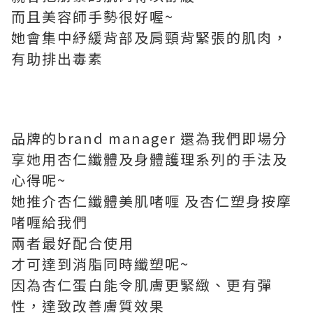
而且美容師手勢很好喔~
她會集中紓緩背部及肩頸背緊張的肌肉，
有助排出毒素
品牌的brand manager 還為我們即場分
享她用杏仁纖體及身體護理系列的手法及
心得呢~
她推介
杏仁纖體美肌啫喱
及
杏仁塑身按摩
啫喱給我們
兩者最好配合使用
才可達到消脂同時纖塑呢~
因為杏仁蛋白能令肌膚更緊緻、更有彈
性，達致改善膚質效果