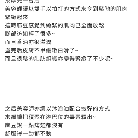
按摩完一會后
美容師續以雙手以拍打的方式來令到鬆弛的肌肉
緊緻起來
這時麻豆感覺到繃緊的肌肉己全面放
鬆
腳部彷如輕了很多~
而且香油亦很滋潤
塗完后皮膚不單細嫩白滑了~
而且很鬆的脂肪組織亦變得緊緻了不少呢~
之后美容師亦續以沐浴油配合搣彈的方式
來繼續把積聚在淋巴位的毒素釋出~
麻豆說一點痛楚都沒有
舒服得一動都不動