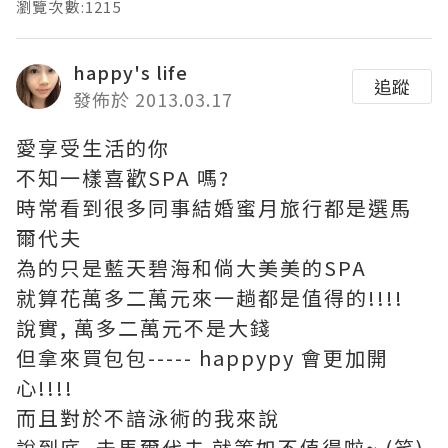
瀏覽次數:1215
happy's life
追蹤
發佈於 2013.03.17
愛享受生活的你
不知一樣喜歡SPA 嗎?
時常看到很多同事結婚蜜月旅行都是選馬
爾代夫
為的只是藍天碧海和倘大美美的SPA
就算花萬多二萬元來一趟都是值得的!!!!
說實, 萬多二萬元不是大錢
但拿來買包包----- happypy 會更加開
心!!!!
而且對於不諳泳術的我來說
說到底, 去馬爾代夫 就等如不值得啦~ (笑)