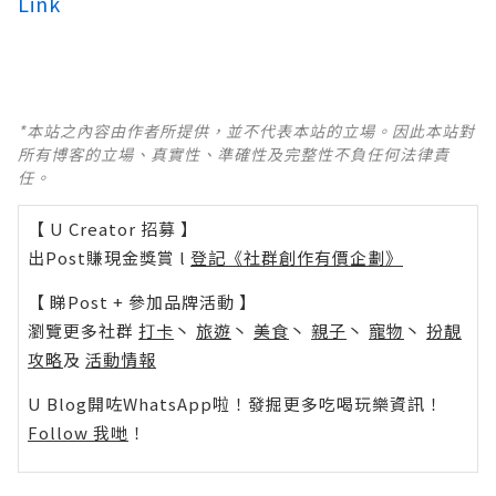
Link
*本站之內容由作者所提供，並不代表本站的立場。因此本站對
所有博客的立場、真實性、準確性及完整性不負任何法律責
任。
【 U Creator 招募 】
出Post賺現金獎賞 l
登記《社群創作有價企劃》
【 睇Post + 參加品牌活動 】
瀏覽更多社群
打卡
丶
旅遊
丶
美食
丶
親子
丶
寵物
丶
扮靚
攻略
及
活動情報
U Blog開咗WhatsApp啦！發掘更多吃喝玩樂資訊！
Follow 我哋
！