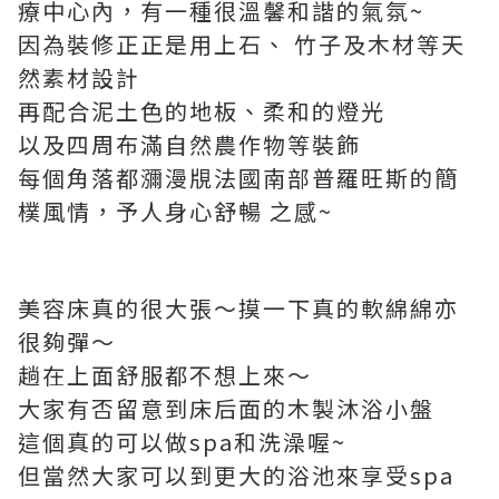
療中心內，有一種很溫馨和諧的氣氛~
因為裝修正正是用上石、 竹子及木材等天
然素材設計
再配合泥土色的地板、柔和的燈光
以及四周布滿自然農作物等裝飾
每個角落都瀰漫覑法國南部普羅旺斯的簡
樸風情，予人身心舒暢 之感~
美容床真的很大張～摸一下真的軟綿綿亦
很夠彈～
趟在上面舒服都不想上來～
大家有否留意到床后面的木製沐浴小盤
這個真的可以做spa和洗澡喔~
但當然大家可以到更大的浴池來享受spa