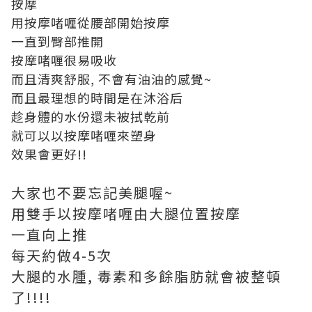
按摩
用按摩啫喱從腰部開始按摩
一直到臀部推開
按摩啫喱很易吸收
而且清爽舒服, 不會有油油的感覺~
而且最理想的時間是在沐浴后
趁身體的水份還未被拭乾前
就可以以按摩啫喱來塑身
效果會更好!!
大家也不要忘記美腿喔~
用雙手以按摩啫喱由大腿位置按摩
一直向上推
每天約做4-5次
大腿的水腫, 毒素和多餘脂肪就會被整頓
了!!!!