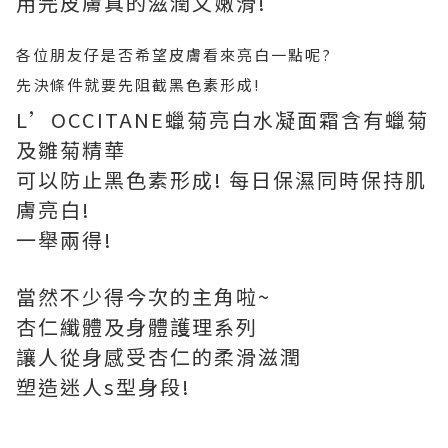
用完皮膚真的滋潤又嫩滑!
各位朋友仔是否希望皮膚看來亮白一點呢?
先決條件就要先阻截黑色素形成!
L’OCCITANE蠟菊亮白水凝面霜含有蠟菊
及雛菊精華
可以防止黑色素形成! 每日保濕同時保持肌
膚亮白!
一舉兩得!
當然不少得今次的主角啦~
杏仁纖體及身體護理系列
讓人從身感受杏仁的柔滑滋潤
塑造迷人s型身段!