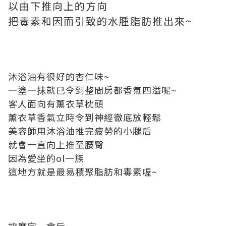
以由下推向上的方向
把毒素和因而引致的水腫脂肪推出來~
沐浴油有很好的杏仁味~
一塗一抺就已令到整間房都香氣四溢呢~
客人面向有薰衣草枕頭
薰衣草香氣立時令到神經徹底放輕鬆
美容師用沐浴油推完疲勞的小腿后
就會一直向上推至腰臀
因為愛坐的ol一族
這地方就是最易積聚脂肪和毒素喔~