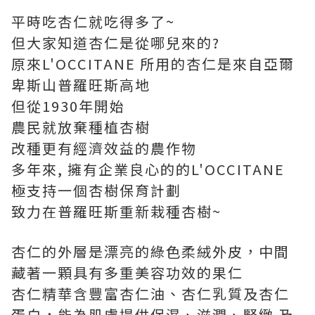
平時吃杏仁就吃得多了~
但大家知道杏仁是從哪兒來的?
原來
L'OCCITANE 所用的杏仁是來自亞爾
卑斯山普羅旺斯高地
但從1930年開始
農民就放棄種植杏樹
改種更有經濟效益的農作物
多年來, 擁有企業良心的的
L'OCCITANE
極支持一個杏樹保育計劃
致力在普羅旺斯重新栽種杏樹~
杏仁的外層是漂亮的綠色柔絨外皮，中間
藏著一顆具有多重美容功效的果仁
杏仁精華含豐富杏仁油、杏仁乳質及杏仁
蛋白，能為肌膚提供保濕、滋潤、緊緻 及