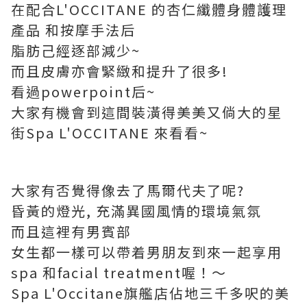
在配合
L'OCCITANE
的杏仁纖體身體護理
產品 和按摩手法后
脂肪己經逐部減少~
而且皮膚亦會緊緻和提升了很多!
看過powerpoint后~
大家有機會到這間裝潢得美美又倘大的星
街
Spa L'OCCITANE
來看看~
大家有否覺得像去了馬爾代夫了呢?
昏黃的燈光, 充滿異國風情的環境氣氛
而且這裡有男賓部
女生都一樣可以帶着男朋友到來一起享用
spa 和facial treatment喔！～
Spa L'Occitane旗艦店佔地三千多呎的美