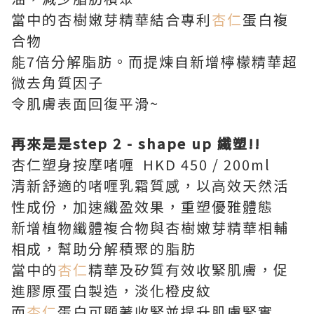
當中的杏樹嫩芽精華結合專利
杏仁
蛋白複
合物
能7倍分解脂肪。而提煉自新增檸檬精華超
微去角質因子
令肌膚表面回復平滑~
再來是是step 2 - shape up 纖塑!!
杏仁塑身按摩啫喱 HKD 450 / 200ml
清新舒適的啫喱乳霜質感，以高效天然活
性成份，加速纖盈效果，重塑優雅體態
新增植物纖體複合物與杏樹嫩芽精華相輔
相成，幫助分解積聚的脂肪
當中的
杏仁
精華及矽質有效收緊肌膚，促
進膠原蛋白製造，淡化橙皮紋
而
杏仁
蛋白可顯著收緊並提升肌膚緊實