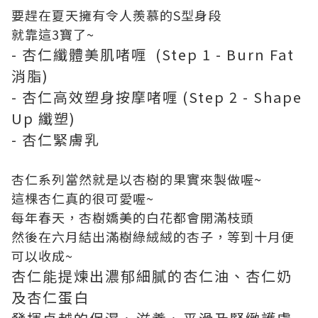
要趕在夏天擁有令人羨慕的S型身段
就靠這3寶了~
- 杏仁纖體美肌啫喱 (Step 1 - Burn Fat
消脂)
- 杏仁高效塑身按摩啫喱 (Step 2 - Shape
Up 纖塑)
- 杏仁緊膚乳
杏仁系列當然就是以杏樹的果實來製做喔~
這棵杏仁真的很可愛喔~
每年春天，杏樹嬌美的白花都會開滿枝頭
然後在六月結出滿樹綠絨絨的杏子，等到十月便
可以收成~
杏仁能提煉出濃郁細膩的杏仁油、杏仁奶
及杏仁蛋白