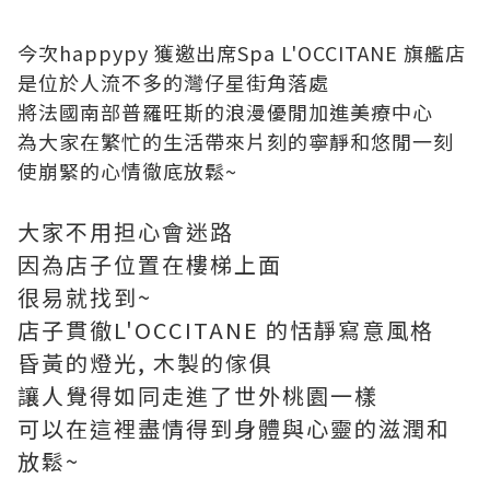
今次happypy 獲邀出席Spa L'OCCITANE
旗艦店
是位於人流不多的灣仔星街角落處
將法國南部普羅旺斯的浪漫優閒加進美療中心
為大家在繁忙的生活帶來片刻的寧靜和悠閒一刻
使崩緊的心情徹底放鬆~
大家不用担心會迷路
因為店子位置在樓梯上面
很易就找到~
店子貫徹
L'OCCITANE 的恬靜寫意風格
昏黃的燈光, 木製的傢俱
讓人覺得如同走進了世外桃園一樣
可以在這裡盡情得到身體與心靈的滋潤和
放鬆~