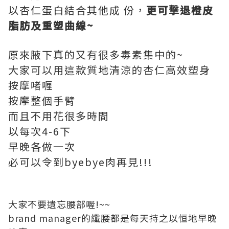
以杏仁蛋白結合其他成 份，
更可撃退橙皮
脂肪及重塑曲線~
原來腋下真的又有很多毒素集中的~
大家可以用這款質地清涼的杏仁高效塑身
按摩啫喱
按摩整個手臂
而且不用花很多時間
以每次4-6下
早晚各做一次
必可以令到byebye肉再見!!!
大家不要遺忘腰部喔!~~
brand manager的纖腰都是每天持之以恒地早晚