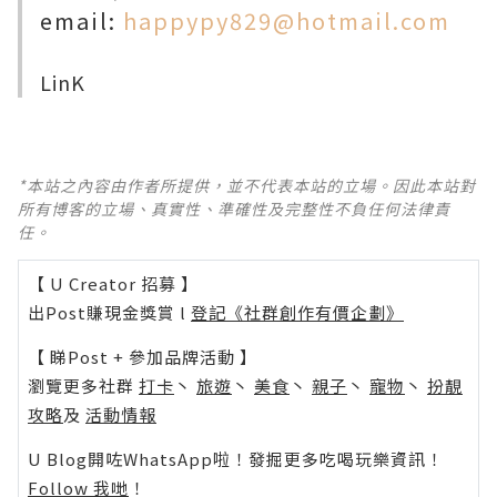
email:
happypy829@hotmail.com
LinK
*本站之內容由作者所提供，並不代表本站的立場。因此本站對
所有博客的立場、真實性、準確性及完整性不負任何法律責
任。
【 U Creator 招募 】
出Post賺現金獎賞 l
登記《社群創作有價企劃》
【 睇Post + 參加品牌活動 】
瀏覽更多社群
打卡
丶
旅遊
丶
美食
丶
親子
丶
寵物
丶
扮靚
攻略
及
活動情報
U Blog開咗WhatsApp啦！發掘更多吃喝玩樂資訊！
Follow 我哋
！