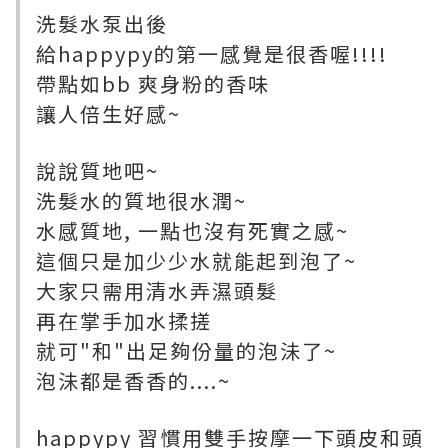
洗髮水泵出後
給happypy的第一感覺是很香喔!!!!
帶點如bb 爽身粉的香味
讓人倍生好感~
說說質地吧~
洗髮水的質地很水潤~
水感質地, 一點也沒有死實之感~
這個只是加少少水就能起到泡了~
大家只需用清水弄濕頭髮
再在掌手加水揉搓
就可"和"出足夠份量的泡沬了~
泡沬都是香香的....~
happypy 習慣用雙手按摩一下頭皮和頭