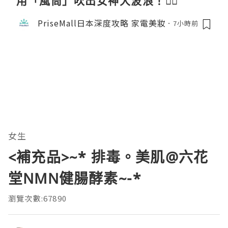
用「風筒」吹出女神大波浪！💇‍♀️
PriseMall日本深度攻略 家電美妝
7小時前
女生
<補充品>~* 排毒。美肌@六花
堂NMN健腸酵素~-*
瀏覽次數:67890