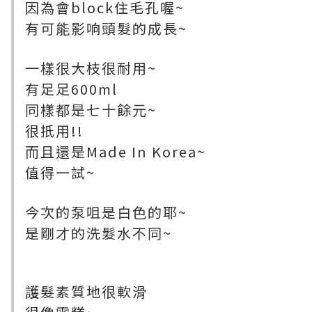
因為會block住毛孔喔~
有可能影响頭髮的成長~
一樣很大枝很耐用~
有足足600ml
同樣都是七十餘元~
很扺用!!
而且還是Made In Korea~
值得一試~
今次的泵咀是白色的耶~
是剛才的洗髮水不同~
護髮素質地很軟滑