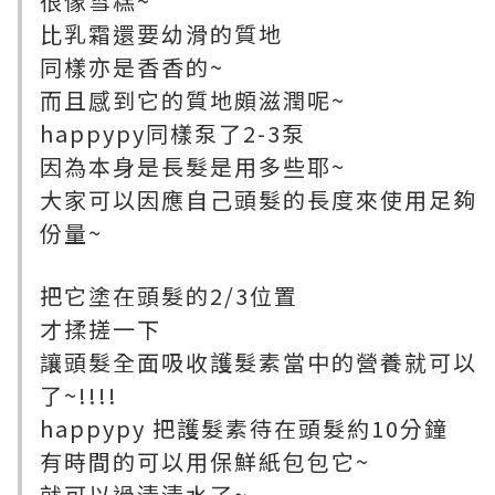
很像雪糕~
比乳霜還要幼滑的質地
同樣亦是香香的~
而且感到它的質地頗滋潤呢~
happypy同樣泵了2-3泵
因為本身是長髮是用多些耶~
大家可以因應自己頭髮的長度來使用足夠
份量~
把它塗在頭髮的2/3位置
才揉搓一下
讓頭髮全面吸收護髮素當中的營養就可以
了~!!!!
happypy 把護髮素待在頭髮約10分鐘
有時間的可以用保鮮紙包包它~
就可以過清清水了~