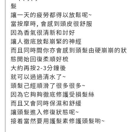
髮
讓一天的疲勞都得以放鬆呢~
當按摩時, 會感到頭皮很舒服
因為香氣很清新和討好
讓人徹底放鬆崩緊的神經
而且同時間你亦會感到頭髮由硬崩崩的狀
態開始回復柔順好梳
大約再按2-3分鐘後
就可以過過清水了~
頭髮己經順滑了很多很多~
因為它夠夠徹底修護受損髮絲
而且又會同時保濕和舒緩
讓頭髮進入修復狀態呢~
接着當然要用護髮素修護頭髮喲~