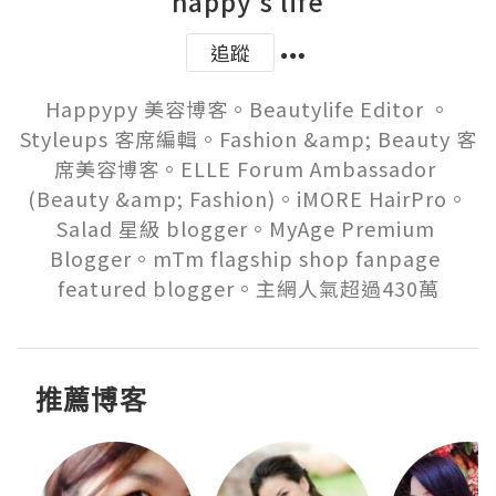
happy's life
追蹤
Happypy 美容博客。Beautylife Editor 。
Styleups 客席編輯。Fashion &amp; Beauty 客
席美容博客。ELLE Forum Ambassador 
(Beauty &amp; Fashion)。iMORE HairPro。
Salad 星級 blogger。MyAge Premium 
Blogger。mTm flagship shop fanpage 
featured blogger。主網人氣超過430萬
推薦博客