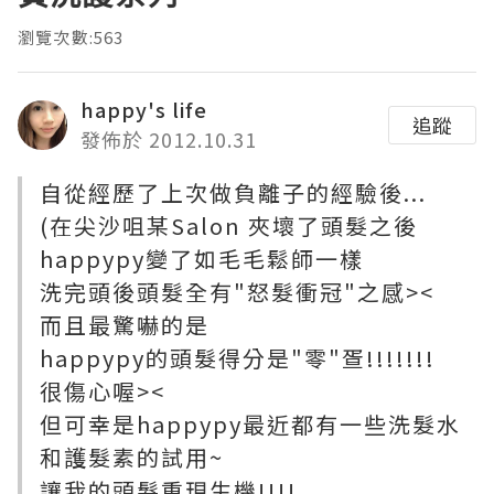
瀏覽次數:563
happy's life
追蹤
發佈於 2012.10.31
自從經歷了上次做負離子的經驗後...
(在尖沙咀某Salon 夾壞了頭髮之後
happypy變了如毛毛鬆師一樣
洗完頭後頭髮全有"怒髮衝冠"之感><
而且最驚嚇的是
happypy的頭髮得分是"零"疍!!!!!!!
很傷心喔><
但可幸是happypy最近都有一些洗髮水
和護髮素的試用~
讓我的頭髮重現生機!!!!