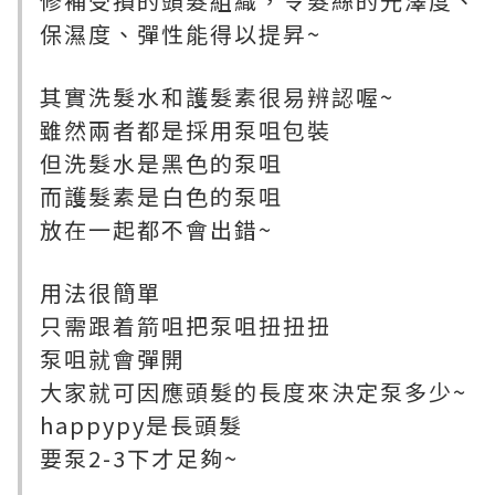
修補受損的頭髮組織，令髮絲的光澤度、
保濕度、彈性能得以提昇~
其實洗髮水和護髮素很易辨認喔~
雖然兩者都是採用泵咀包裝
但洗髮水是黑色的泵咀
而護髮素是白色的泵咀
放在一起都不會出錯~
用法很簡單
只需跟着箭咀把泵咀扭扭扭
泵咀就會彈開
大家就可因應頭髮的長度來決定泵多少~
happypy是長頭髮
要泵2-3下才足夠~