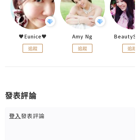
h 夏沫
♥Eunice♥
Amy Ng
追蹤
追蹤
追蹤
發表評論
登入
發表評論