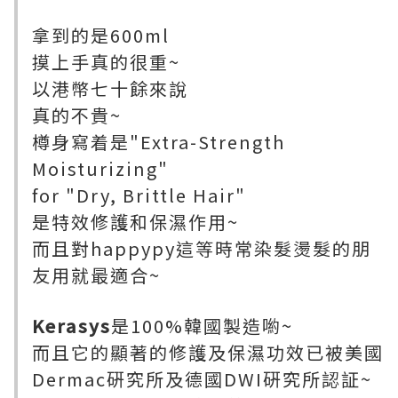
拿到的是600ml
摸上手真的很重~
以港幣七十餘來說
真的不貴~
樽身寫着是"Extra-Strength
Moisturizing"
for "Dry, Brittle Hair"
是特效修護和保濕作用~
而且對happypy這等時常染髮燙髮的朋
友用就最適合~
Kerasys
是100%韓國製造喲~
而且它的顯著的修護及保濕功效已被美國
Dermac硏究所及德國DWI硏究所認証~