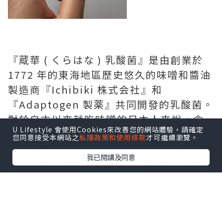
『蔵華 ( くらはな ) 乳酸菌』是由創業於
1772 年的東海地區歷史悠久的味噌和醬油
製造商『Ichibiki 株式会社』和
『Adaptogen 製薬』共同開發的乳酸菌。
對於自古以來就吃味噌的日本人來說，含
U Lifestyle 會使用Cookies來改善您的網站體驗，請確定
有大量乳酸菌的味噌被認為是日本人健康
您同意接受本網站之
私隱政策和使用條款
才可繼續瀏覽。
的秘訣。 近年來，其保健作用備受矚目，
我已閱讀及同意
源自味噌的乳酸菌作為新的保健美容原料
潛藏著巨大的潛力。