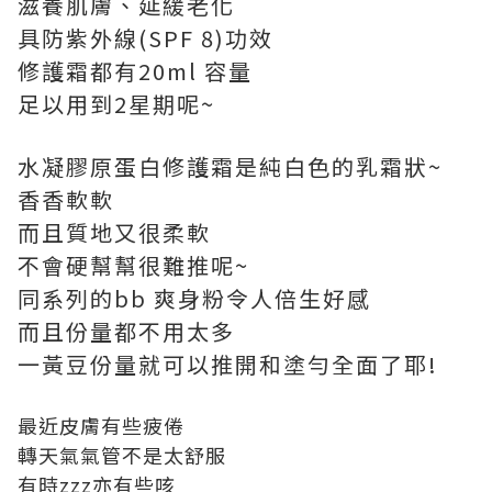
滋養肌膚、延緩老化
具防紫外線(SPF 8)功效
修護霜都有20ml 容量
足以用到2星期呢~
水凝膠原蛋白修護霜是純白色的乳霜狀~
香香軟軟
而且質地又很柔軟
不會硬幫幫很難推呢~
同系列的bb 爽身粉令人倍生好感
而且份量都不用太多
一黃豆份量就可以推開和塗勻全面了耶!
最近皮膚有些疲倦
轉天氣氣管不是太舒服
有時zzz亦有些咳