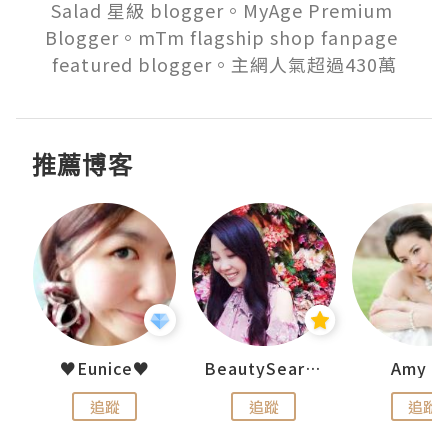
Salad 星級 blogger。MyAge Premium 
Blogger。mTm flagship shop fanpage 
featured blogger。主網人氣超過430萬
推薦博客
h 夏沫
♥Eunice♥
BeautySearch
Amy N
追蹤
追蹤
追蹤