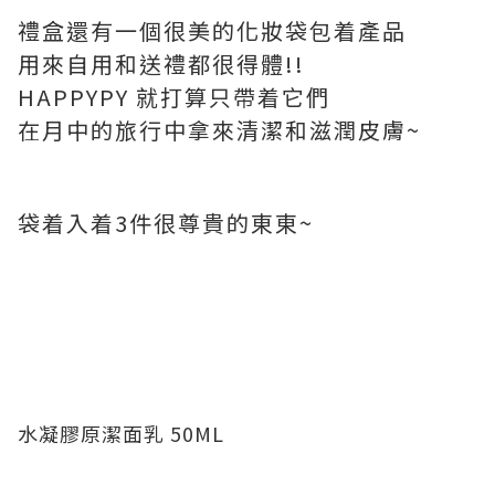
禮盒還有一個很美的化妝袋包着產品
用來自用和送禮都很得體!!
HAPPYPY 就打算只帶着它們
在月中的旅行中拿來清潔和滋潤皮膚~
袋着入着3件很尊貴的東東~
水凝膠原潔面乳 50ML