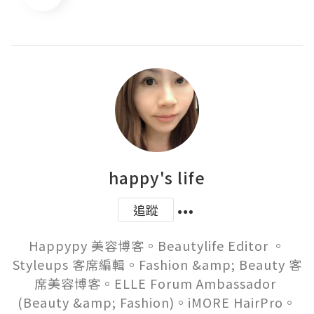
happy's life
追蹤
Happypy 美容博客。Beautylife Editor 。
Styleups 客席編輯。Fashion &amp; Beauty 客
席美容博客。ELLE Forum Ambassador 
(Beauty &amp; Fashion)。iMORE HairPro。