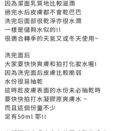
因為潔面乳質地比較滋潤
過完水后皮膚都不會乾巴巴
洗完后面部很乾淨亦很水潤
一樣是儲夠水似的!!
很適合轉季的天氣又或冬天使用~
洗完面后
大家要快快爽膚和拍打化妝水喔!
因為洗完面后皮膚比較脆弱
水份很易抽乾
這時趁皮膚表面的水份未必抽乾時
要快快拍打水凝膠原爽膚水 ~
而且這個份量不少
足有50ml 耶!!