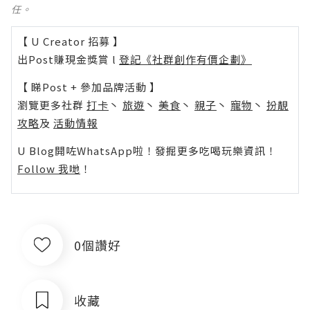
任。
【 U Creator 招募 】
出Post賺現金獎賞 l
登記《社群創作有價企劃》
【 睇Post + 參加品牌活動 】
瀏覽更多社群
打卡
丶
旅遊
丶
美食
丶
親子
丶
寵物
丶
扮靚
攻略
及
活動情報
U Blog開咗WhatsApp啦！發掘更多吃喝玩樂資訊！
Follow 我哋
！
0個讚好
收藏