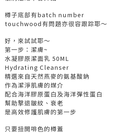
樽子底部有batch number
touchwood有問題亦很容跟踪耶～
好，來試試耶～
第一步：潔膚~
水凝膠原潔面乳 50ML
Hydrating Cleanser
精選來自天然燕麥的氨基酸鈉
作為潔淨肌膚的媒介
配合海洋膠原蛋白及海洋彈性蛋白
幫助撃退皺紋、衰老
是高效修護肌膚的第一步
只要扭開啡色的樽蓋