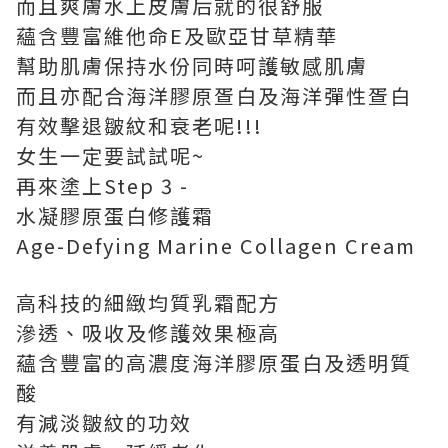
而且爽膚水上皮膚后就的很舒服
蘊含豐富維他命E及歐亞甘草精華
幫助肌膚保持水份同時呵護敏感肌膚
而且亦配合海洋膠原疍白及海洋彈性疍白
有效擊退皺紋和衰老呢!!!
女生一定要試試呢~
再來塗上Step 3 -
水凝膠原蛋白修護霜
Age-Defying Marine Collagen Cream
高科技的細緻均質乳霜配方
滲透、吸收及修護效果極高
蘊含豐富的高濃度海洋膠原蛋白及透明質
酸
有減淡皺紋的功效