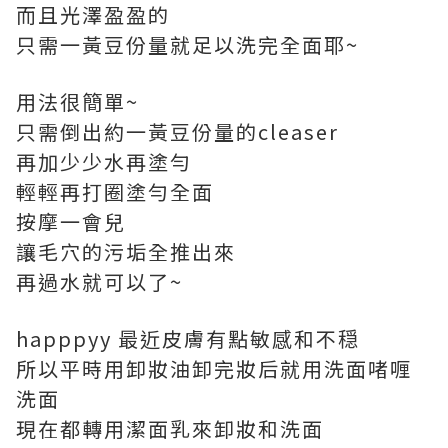
而且光澤盈盈的
只需一黃豆份量就足以洗完全面耶~
用法很簡單~
只需倒出約一黃豆份量的cleaser
再加少少水再塗勻
輕輕再打圈塗勻全面
按摩一會兒
讓毛穴的污垢全推出來
再過水就可以了~
happpyy 最近皮膚有點敏感和不穏
所以平時用卸妝油卸完妝后就用洗面啫喱
洗面
現在都轉用潔面乳來卸妝和洗面