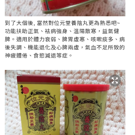
到了大個後, 當然對位元堂養陰丸更為熟悉吧~
功能扶助正氣、袪病強身、温陽散寒，益氣健
脾。適用於體力衰弱、脾胃虛寒、咳嗽痰多、病
後失調、機能退化及心脾兩虛，氣血不足所致的
神疲體倦、食慾減退等症。