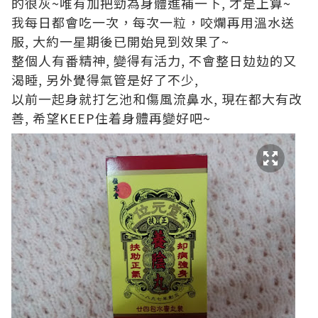
的很灰~唯有加把勁為身體進補一下, 才是上算~
我每日都會吃一次，每次一粒，咬爛再用溫水送
服, 大約一星期後已開始見到效果了~
整個人有番精神, 變得有活力, 不會整日攰攰的又
渴睡, 另外覺得氣管是好了不少,
以前一起身就打乞池和傷風流鼻水, 現在都大有改
善, 希望KEEP住着身體再變好吧~