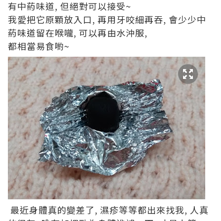
有中葯味道, 但絕對可以接受~
我愛把它原顆放入口, 再用牙咬細再吞, 會少少中
葯味道留在喉嚨, 可以再由水沖服,
都相當易食喲~
最近身體真的變差了, 濕疹等等都出來找我, 人真