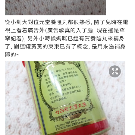
從小到大對位元堂養陰丸都很熟悉, 隨了兒時在電
視上看着廣告外(廣告歌真的入了腦, 現在還是窂
窂記着), 另外小時候媽咪已經有買養陰丸來補身
了, 對這罐黃黃的東東已有了概念, 是用來滋補身
體的~