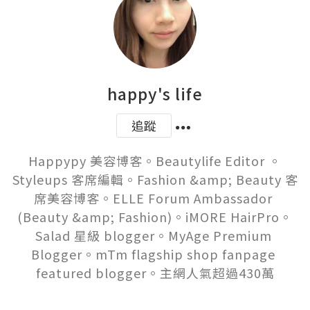
happy's life
追蹤
Happypy 美容博客。Beautylife Editor 。
Styleups 客席編輯。Fashion &amp; Beauty 客
席美容博客。ELLE Forum Ambassador 
(Beauty &amp; Fashion)。iMORE HairPro。
Salad 星級 blogger。MyAge Premium 
Blogger。mTm flagship shop fanpage 
featured blogger。主網人氣超過430萬