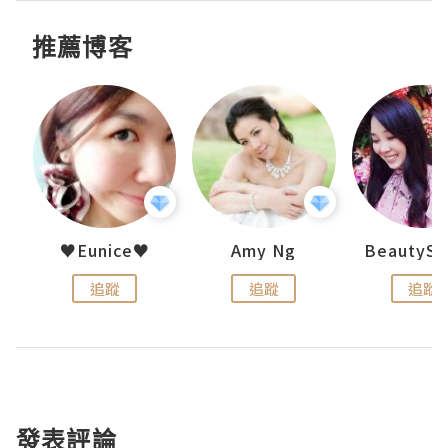
推薦博客
h 夏沫
♥Eunice♥
Amy Ng
追蹤
追蹤
追蹤
發表評論