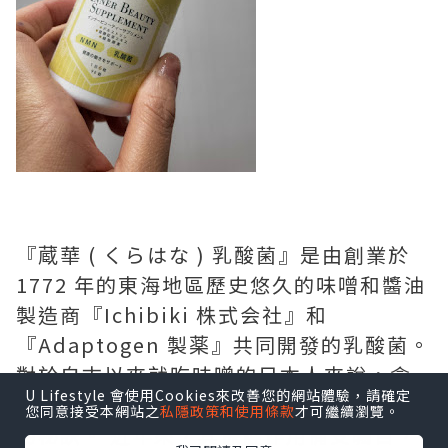
『蔵華 ( くらはな ) 乳酸菌』是由創業於
1772 年的東海地區歷史悠久的味噌和醬油
製造商『Ichibiki 株式会社』和
『Adaptogen 製薬』共同開發的乳酸菌。
對於自古以來就吃味噌的日本人來說，含
U Lifestyle 會使用Cookies來改善您的網站體驗，請確定
有大量乳酸菌的味噌被認為是日本人健康
您同意接受本網站之
私隱政策和使用條款
才可繼續瀏覽。
的秘訣。 近年來，其保健作用備受矚目，