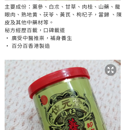
主要成份：黨參、白朮、甘草、肉桂、山藥、龍
眼肉、熟地黄、茯苓、黃芪、枸杞子，當歸 、陳
皮及其他中藥材等。
秘方經歷百載，口碑載道
• 廣受中醫推祟，補身養生
• 百分百香港製造