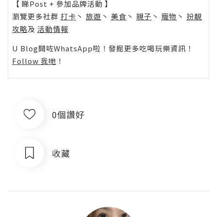
【 睇Post + 參加品牌活動 】
瀏覽更多社群
打卡
丶
旅遊
丶
美食
丶
親子
丶
寵物
丶
扮靚
攻略
及
活動情報
U Blog開咗WhatsApp啦！發掘更多吃喝玩樂資訊！
Follow 我哋
！
0個讚好
收藏