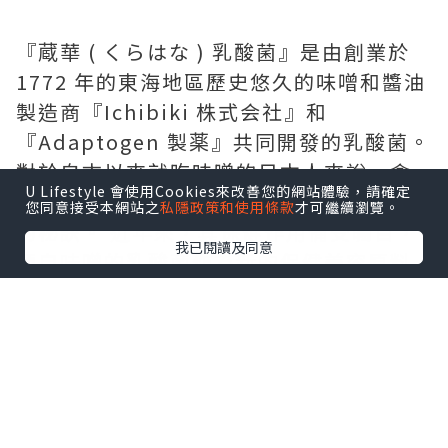
『蔵華 ( くらはな ) 乳酸菌』是由創業於
1772 年的東海地區歷史悠久的味噌和醬油
製造商『Ichibiki 株式会社』和
『Adaptogen 製薬』共同開發的乳酸菌。
對於自古以來就吃味噌的日本人來說，含
U Lifestyle 會使用Cookies來改善您的網站體驗，請確定
有大量乳酸菌的味噌被認為是日本人健康
您同意接受本網站之
私隱政策和使用條款
才可繼續瀏覽。
的秘訣。 近年來，其保健作用備受矚目，
我已閱讀及同意
源自味噌的乳酸菌作為新的保健美容原料
潛藏著巨大的潛力。