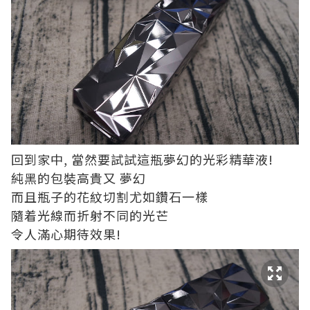
回到家中, 當然要試試這瓶夢幻的光彩精華液!
純黑的包裝高貴又 夢幻
而且瓶子的花紋切割尤如鑽石一樣
隨着光線而折射不同的光芒
令人滿心期待效果!