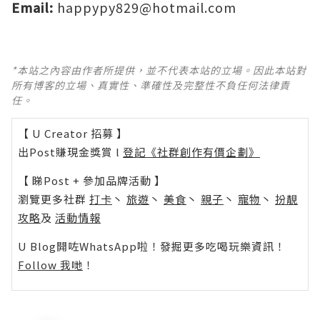
Email:
happypy829@hotmail.com
*本站之內容由作者所提供，並不代表本站的立場。因此本站對
所有博客的立場、真實性、準確性及完整性不負任何法律責
任。
【 U Creator 招募 】
出Post賺現金獎賞 l
登記《社群創作有價企劃》
【 睇Post + 參加品牌活動 】
瀏覽更多社群
打卡
丶
旅遊
丶
美食
丶
親子
丶
寵物
丶
扮靚
攻略
及
活動情報
U Blog開咗WhatsApp啦！發掘更多吃喝玩樂資訊！
Follow 我哋
！