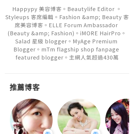
Happypy 美容博客。Beautylife Editor 。
Styleups 客席編輯。Fashion &amp; Beauty 客
席美容博客。ELLE Forum Ambassador 
(Beauty &amp; Fashion)。iMORE HairPro。
Salad 星級 blogger。MyAge Premium 
Blogger。mTm flagship shop fanpage 
featured blogger。主網人氣超過430萬
推薦博客