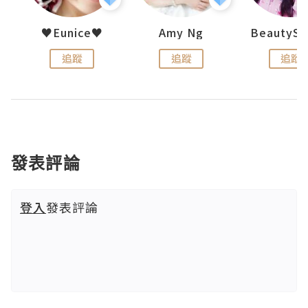
h 夏沫
♥Eunice♥
Amy Ng
追蹤
追蹤
追蹤
發表評論
登入
發表評論