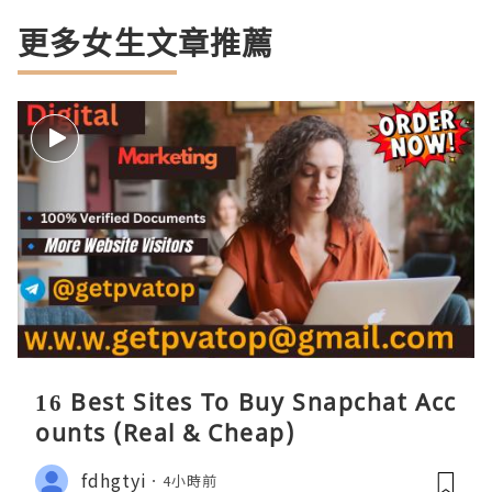
更多女生文章推薦
16 Best Sites To Buy Snapchat Acc
ounts (Real & Cheap)
fdhgtyi
4小時前