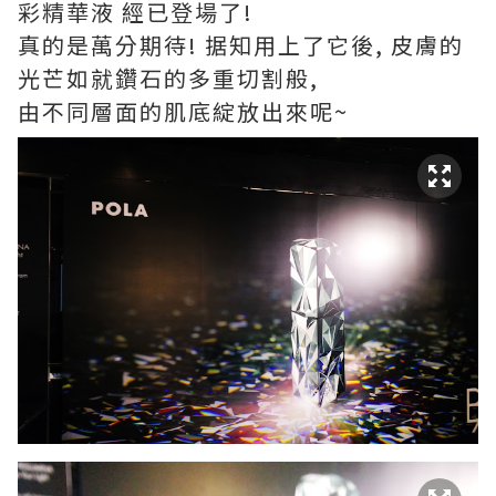
彩精華液 經已登場了
!
真的是萬分期待
!
据知用上了它後
,
皮膚的
光芒如就鑽石的多重切割般
,
由不同層面的肌底綻放出來呢
~