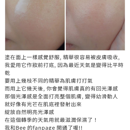
塗在面上一樣感覺舒服, 精華很容易被皮膚吸收,
我愛用它作妝前打底, 因為最近天氣是變得比平時
乾
要用上幾枝不同的精華為肌膚打打氣
而用上它幾天後, 你會覺得肌膚真的有回光澤感
那個光澤感是全面打亮整個肌膚, 變得幼滑動人
就好像有光芒在肌底裡發射出來
綻放自然明亮光澤感
在這個轉季的天氣用就最滋潤保濕了！
我和
Bee
的
fanpage
開通了喔
!!