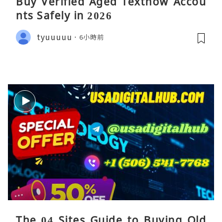
Buy Verified Aged Textnow Accou
nts Safely in 2026
tyuuuuu
6小時前
The 04 Sites Guide to Buying Old