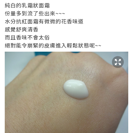
純白的乳霜狀面霜
份量多到流了些出來~~~
水分抗紅面霜有微微的花香味道
感覺舒爽清香
而且香味不會太俗
絕對能令崩緊的皮膚進入輕鬆狀態呢~~