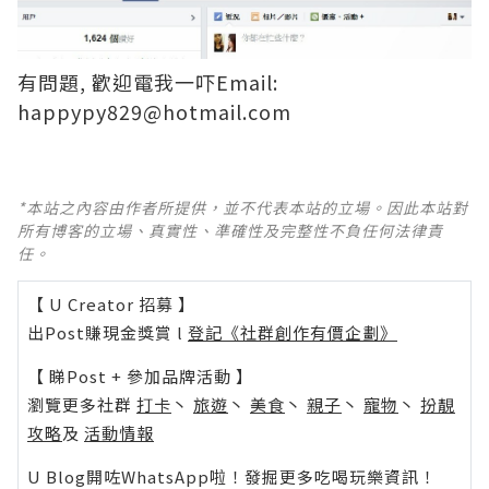
有問題, 歡迎電我一吓Email:
happypy829@hotmail.com
*本站之內容由作者所提供，並不代表本站的立場。因此本站對
所有博客的立場、真實性、準確性及完整性不負任何法律責
任。
【 U Creator 招募 】
出Post賺現金獎賞 l
登記《社群創作有價企劃》
【 睇Post + 參加品牌活動 】
瀏覽更多社群
打卡
丶
旅遊
丶
美食
丶
親子
丶
寵物
丶
扮靚
攻略
及
活動情報
U Blog開咗WhatsApp啦！發掘更多吃喝玩樂資訊！