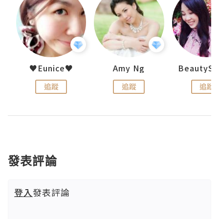
h 夏沫
♥Eunice♥
Amy Ng
追蹤
追蹤
追蹤
發表評論
登入
發表評論