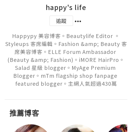
happy's life
追蹤
Happypy 美容博客。Beautylife Editor 。
Styleups 客席編輯。Fashion &amp; Beauty 客
席美容博客。ELLE Forum Ambassador 
(Beauty &amp; Fashion)。iMORE HairPro。
Salad 星級 blogger。MyAge Premium 
Blogger。mTm flagship shop fanpage 
featured blogger。主網人氣超過430萬
推薦博客