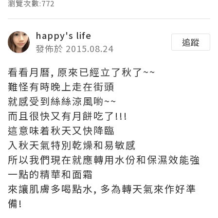
瀏覽次數:772
happy's life
追蹤
發佈於 2015.08.24
看看月曆, 原來已經立了秋了~~
難怪有時晚上走在街頭
就感受到絲絲涼風喲~~
而且很快又有月餅吃了!!!
這意味着秋天又快降臨
入秋天氣特別乾燥和易敏感
所以我們現在就應轉用水份和保濕效能強
一點的精華和面霜
來讓肌膚多喝點水, 多為轉天氣來作好準
備!