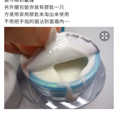
另外隨包裝亦放有膠匙一只
方便用家用膠匙來淘出來使用
不用把手指的菌沾到面霜內~~