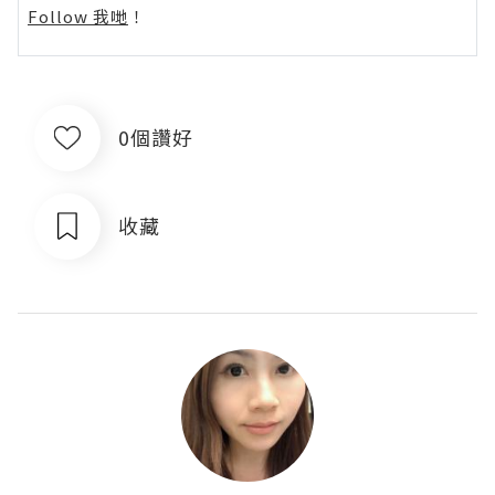
Follow 我哋
！
0個讚好
收藏