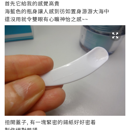
首先它給我的感覺高貴
海藍色的瓶身讓人感到彷如置身游游大海中
還沒用就令雙眼有心曠神怡之感~~
扭開蓋子, 有一塊緊密的鍚紙好好密着
製作絕對嚴謹