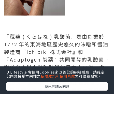
『蔵華 ( くらはな ) 乳酸菌』是由創業於
1772 年的東海地區歷史悠久的味噌和醬油
製造商『Ichibiki 株式会社』和
『Adaptogen 製薬』共同開發的乳酸菌。
對於自古以來就吃味噌的日本人來說，含
U Lifestyle 會使用Cookies來改善您的網站體驗，請確定
有大量乳酸菌的味噌被認為是日本人健康
您同意接受本網站之
私隱政策和使用條款
才可繼續瀏覽。
的秘訣。 近年來，其保健作用備受矚目，
我已閱讀及同意
源自味噌的乳酸菌作為新的保健美容原料
潛藏著巨大的潛力。