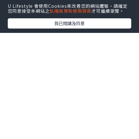
U Lifestyle 會使用Cookies來改善您的網站體驗，請確定
有大量乳酸菌的味噌被認為是日本人健康
您同意接受本網站之
私隱政策和使用條款
才可繼續瀏覽。
的秘訣。 近年來，其保健作用備受矚目，
我已閱讀及同意
源自味噌的乳酸菌作為新的保健美容原料
潛藏著巨大的潛力。