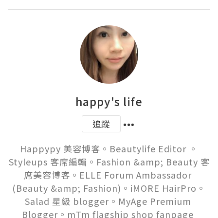
happy's life
追蹤
Happypy 美容博客。Beautylife Editor 。
Styleups 客席編輯。Fashion &amp; Beauty 客
席美容博客。ELLE Forum Ambassador 
(Beauty &amp; Fashion)。iMORE HairPro。
Salad 星級 blogger。MyAge Premium 
Blogger。mTm flagship shop fanpage 