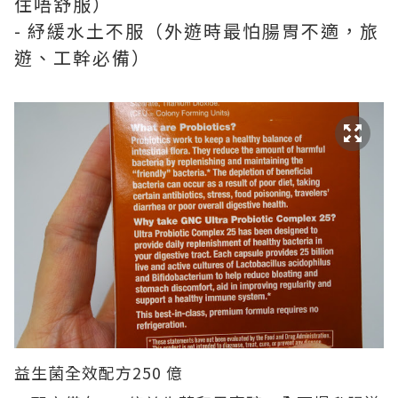
住唔舒服）
- 紓緩水土不服（外遊時最怕腸胃不適，旅
遊、工幹必備）
益生菌全效配方250 億