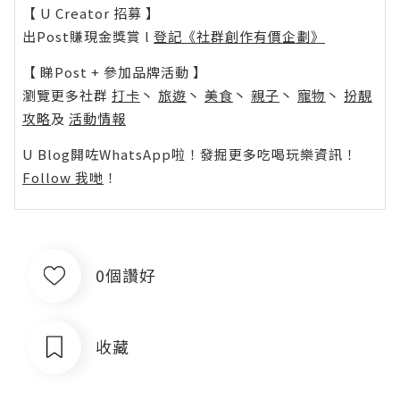
【 U Creator 招募 】
出Post賺現金獎賞 l
登記《社群創作有價企劃》
【 睇Post + 參加品牌活動 】
瀏覽更多社群
打卡
丶
旅遊
丶
美食
丶
親子
丶
寵物
丶
扮靚
攻略
及
活動情報
U Blog開咗WhatsApp啦！發掘更多吃喝玩樂資訊！
Follow 我哋
！
0個讚好
收藏