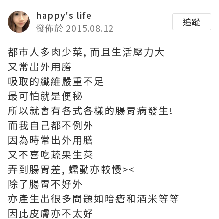
happy's life
追蹤
發佈於 2015.08.12
都巿人多肉少菜, 而且生活壓力大
又常出外用膳
吸取的纖維嚴重不足
最可怕就是便秘
所以就會有各式各樣的腸胃病發生!
而我自己都不例外
因為時常出外用膳
又不喜吃蔬果生菜
弄到腸胃差, 蠕動亦較慢><
除了腸胃不好外
亦產生出很多問題如暗瘡和酒米等等
因此皮膚亦不太好