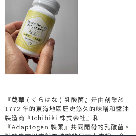
『蔵華 ( くらはな ) 乳酸菌』是由創業於
1772 年的東海地區歷史悠久的味噌和醬油
製造商『Ichibiki 株式会社』和
『Adaptogen 製薬』共同開發的乳酸菌。
對於自古以來就吃味噌的日本人來說，含