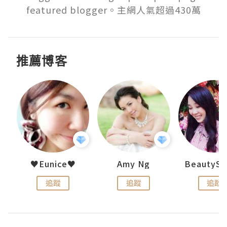
featured blogger。主網人氣超過430萬
推薦博客
h 夏沫
♥Eunice♥
Amy Ng
追蹤
追蹤
追蹤