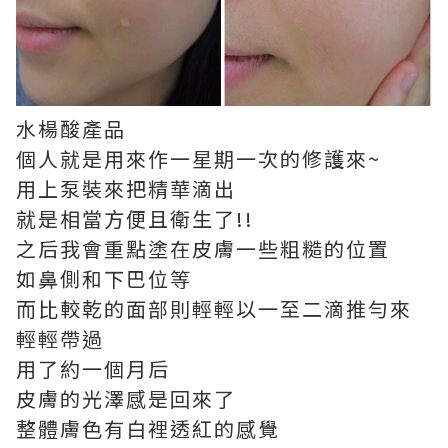
水楊酸產品
個人就是用來作一星期一次的修護來~
用上泵裝來把精華滴出
就是相當方便且衛生了!!
之后我會重點塗在皮膚一些粗糙的位置
如鼻側和下巴位等
而比較乾的面部則輕輕以一至二滴推勻來
輕輕帶過
用了約一個月后
皮膚的光澤感是回來了
整體膚色有白裡透紅的感覺