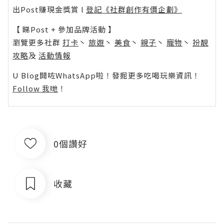
出Post賺現金獎賞 l
登記《社群創作有價企劃》
【 睇Post + 參加品牌活動 】
瀏覽更多社群
打卡
丶
旅遊
丶
美食
丶
親子
丶
寵物
丶
扮靚
攻略
及
活動情報
U Blog開咗WhatsApp啦！發掘更多吃喝玩樂資訊！
Follow 我哋
！
0個讚好
收藏