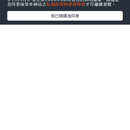
有大量乳酸菌的味噌被認為是日本人健康
您同意接受本網站之
私隱政策和使用條款
才可繼續瀏覽。
的秘訣。 近年來，其保健作用備受矚目，
我已閱讀及同意
源自味噌的乳酸菌作為新的保健美容原料
潛藏著巨大的潛力。