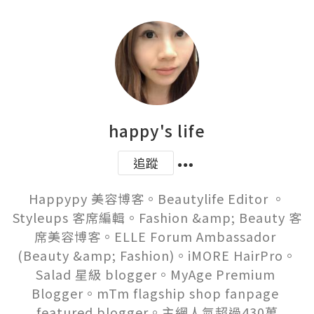
happy's life
追蹤
Happypy 美容博客。Beautylife Editor 。
Styleups 客席編輯。Fashion &amp; Beauty 客
席美容博客。ELLE Forum Ambassador 
(Beauty &amp; Fashion)。iMORE HairPro。
Salad 星級 blogger。MyAge Premium 
Blogger。mTm flagship shop fanpage 
featured blogger。主網人氣超過430萬