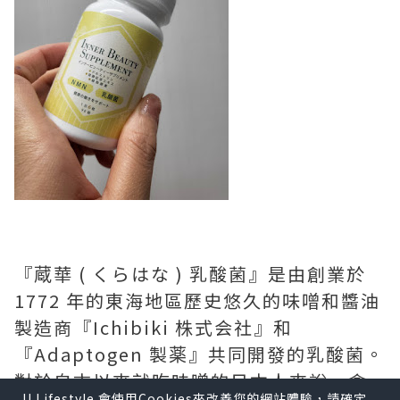
『蔵華 ( くらはな ) 乳酸菌』是由創業於
1772 年的東海地區歷史悠久的味噌和醬油
製造商『Ichibiki 株式会社』和
『Adaptogen 製薬』共同開發的乳酸菌。
對於自古以來就吃味噌的日本人來說，含
U Lifestyle 會使用Cookies來改善您的網站體驗，請確定