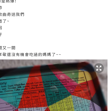
的是熱爆!
節
款曲奇送我們
道了~
因
好
間又一間
孝敬還沒有機會吃過的媽媽了~~