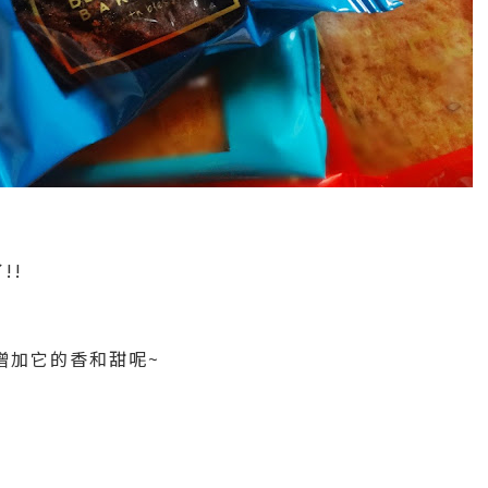
!!
增加它的香和甜呢~