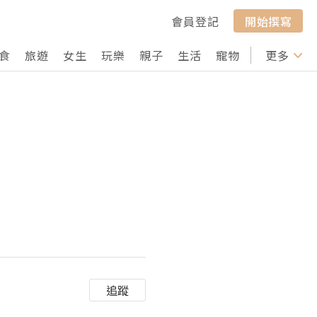
會員登記
開始撰寫
食
旅遊
女生
玩樂
親子
生活
寵物
行山
更多
打卡
追蹤