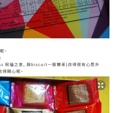
呢~
裝
less 祝福之意, 與biscuit一脈雙承)改得很有心思外
吃得開心呢~