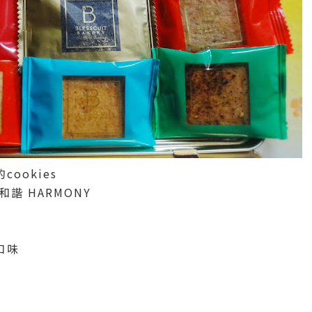
ookies
諧 HARMONY
口味