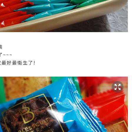
裝
~~~
就最好最衞生了!