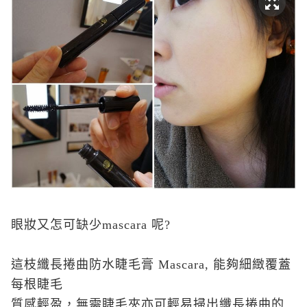
眼妝又怎可缺少mascara 呢?
這枝纖長捲曲防水睫毛膏 Mascara, 能夠細緻覆蓋
每根睫毛
質感輕盈，無需睫毛夾亦可輕易掃出纖長捲曲的