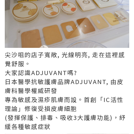
尖沙咀的店子寬敞, 光線明亮, 走在這裡感
覺舒服。
大家認識ADJUVANT嗎?
日本醫學抗敏護膚品牌ADJUVANT, 由皮
膚科醫學權威研發
專為敏感及濕疹肌膚而設。首創「IC活性
理論」修復受損皮膚細胞
(發揮保護、排毒、吸收3大護膚功能)，紓
緩各種敏感症狀