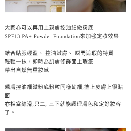
大家亦可以再用上親膚控油細緻粉底
SPF13 PA+ Powder Foundation來加強定妝效果
結合貼服輕盈、 控油嫩膚、 瞬間遮瑕的特質
輕輕一抹，即時為肌膚修飾面上瑕疵
帶出自然無重妝感
親膚控油細緻粉底粉粒同樣幼細,塗上皮膚上很貼
面
亦相當絲滑,只二, 三下就能調理膚色和定好妝容
了。