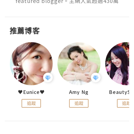
featured blogger。主網人氣超過430萬
推薦博客
h 夏沫
♥Eunice♥
Amy Ng
追蹤
追蹤
追蹤