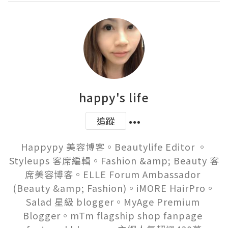
happy's life
追蹤
Happypy 美容博客。Beautylife Editor 。
Styleups 客席編輯。Fashion &amp; Beauty 客
席美容博客。ELLE Forum Ambassador 
(Beauty &amp; Fashion)。iMORE HairPro。
Salad 星級 blogger。MyAge Premium 
Blogger。mTm flagship shop fanpage 