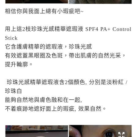
相信你與我面上總有小瑕疵吧~
用上這2枝珍珠光感精華遮瑕液 SPF4 PA+ Control
Stick
它含護膚精華的遮瑕液，珍珠光感
有效遮蓋黑眼圈及色斑，帶出肌膚的自然光采，
提升輪廓。
珍珠光感精華遮瑕液含2個顏色, 分別是淡粉紅 /
珍珠白
能夠自然地與膚色融和在一起,
不着痕跡地遮好面上的瑕疵, 效果自然。