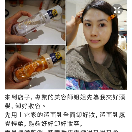
來到店子, 專業的美容師姐姐先為我夾好頭
髮, 卸好妝容。
先用上它家的潔面乳全面卸好妝, 潔面乳感
覺輕柔, 能夠好好卸好妝容,