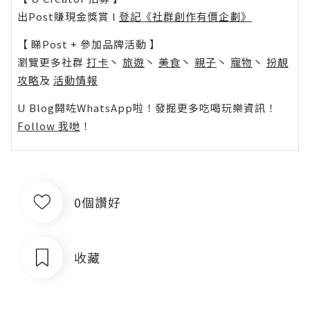
出Post賺現金獎賞 l
登記《社群創作有價企劃》
【 睇Post + 參加品牌活動 】
瀏覽更多社群
打卡
丶
旅遊
丶
美食
丶
親子
丶
寵物
丶
扮靚
攻略
及
活動情報
U Blog開咗WhatsApp啦！發掘更多吃喝玩樂資訊！
Follow 我哋
！
0個讚好
收藏