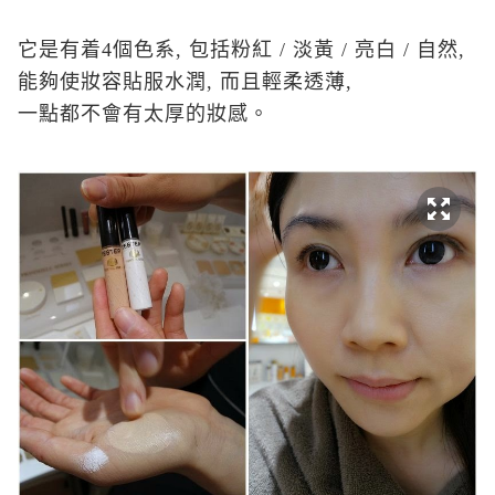
它是有着4個色系, 包括粉紅 / 淡黃 / 亮白 / 自然,
能夠使妝容貼服水潤, 而且輕柔透薄,
一點都不會有太厚的妝感。