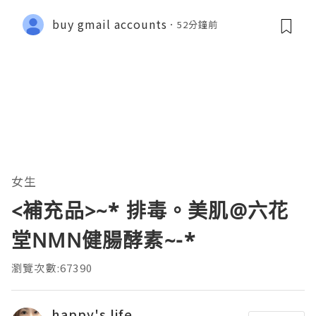
buy gmail accounts
52分鐘前
女生
<補充品>~* 排毒。美肌@六花
堂NMN健腸酵素~-*
瀏覽次數:67390
happy's life