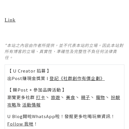
Link
*本站之內容由作者所提供，並不代表本站的立場。因此本站對
所有博客的立場、真實性、準確性及完整性不負任何法律責
任。
【 U Creator 招募 】
出Post賺現金獎賞 l
登記《社群創作有價企劃》
【 睇Post + 參加品牌活動 】
瀏覽更多社群
打卡
丶
旅遊
丶
美食
丶
親子
丶
寵物
丶
扮靚
攻略
及
活動情報
U Blog開咗WhatsApp啦！發掘更多吃喝玩樂資訊！
Follow 我哋
！