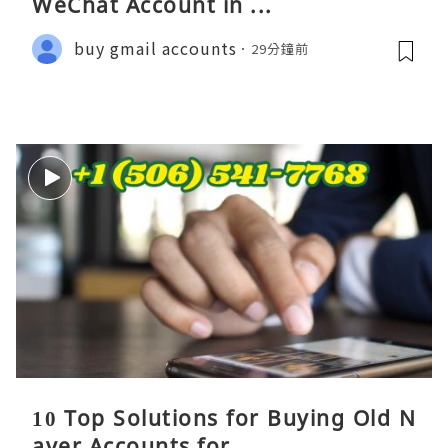
WeChat Account in ...
buy gmail accounts
29分鐘前
10 Top Solutions for Buying Old N
aver Accounts for,,,