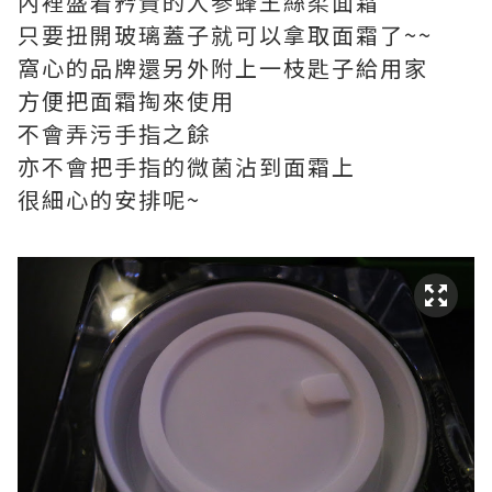
內裡盛着矜貴的人参蜂王絲柔面霜
只要扭開玻璃蓋子就可以拿取面霜了~~
窩心的品牌還另外附上一枝匙子給用家
方便把面霜掏來使用
不會弄污手指之餘
亦不會把手指的微菌沾到面霜上
很細心的安排呢~