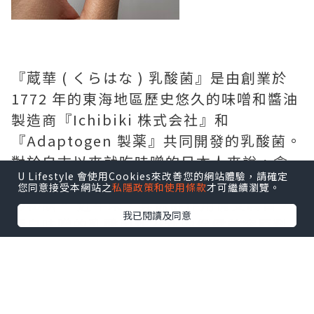
『蔵華 ( くらはな ) 乳酸菌』是由創業於
1772 年的東海地區歷史悠久的味噌和醬油
製造商『Ichibiki 株式会社』和
『Adaptogen 製薬』共同開發的乳酸菌。
對於自古以來就吃味噌的日本人來說，含
U Lifestyle 會使用Cookies來改善您的網站體驗，請確定
有大量乳酸菌的味噌被認為是日本人健康
您同意接受本網站之
私隱政策和使用條款
才可繼續瀏覽。
的秘訣。 近年來，其保健作用備受矚目，
我已閱讀及同意
源自味噌的乳酸菌作為新的保健美容原料
潛藏著巨大的潛力。