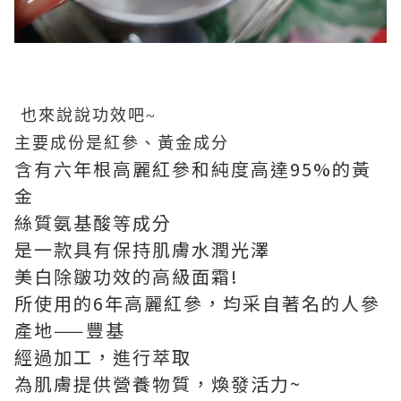
也來說說功效吧~
主要成份是紅參、黃金成分
含有六年根高麗紅參和純度高達95%的黃
金
絲質氨基酸等成分
是一款具有保持肌膚水潤光澤
美白除皺功效的高級面霜!
所使用的6年高麗紅參，均采自著名的人參
產地——豐基
經過加工，進行萃取
為肌膚提供營養物質，煥發活力~