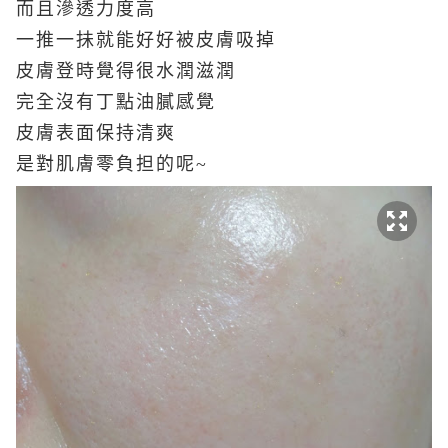
而且滲透力度高
一推一抺就能好好被皮膚吸掉
皮膚登時覺得很水潤滋潤
完全沒有丁點油膩感覺
皮膚表面保持清爽
是對肌膚零負担的呢~