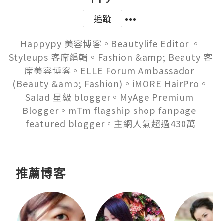
追蹤
Happypy 美容博客。Beautylife Editor 。
Styleups 客席編輯。Fashion &amp; Beauty 客
席美容博客。ELLE Forum Ambassador 
(Beauty &amp; Fashion)。iMORE HairPro。
Salad 星級 blogger。MyAge Premium 
Blogger。mTm flagship shop fanpage 
featured blogger。主網人氣超過430萬
推薦博客