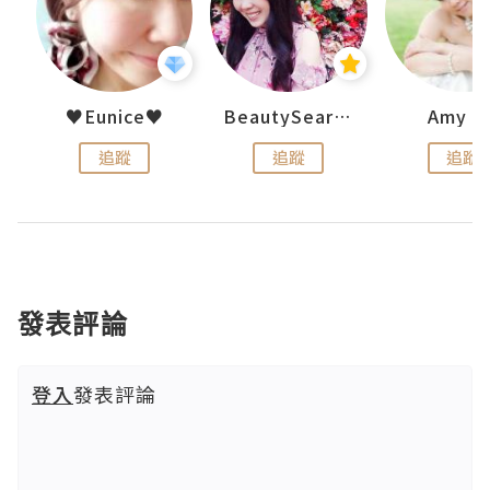
h 夏沫
♥Eunice♥
BeautySearch
Amy N
追蹤
追蹤
追蹤
發表評論
登入
發表評論