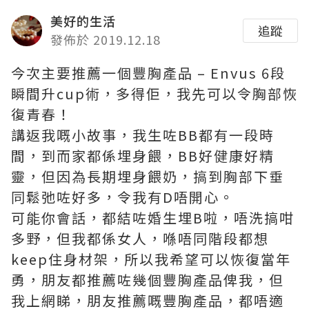
美好的生活
追蹤
發佈於 2019.12.18
今次主要推薦一個豐胸產品 – Envus 6段
瞬間升cup術，多得佢，我先可以令胸部恢
復青春！
講返我嘅小故事，我生咗BB都有一段時
間，到而家都係埋身餵，BB好健康好精
靈，但因為長期埋身餵奶，搞到胸部下垂
同鬆弛咗好多，令我有D唔開心。
可能你會話，都結咗婚生埋B啦，唔洗搞咁
多野，但我都係女人，喺唔同階段都想
keep住身材架，所以我希望可以恢復當年
勇，朋友都推薦咗幾個豐胸產品俾我，但
我上網睇，朋友推薦嘅豐胸產品，都唔適