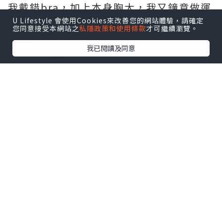
我戴錯bra，加上本身胸大，我又鐘意做運
動，會令胸部懸韌帶鬆弛，承受唔到胸部
U Lifestyle 會使用Cookies來改善您的網站體驗，請確定
您同意接受本網站之
私隱政策和使用條款
才可繼續瀏覽。
重量，引致下垂同外擴..
我已閱讀及同意