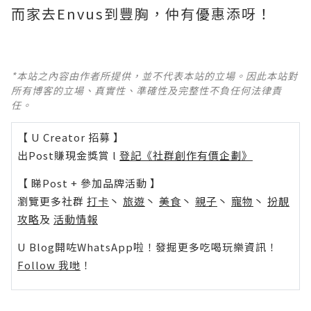
而家去Envus到豐胸，仲有優惠添呀！
*本站之內容由作者所提供，並不代表本站的立場。因此本站對
所有博客的立場、真實性、準確性及完整性不負任何法律責
任。
【 U Creator 招募 】
出Post賺現金獎賞 l
登記《社群創作有價企劃》
【 睇Post + 參加品牌活動 】
瀏覽更多社群
打卡
丶
旅遊
丶
美食
丶
親子
丶
寵物
丶
扮靚
攻略
及
活動情報
U Blog開咗WhatsApp啦！發掘更多吃喝玩樂資訊！
Follow 我哋
！