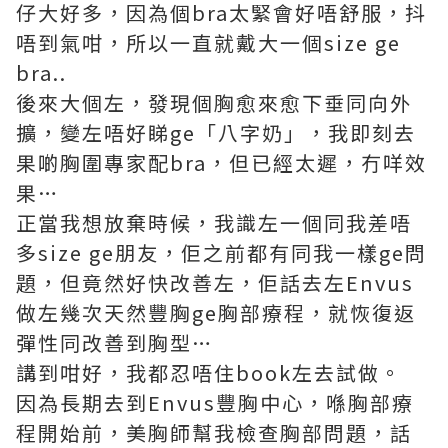
仔大好多，因為個bra太緊會好唔舒服，抖
唔到氣咁，所以一直就戴大一個size ge
bra..
後來大個左，發現個胸愈來愈下垂同向外
擴，變左唔好睇ge「八字奶」，我即刻去
果啲胸圍專家配bra，但已經太遲，冇咩效
果…
正當我想放棄時候，我識左一個同我差唔
多size ge朋友，佢之前都有同我一樣ge問
題，但竟然好快改善左，佢話去左Envus
做左幾次天然豐胸ge胸部療程，就恢復返
彈性同改善到胸型…
講到咁好，我都忍唔住book左去試做。
因為長期去到Envus豐胸中心，喺胸部療
程開始前，美胸師幫我檢查胸部問題，話