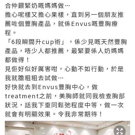
合仲餵緊奶嘅媽媽做…
擔心呢樣又擔心果樣，直到另一個朋友推
薦咗個豐胸產品，就係Envus嘅豐胸療
程。
「6段瞬間升cup術」，係少見嘅天然豐胸
產品，唔少人都推薦，最緊要係人奶媽媽
都做得！
見佢好似好厲害咁，心動不如行動，於是
我就膽粗粗去試做…
好快就去到Envus豐胸中心，做
treatment之前，美胸師就同我檢查胸部
狀況，話我下垂同鬆弛程度中等，做一次
就會有明顯效果。令我非常期待！