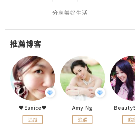
分享美好生活
推薦博客
h 夏沫
♥Eunice♥
Amy Ng
追蹤
追蹤
追蹤