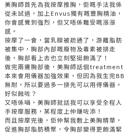
美胸師首先為我按摩推胸，佢嘅手法我係
從未試過，加上Envus獨有嘅豐胸精油，
你會感覺到強烈，但又唔係難受嘅漲漲
感。
按摩了一會，當乳腺被疏通了，游離脂肪
被集中，胸部內部嘅廢物及毒素被排走
後，胸部看上去也立刻堅挺飽滿了！
做完兩邊胸部後，美胸師話個treatment
本來會用儀器加強效果，但因為我生完BB
無耐，所以要過多一排先可以用得儀器。
好似蝕咗？
又唔係喎，美胸師就話我可以享受全程人
手按摩服務，某程度上仲賺咗添！
而且按摩完後，佢仲幫我敷上美胸精華，
促進胸部脂肪積聚，令胸部變得更飽滿緊