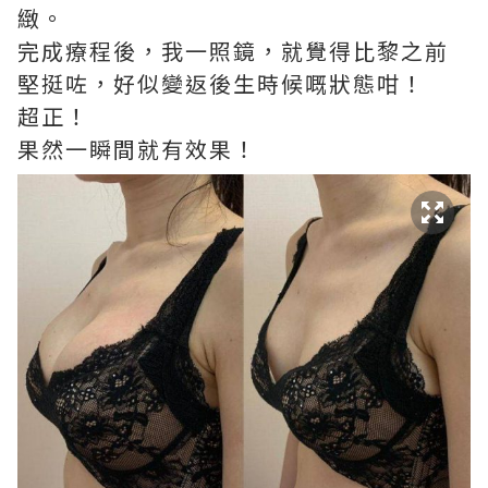
緻。
完成療程後，我一照鏡，就覺得比黎之前
堅挺咗，好似變返後生時候嘅狀態咁！
超正！
果然一瞬間就有效果！