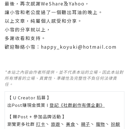
最後，再次感謝WeShare及Yahoo，
讓小雪和老公度過了一個聽出耳油的晚上。
以上文章，純屬個人感受和分享。
小雪的分享就以上，
多謝收看和支持。
歡迎聯絡小雪：happy_koyuki@hotmail.com
*本站之內容由作者所提供，並不代表本站的立場。因此本站對
所有博客的立場、真實性、準確性及完整性不負任何法律責
任。
【 U Creator 招募 】
出Post賺現金獎賞 l
登記《社群創作有價企劃》
【 睇Post + 參加品牌活動 】
瀏覽更多社群
打卡
丶
旅遊
丶
美食
丶
親子
丶
寵物
丶
扮靚