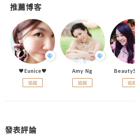
推薦博客
h 夏沫
♥Eunice♥
Amy Ng
追蹤
追蹤
追蹤
發表評論