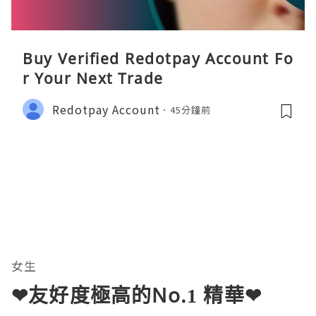
Buy Verified Redotpay Account Fo
r Your Next Trade
Redotpay Account
45分鐘前
女生
❤友好度極高的No.1 精華❤