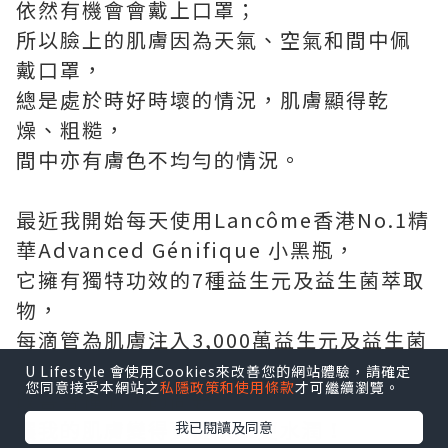
依然有機會會戴上口罩；
所以臉上的肌膚因為天氣、空氣和間中佩
戴口罩，
總是處於時好時壞的情況，肌膚顯得乾
燥、粗糙，
間中亦有膚色不均勻的情況。
最近我開始每天使用Lancôme香港No.1精
華Advanced Génifique 小黑瓶，
它擁有獨特功效的7種益生元及益生菌萃取
物，
每滴管為肌膚注入3,000萬益生元及益生菌
萃取物，
U Lifestyle 會使用Cookies來改善您的網站體驗，請確定
您同意接受本網站之
私隱政策和使用條款
才可繼續瀏覽。
改善各種肌膚的問題，
讓我的肌膚變得更健康！更水潤！
我已閱讀及同意