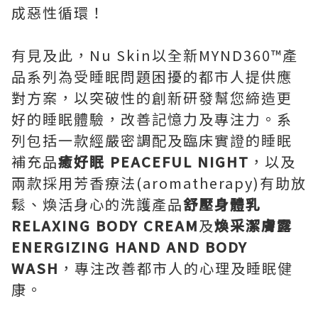
成惡性循環！
有見及此，Nu Skin以全新MYND360™產
品系列為受睡眠問題困擾的都市人提供應
對方案，以突破性的創新研發幫您締造更
好的睡眠體驗，改善記憶力及專注力。系
列包括一款經嚴密調配及臨床實證的睡眠
補充品
癒好眠 PEACEFUL NIGHT
，以及
兩款採用芳香療法(aromatherapy)有助放
鬆、煥活身心的洗護產品
舒壓身體乳
RELAXING BODY CREAM
及
煥采潔膚露
ENERGIZING HAND AND BODY
WASH
，專注改善都市人的心理及睡眠健
康。