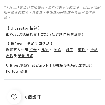
*本站之內容由作者所提供，並不代表本站的立場。因此本站對
所有博客的立場、真實性、準確性及完整性不負任何法律責
任。
【 U Creator 招募 】
出Post賺現金獎賞 l
登記《社群創作有價企劃》
【 睇Post + 參加品牌活動 】
瀏覽更多社群
打卡
丶
旅遊
丶
美食
丶
親子
丶
寵物
丶
扮靚
攻略
及
活動情報
U Blog開咗WhatsApp啦！發掘更多吃喝玩樂資訊！
Follow 我哋
！
0個讚好