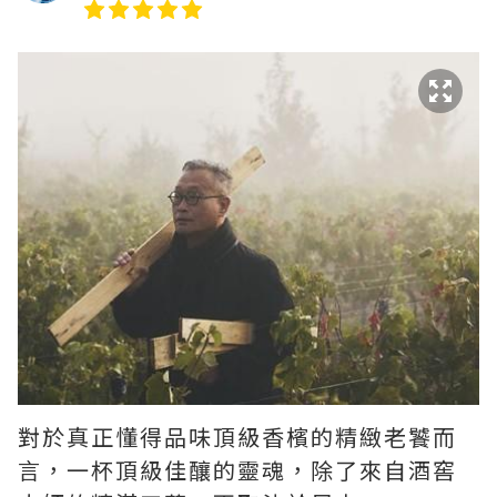
對於真正懂得品味頂級香檳的精緻老饕而
言，一杯頂級佳釀的靈魂，除了來自酒窖