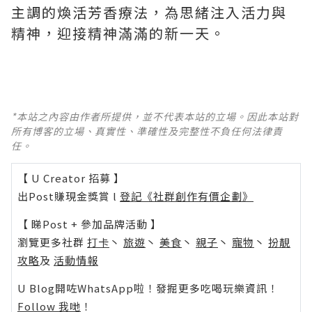
主調的煥活芳香療法，為思緒注入活力與
精神，迎接精神滿滿的新一天。
*本站之內容由作者所提供，並不代表本站的立場。因此本站對
所有博客的立場、真實性、準確性及完整性不負任何法律責
任。
【 U Creator 招募 】
出Post賺現金獎賞 l
登記《社群創作有價企劃》
【 睇Post + 參加品牌活動 】
瀏覽更多社群
打卡
丶
旅遊
丶
美食
丶
親子
丶
寵物
丶
扮靚
攻略
及
活動情報
U Blog開咗WhatsApp啦！發掘更多吃喝玩樂資訊！
Follow 我哋
！