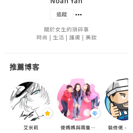
Noah Yan
追蹤
關於女生的瑣碎事

時尚 | 生活 | 護膚 | 美妝
推薦博客
點滴
艾米莉
儍媽媽與兩隻小魔怪之家