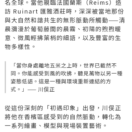
名全球。當他親臨法國蘭斯（Reims）造
訪 Ruinart 匯雅酒莊時，深深被當地那份
與大自然和諧共生的無形脈動所觸動——清
晨瀰漫於葡萄藤間的晨霧、初陽的煦煦暖
意、微風輕拂葉梢的細語，以及豐富的生
物多樣性。
「當你身處離地五米之上時，世界已截然不
同。你能感受到風的吹拂，聽見萬物以另一種
姿態低語。這是一種與環境重新連結的方
式。」—— 川俣正
從這份深刻的「初遇印象」出發，川俣正
將他在香檳區感受到的自然脈動，轉化為
一系列繪畫、模型與現場裝置藝術。