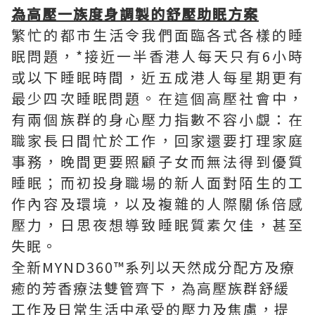
為高壓一族度身調製的舒壓助眠方案
繁忙的都市生活令我們面臨各式各樣的睡
眠問題，*接近一半香港人每天只有6小時
或以下睡眠時間，近五成港人每星期更有
最少四次睡眠問題。在這個高壓社會中，
有兩個族群的身心壓力指數不容小覷：在
職家長日間忙於工作，回家還要打理家庭
事務，晚間更要照顧子女而無法得到優質
睡眠；而初投身職場的新人面對陌生的工
作內容及環境，以及複雜的人際關係倍感
壓力，日思夜想導致睡眠質素欠佳，甚至
失眠。
全新MYND360™系列以天然成分配方及療
癒的芳香療法雙管齊下，為高壓族群舒緩
工作及日常生活中承受的壓力及焦慮，提