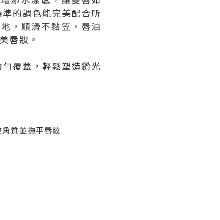
精準的調色能完美配合所
油質地，順滑不黏笠，唇油
美唇妝。
均勻覆蓋，輕鬆塑造鑽光
皮角質並撫平唇紋