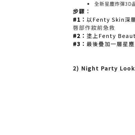
全新星塵炸彈3D
步驟︰
#1︰
以Fenty Skin
唇部作妝前急救
#2︰
塗上Fenty Be
#3︰
最後疊加一層星塵
2) Night Party L