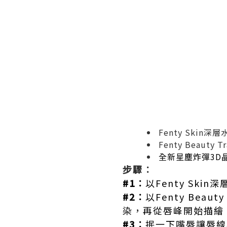
Fenty Skin深層
Fenty Beauty
全新星塵炸彈3D晶
步驟︰
#1︰
以Fenty Ski
#2︰
以Fenty Bea
染，再從唇峰開始描繪
#3︰
抿一下嘴唇讓唇線