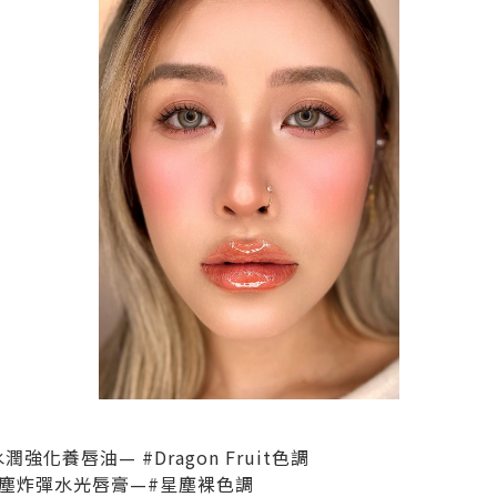
層水潤強化養唇油— #Dragon Fruit色調
ty 星塵炸彈水光唇膏—#星塵裸色調