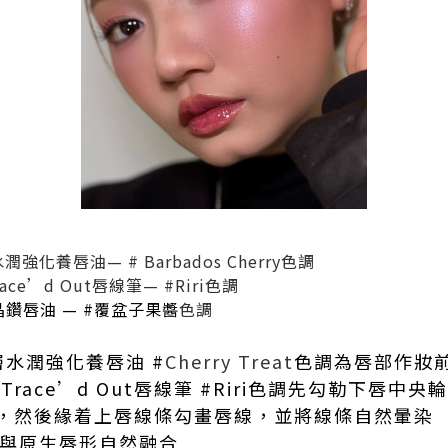
水潤強化養唇油— # Barbados Cherry色調
 Trace’d Out唇線筆— #Riri色調
鑽唇油 — #覆盆子果醬
色調
n深層水潤強化養唇油 #
Cherry Treat
色調為唇部作妝
uty Trace’d Out唇線筆 #Riri色調先勾勒下
，然後緣着上唇線條勾畫唇線，並將線條自然暈染
與原生唇形自然融合