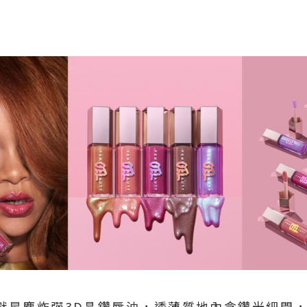
y隆重呈獻星塵炸彈3D晶鑽唇油，透薄質地內含鑽光細