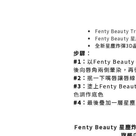
Fenty Beauty 
Fenty Beau
全新星塵炸彈3D晶
步驟︰
#1︰
以Fenty Beaut
後向唇角兩側暈染，再
#2︰
抿一下嘴唇讓唇線
#3︰
塗上Fenty Be
色調
作底色
#4︰
最後疊加一層星塵
Fenty Beauty 
旗艦店