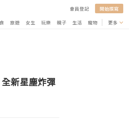
會員登記
開始撰寫
食
旅遊
女生
玩樂
親子
生活
寵物
行山
更多
打卡
一員！全新星塵炸彈