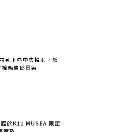
勾勒下唇中央輪廓，然
將線條自然暈染
起於K11 MUSEA 限定
e專櫃及