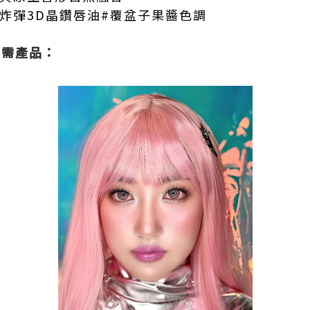
炸彈3D晶鑽唇油#覆盆子果醬色調
K所需產品：