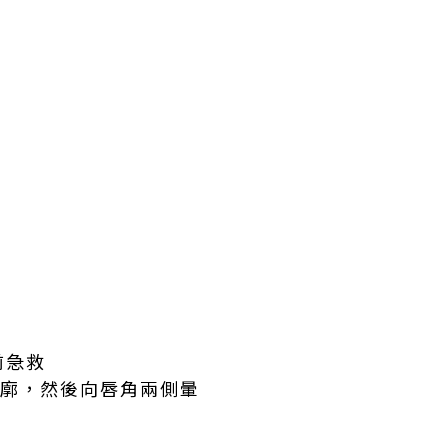
前急救
唇中央輪廓，然後向唇角兩側暈