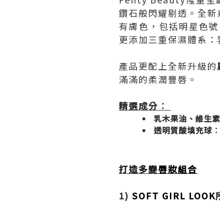
鑽石般閃耀剔透。全新
有膚色，包括明星色號（
更添加三重保濕體系：
產品更配上全新升級的
滿滿的柔潤豐唇。
精選成分︰
乳木果油、維生素
透明質酸填充球
打造多變
唇妝組合
1)
SOFT GIRL LOOK