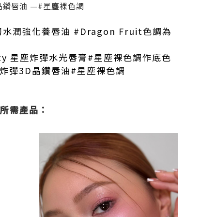
晶鑽唇油 —#星塵裸色調
深層水潤強化養唇油 #Dragon Fruit色調為
auty 星塵炸彈水光唇膏#星塵裸色調作底色
炸彈3D晶鑽唇油#星塵裸色調
ook所需產品：