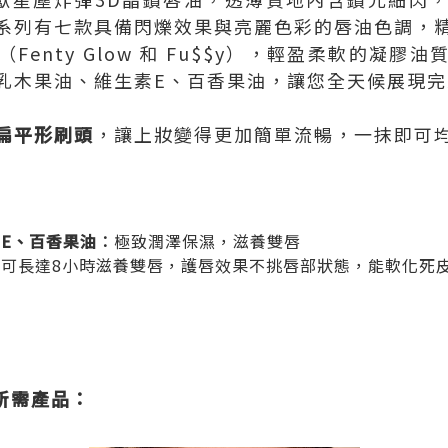
系列有七款具備閃爍效果與亮麗色彩的唇油色調，
Fenty Glow 和 Fu$$y），輕盈柔軟的凝膠
乳木果油、維生素E、百香果油，讓您全天候展現完
扁平形刷頭
，讓上妝變得更加簡單流暢，一抹即可
E、百香果油︰
極致潤澤保濕，滋養雙唇
︰
可長達8小時滋養雙唇，護唇效果不挑唇部狀態，能軟化死
所需產品：