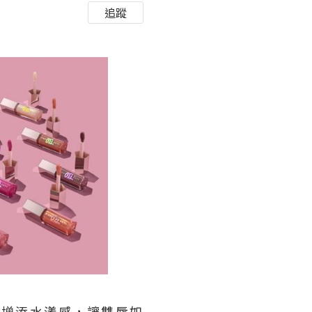
追蹤
閃，增添水漾感，讓雙唇如