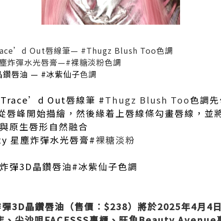
Trace’d Out唇線筆— #Thugz Blush Too色調
ty 星塵炸彈水光唇膏—#裸糖淡粉色調
鑽唇油 — #冰紫仙子
色調
y Trace’d Out唇線筆 #
Thugz Blush Too
色調先
從唇峰開始描繪，然後緣着上唇線條勾畫唇線，並
與原生唇形自然融合
auty 星塵炸彈水光唇膏#
裸糖淡粉
炸彈3D晶鑽唇油#冰紫仙子色調
星塵炸彈3D晶鑽唇油（售價︰$238）將於2025年4月4日
、尖沙咀FACESSS專櫃、旺角Beauty Avenu