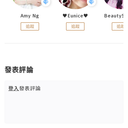
h 夏沫
Amy Ng
♥Eunice♥
追蹤
追蹤
追蹤
發表評論
登入
發表評論