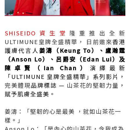
SHISEIDO資生堂
隆重推出全新
ULTIMUNE皇牌全盛精華， 日前邀來
香港
護膚代言人
姜濤（Keung To）、盧瀚霆
（Anson Lo）、呂爵安（Edan Lui）及
陳卓賢（Ian Chan）
演繹最新
「ULTIMUNE 皇牌全盛精華」系列影片，
完美體現
品牌標誌 —
山茶花的堅韌力量
，
賦予肌膚全盛美。
姜濤：「堅韌的心是最美 ，就如山茶花一
樣
。
」
Anson Lo：「是內心的山茶花，令我成為