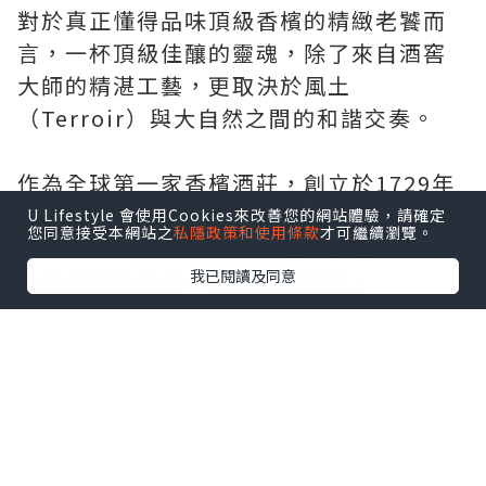
對於真正懂得品味頂級香檳的精緻老饕而
言，一杯頂級佳釀的靈魂，除了來自酒窖
大師的精湛工藝，更取決於風土
（Terroir）與大自然之間的和諧交奏。
作為全球第一家香檳酒莊，創立於1729年
的
Ruinart 匯雅酒莊
一直深信藝術具有轉
U Lifestyle 會使用Cookies來改善您的網站體驗，請確定
您同意接受本網站之
私隱政策和使用條款
才可繼續瀏覽。
化、聯繫與啟迪的力量。酒莊最具代表性
我已閱讀及同意
的全球藝術系列「與大自然對談」
（Conversations with Nature），在
2026年迎來了享譽國際的日本當代藝術家
川俣正（Tadashi Kawamata）的重磅加
入。
這場備受國際藝術界與美食界矚目的
跨界合作，將香檳釀製工藝、永續環保理
念與當地自然風土完美交融。