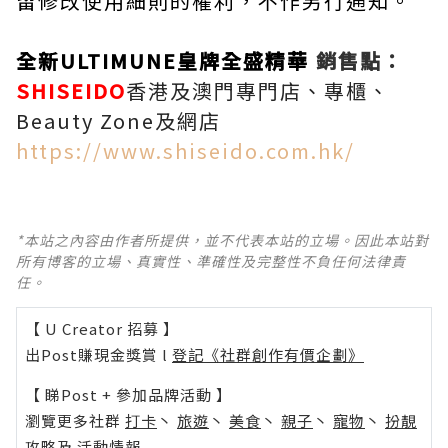
留修改使用細則的權利，不作另行通知。
全新ULTIMUNE皇牌全盛精華
銷售點：
SHISEIDO
香港及澳門專門店、專櫃、
Beauty Zone及網店
https://www.shiseido.com.hk/
*本站之內容由作者所提供，並不代表本站的立場。因此本站對
所有博客的立場、真實性、準確性及完整性不負任何法律責
任。
【 U Creator 招募 】
出Post賺現金獎賞 l
登記《社群創作有價企劃》
【 睇Post + 參加品牌活動 】
瀏覽更多社群
打卡
丶
旅遊
丶
美食
丶
親子
丶
寵物
丶
扮靚
攻略
及
活動情報