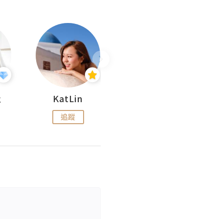
杜
KatLin
Missmiki 米奇小姐
追蹤
追蹤