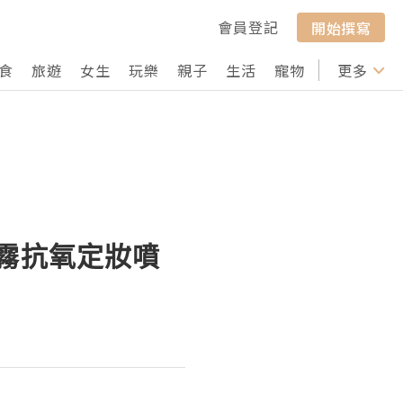
會員登記
開始撰寫
食
旅遊
女生
玩樂
親子
生活
寵物
行山
更多
打卡
：柔霧抗氧定妝噴