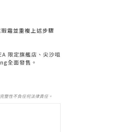
濕
護遮瑕霜並重複上述步驟
MUSEA 限定旗艦店、尖沙咀
Kong全面發售。
及完整性不負任何法律責任。