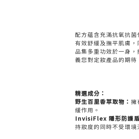
配方蘊含充滿抗氧抗菌
有效舒緩及撫平肌膚，
品集多重功效於一身，抗
義您對定妝產品的期待
精選成分：
野生百里香萃取物：
擁
緩作用。
InvisiFlex 隱形防護
持妝度的同時不受環境