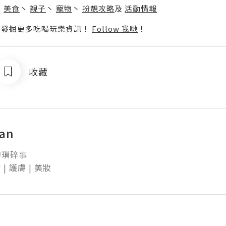
丶
美食
丶
親子
丶
寵物
丶
扮靚攻略
及
活動情報
p啦！發掘更多吃喝玩樂資訊！
Follow 我哋
！
收藏
Yan
碎事

 | 護膚 | 美妝