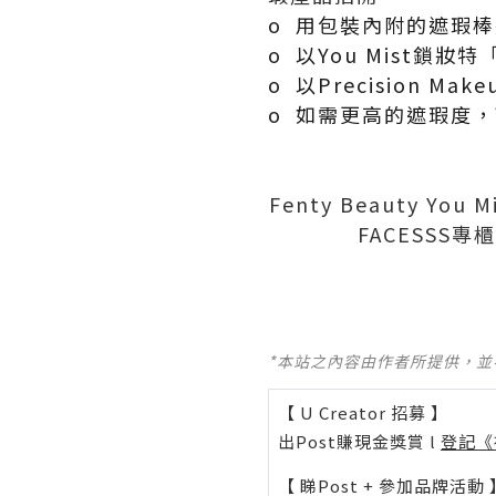
o 用包裝內附的遮瑕棒將
o 以You Mist鎖妝特「
o 以Precision M
o 如需更高的遮瑕度，
Fenty Beauty Y
FACESSS專
*本站之內容由作者所提供，
【 U Creator 招募 】
出Post賺現金獎賞 l
登記《
【 睇Post + 參加品牌活動 