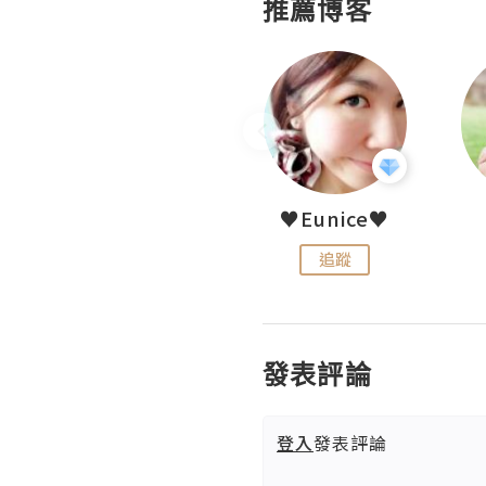
推薦博客
LoveCath 夏沫
♥Eunice♥
追蹤
追蹤
發表評論
登入
發表評論