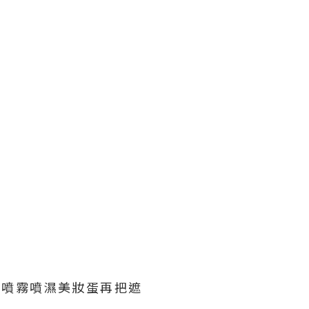
喜歡先以噴霧噴濕美妝蛋再把遮