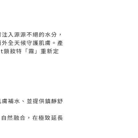
膚注入源源不絕的水分，
而外全天候守護肌膚。產
st鎖妝特「霧」重新定
肌膚補水、並提供鎮靜舒
膚自然融合，在極致延長