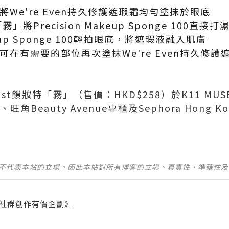
We're Even持久修護遮瑕霜均勻塗抹於眼底
霧」將Precision Makeup Sponge 100直接打
akeup Sponge 100輕拍眼底，將遮瑕液融入肌膚
可在有需要的部位再次塗抹We're Even持久修
ou Mist鎖妝特「霧」（售價：HKD$258）於K11 
櫃、旺角Beauty Avenue專櫃及Sephora Hong 
並不代表本站的立場。因此本站對所有博客的立場、真實性、準確性
社群創作有價企劃》
】