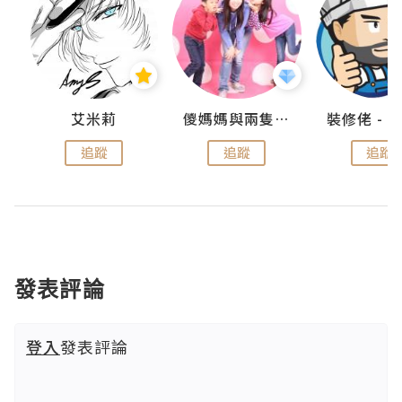
點滴
艾米莉
儍媽媽與兩隻小魔怪之家
追蹤
追蹤
追蹤
發表評論
登入
發表評論