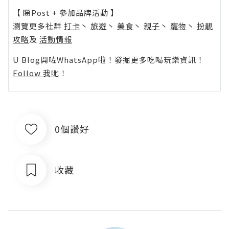
【 睇Post + 參加品牌活動 】
瀏覽更多社群
打卡
丶
旅遊
丶
美食
丶
親子
丶
寵物
丶
扮靚
攻略
及
活動情報
U Blog開咗WhatsApp啦！發掘更多吃喝玩樂資訊！
Follow 我哋
！
0個讚好
收藏