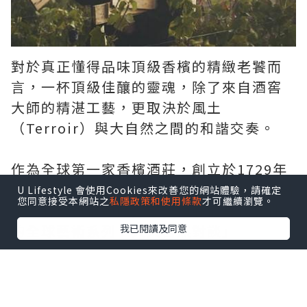
對於真正懂得品味頂級香檳的精緻老饕而
言，一杯頂級佳釀的靈魂，除了來自酒窖
大師的精湛工藝，更取決於風土
（Terroir）與大自然之間的和諧交奏。
作為全球第一家香檳酒莊，創立於1729年
的
Ruinart 匯雅酒莊
一直深信藝術具有轉
U Lifestyle 會使用Cookies來改善您的網站體驗，請確定
您同意接受本網站之
私隱政策和使用條款
才可繼續瀏覽。
化、聯繫與啟迪的力量。酒莊最具代表性
的全球藝術系列「與大自然對談」
我已閱讀及同意
（Conversations with Nature），在
2026年迎來了享譽國際的日本當代藝術家
川俣正（Tadashi Kawamata）的重磅加