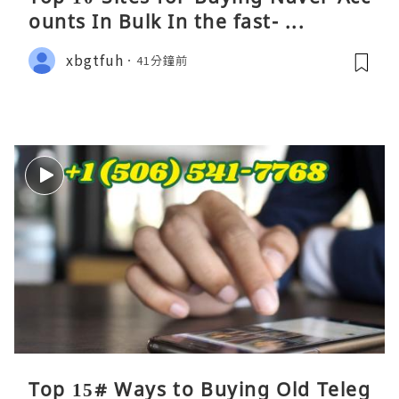
ounts In Bulk In the fast- ...
xbgtfuh
41分鐘前
Top 15# Ways to Buying Old Teleg