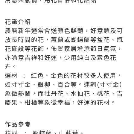
花飾介紹
農曆新年通常會送顏色鮮豔，好意頭及可
放長時間的花，蕙蘭或蝴蝶蘭等盆花、瓶
花擺設等花飾，佈置家居增添節日氣氛，
亦喻意吉祥和好運，少用純白及素色花
卉。
選材 : 紅色、金色的花材較多人使用，
如寸寸金、銀柳、百合等。連翹(寸寸金）
象徵熱鬧，而牡丹花、水仙花、桃花、吉
慶果、柑橘等象徵幸福，好運的花材。
作品參考
花材 : 蝴蝶蘭、山蘇葉、