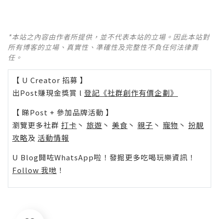
*本站之內容由作者所提供，並不代表本站的立場。因此本站對
所有博客的立場、真實性、準確性及完整性不負任何法律責
任。
【 U Creator 招募 】
出Post賺現金獎賞 l
登記《社群創作有價企劃》
【 睇Post + 參加品牌活動 】
瀏覽更多社群
打卡
丶
旅遊
丶
美食
丶
親子
丶
寵物
丶
扮靚
攻略
及
活動情報
U Blog開咗WhatsApp啦！發掘更多吃喝玩樂資訊！
Follow 我哋
！