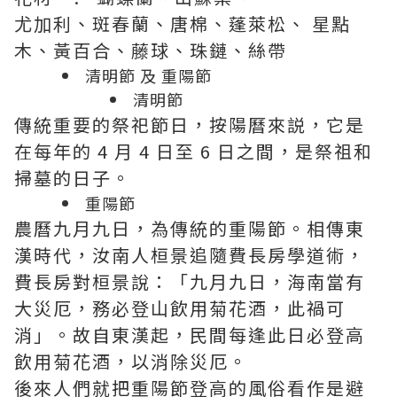
尤加利、斑春蘭、唐棉、蓬萊松、 星點
木、黃百合、藤球、珠鏈、絲帶
清明節 及 重陽節
清明節
傳統重要的祭祀節日，按陽曆來説，它是
在每年的 4 月 4 日至 6 日之間，是祭祖和
掃墓的日子。
重陽節
農曆九月九日，為傳統的重陽節。相傳東
漢時代，汝南人桓景追隨費長房學道術，
費長房對桓景說：「九月九日，海南當有
大災厄，務必登山飲用菊花酒，此禍可
消」。故自東漢起，民間每逢此日必登高
飲用菊花酒，以消除災厄。
後來人們就把重陽節登高的風俗看作是避