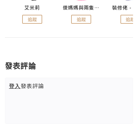
點滴
艾米莉
儍媽媽與兩隻小魔怪之家
追蹤
追蹤
追蹤
發表評論
登入
發表評論