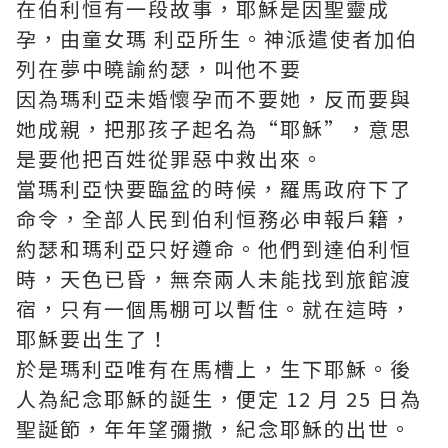
在伯利恒有一段故事，耶穌是因聖靈成
孕，由童女瑪 利亞所生。神派遣使者加伯
列在夢中曉諭約瑟，叫他不要
因為瑪利亞未婚懷孕而不要她，反而要與
她成親，把那孩子起名為“耶穌”，意思
是要他把百姓從罪惡中救出來。
當瑪利亞快要臨盆的時候，羅馬政府下了
命令，全部人民到伯利恒務必申報戶籍，
約瑟和瑪利亞只好遵命。他們到達伯利恒
時，天色已昏，無奈兩人未能找到旅館渡
宿，只有一個馬棚可以暫住。就在這時，
耶穌要出生了！
於是瑪利亞唯有在馬槽上，生下耶穌。後
人為紀念耶穌的誕生，便定 12 月 25 日為
聖誕節，年年望彌撒，紀念耶穌的出世。