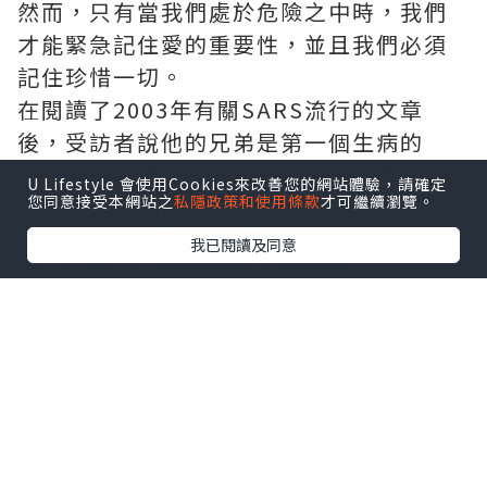
然而，只有當我們處於危險之中時，我們
才能緊急記住愛的重要性，並且我們必須
記住珍惜一切。
在閱讀了2003年有關SARS流行的文章
後，受訪者說他的兄弟是第一個生病的
人，他的父親帶著兒子趕到醫院。結果，
U Lifestyle 會使用Cookies來改善您的網站體驗，請確定
您同意接受本網站之
私隱政策和使用條款
才可繼續瀏覽。
哥哥康復了，他被感染的父親最終去世
了。他們直到死都看不到對方的身邊。母
我已閱讀及同意
親失去了丈夫，兒子自負。只有愛才能使
這個家庭復活。
因為我們經歷了它，所以我們更加害怕天
堂和人之間的悲傷。即使情況不太奇怪，
他旁邊的人也病了，我希望痛苦可以轉移
給我們自己，並為我們受苦。因此，為了
保持身體健康，除了使自己受益之外，還