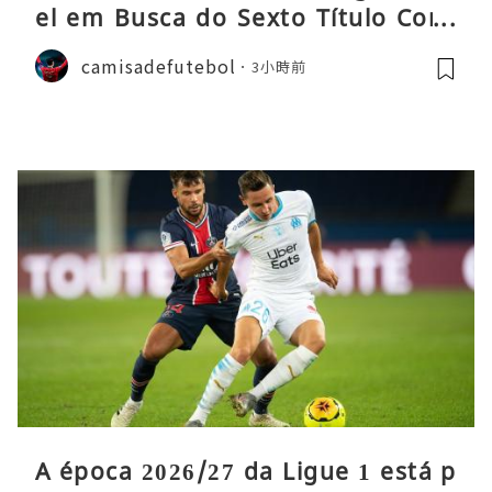
el em Busca do Sexto Título Cons
ecutivo da Liga
camisadefutebol
3小時前
A época 2026/27 da Ligue 1 está p