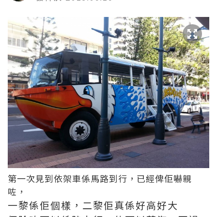
第一次見到依架車係馬路到行，已經俾佢嚇親
咗，
一黎係佢個樣，二黎佢真係好高好大