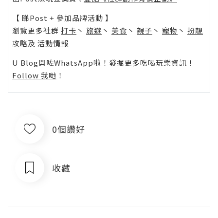
【 睇Post + 參加品牌活動 】
瀏覽更多社群
打卡
丶
旅遊
丶
美食
丶
親子
丶
寵物
丶
扮靚
攻略
及
活動情報
U Blog開咗WhatsApp啦！發掘更多吃喝玩樂資訊！
Follow 我哋
！
0個讚好
收藏