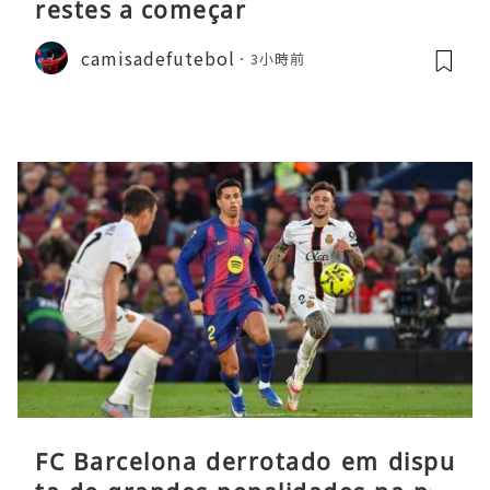
restes a começar
camisadefutebol
3小時前
FC Barcelona derrotado em dispu