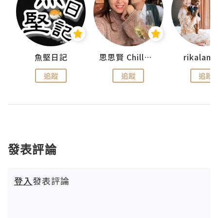
urnal
魚堅日記
思思賢 ChillMyBabe
rikala
追蹤
追蹤
追蹤
發表評論
登入
發表評論