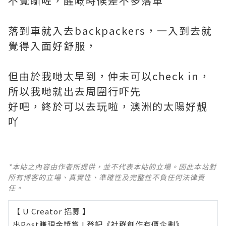
不覺瞓咗，醒嘅時候差不多落車
落到車就入去backpackers，一入到去就
覺得入面好舒服，
但由於我哋太早到，仲未可以check in，
所以我哋就出去周圍行吓先
好吧，終於可以去玩啦，澳洲的太陽好靚
吖
*本站之內容由作者所提供，並不代表本站的立場。因此本站對
所有博客的立場、真實性、準確性及完整性不負任何法律責
任。
【 U Creator 招募 】
出Post賺現金獎賞 l
登記《社群創作有價企劃》