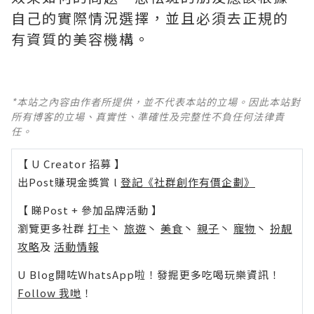
自己的實際情況選擇，並且必須去正規的
有資質的美容機構。
*本站之內容由作者所提供，並不代表本站的立場。因此本站對
所有博客的立場、真實性、準確性及完整性不負任何法律責
任。
【 U Creator 招募 】
出Post賺現金獎賞 l
登記《社群創作有價企劃》
【 睇Post + 參加品牌活動 】
瀏覽更多社群
打卡
丶
旅遊
丶
美食
丶
親子
丶
寵物
丶
扮靚
攻略
及
活動情報
U Blog開咗WhatsApp啦！發掘更多吃喝玩樂資訊！
Follow 我哋
！