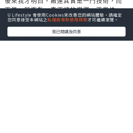
後來我才明白，搬運其實是一門技術，而
不是一股衝動。真正順的搬運，不是快，
U Lifestyle 會使用Cookies來改善您的網站體驗，請確定
而是有節奏：先清出動線、再分清輕重、
您同意接受本網站之
私隱政策和使用條款
才可繼續瀏覽。
再決定放置順序。你先知道「要放去哪
我已閱讀及同意
裡」，搬的每一步才有終點。很多時候，
讓你最崩潰的不是重，而是你抱著一個箱
站在房間中央，突然不知道該放哪裡，那
種尷尬的停頓會把心情整個撕裂。
我開始用一個小方法救自己：先做「兩分
鐘定位」。每次要搬之前，我先站在房間
看兩分鐘——床要不要靠牆？書桌要不要向
光？走路會不會卡？想清楚再搬，哪怕只
是多花兩分鐘，最後都會省下很多來回與
懊惱。搬完的瞬間，空間一開，你會聽到
家裡突然變安靜，像是終於呼吸得到。