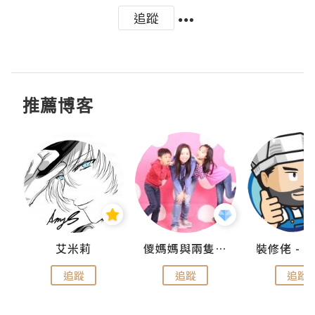
追蹤
推薦博客
點滴
艾米莉
儍媽媽與兩隻小魔怪之家
追蹤
追蹤
追蹤