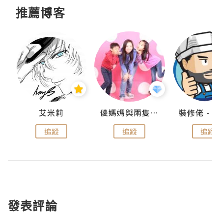
推薦博客
點滴
艾米莉
儍媽媽與兩隻小魔怪之家
追蹤
追蹤
追蹤
發表評論