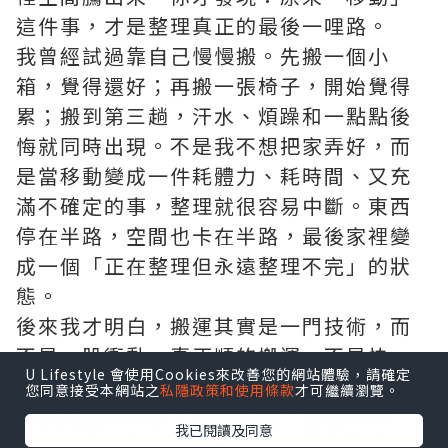
這件事，才是整理真正的最後一哩路。
我曾經試過靠自己慢慢搬。先搬一個小
箱，覺得還好；再搬一張椅子，開始覺得
累；搬到第三趟，汗水、煩躁和一點點後
悔就同時出現。不是我不想把家弄好，而
是當移動變成一件耗體力、耗時間、又充
滿不確定的事，整理就很容易中斷。東西
停在半路，空間也卡在半路，最後家裡變
成一個「正在整理但永遠整理不完」的狀
態。
後來我才明白，搬運其實是一門技術，而
不是一股衝動。真正順的搬運，不是快，
U Lifestyle 會使用Cookies來改善您的網站體驗，請確定
而是有節奏：先清出動線、再分清輕重、
您同意接受本網站之
私隱政策和使用條款
才可繼續瀏覽。
再決定放置順序。你先知道「要放去哪
我已閱讀及同意
裡」，搬的每一步才有終點。很多時候，