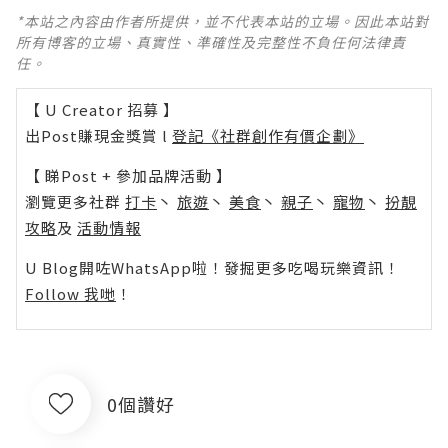
*本站之內容由作者所提供，並不代表本站的立場。因此本站對
所有博客的立場、真實性、準確性及完整性不負任何法律責
任。
【 U Creator 招募 】
出Post賺現金獎賞 l
登記《社群創作有價企劃》
【 睇Post + 參加品牌活動 】
瀏覽更多社群
打卡
丶
旅遊
丶
美食
丶
親子
丶
寵物
丶
扮靚
攻略
及
活動情報
U Blog開咗WhatsApp啦！發掘更多吃喝玩樂資訊！
Follow 我哋
！
0個讚好