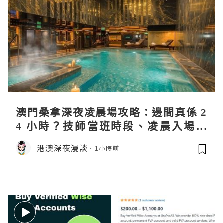
澳門桑拿深夜凌晨場攻略：邊間真係 2
4 小時？技師當班時段、凌晨入場流
程、過夜安排一次過講清
港澳深夜漫談
1小時前