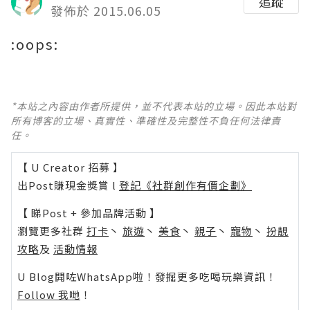
追蹤
發佈於 2015.06.05
:oops:
*本站之內容由作者所提供，並不代表本站的立場。因此本站對
所有博客的立場、真實性、準確性及完整性不負任何法律責
任。
【 U Creator 招募 】
出Post賺現金獎賞 l
登記《社群創作有價企劃》
【 睇Post + 參加品牌活動 】
瀏覽更多社群
打卡
丶
旅遊
丶
美食
丶
親子
丶
寵物
丶
扮靚
攻略
及
活動情報
U Blog開咗WhatsApp啦！發掘更多吃喝玩樂資訊！
Follow 我哋
！