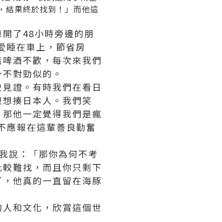
，結果終於找到！」而他這
開了48小時旁邊的朋
愛睡在車上，節省房
無啤酒不歡，每次來我們
身不對勁似的。
史見證。有時我們在看日
很想揍日本人。我們笑
，那他一定覺得我們是瘋
不應報在這輩善良勤奮
我說：「那你為何不考
比較難找，而且你只剩下
了，他真的一直留在海豚
的人和文化，欣賞這個世