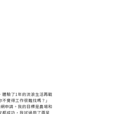
，體驗了1年的流浪生活再戰
你不覺得工作很難找嗎？」
上網申請。我的目標是農場和
次都成功，我試過用了兩星