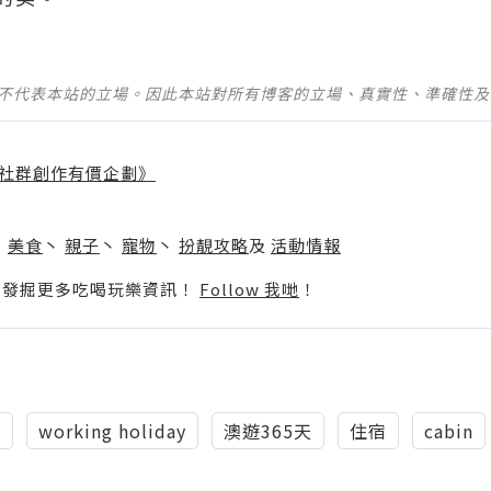
並不代表本站的立場。因此本站對所有博客的立場、真實性、準確性
社群創作有價企劃》
】
丶
美食
丶
親子
丶
寵物
丶
扮靚攻略
及
活動情報
p啦！發掘更多吃喝玩樂資訊！
Follow 我哋
！
e
working holiday
澳遊365天
住宿
cabin