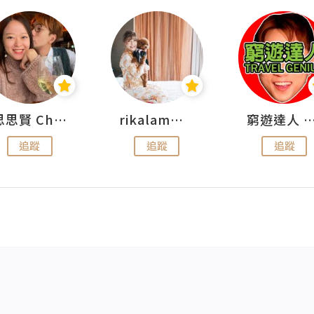
思思賢 ChillMyBabe
rikalammm
窮遊達人 Mr.TravelGe
追蹤
追蹤
追蹤