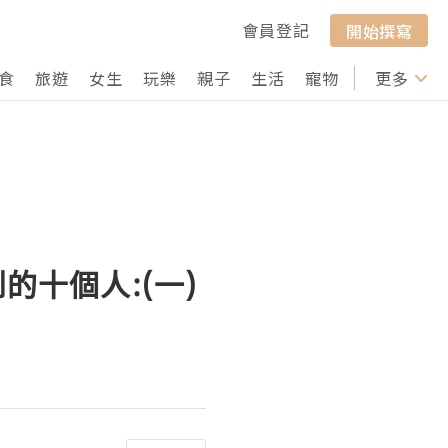
會員登記
開始撰寫
食
旅遊
女生
玩樂
親子
生活
寵物
行山
更多
打卡
到的十個人:(一)