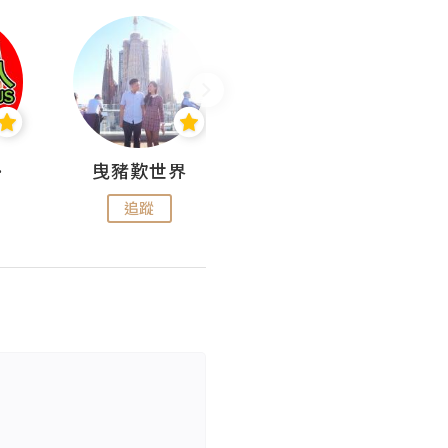
nius
曳豬歎世界
Koalascities (^O^)! @ UTravel
追蹤
追蹤