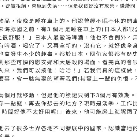
場，都被拒絕，會感到失落⋯⋯但是我依然沒有放棄，繼續問
物品，夜晚是睡在車上的。他說曾經不眠不休的開車
來海豚國之前，有3 個月是睡在車上的(日本人都很
車上很舒服！ 」日本人最愛喝啤酒，他也不會例外。
有啤酒，喝完了，又再拿新的，沒有它，就好像全
也會發生不少的趣事。都於日本，國仇家恨都有歷
到那些可憐的慰安婦和大屠殺的場面，看完真的會
入來，我們可以揍他！哈哈！」若我們真的這樣做
麼事，會一臉無辜的望著我們!其實上一輩的仇恨，
兩個月就移動，但是他的簽證只剩下3個月有效期。
存一點錢，再去你想去的地方？現時是淡季，工作
，時間好像不太好用呢!」後來，他可能戀上海豚國
他去了很多世界各地不同發展中的國家，認識當地
的美。