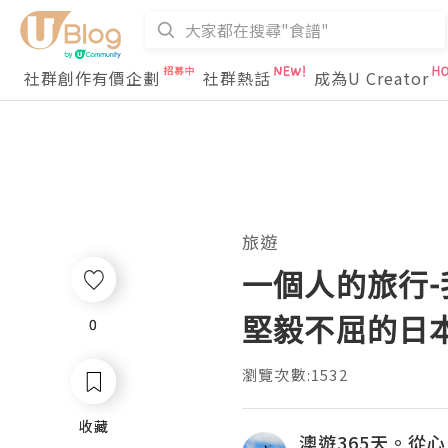
社群創作有價企劃
社群熱話
成為U Creator
旅遊
一個人的旅行-我
堅毅不屈的日
0
0
瀏覽次數:1532
收藏
收藏
澳遊365天。從