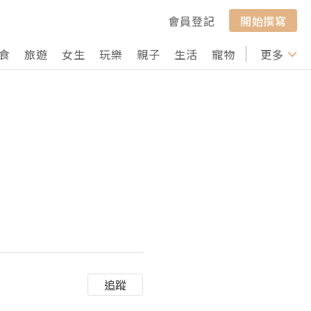
會員登記
開始撰寫
食
旅遊
女生
玩樂
親子
生活
寵物
行山
更多
打卡
追蹤