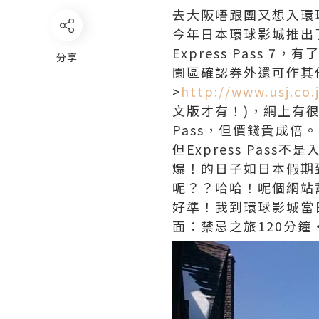
去大阪唔跟團又想入環
今年日本環球影城推出了2
Express Pass 7，有
分享
園區確認券外還可作其他機
>
http://www.usj.co.
文版才有！)，網上有
Pass，但價錢貴成倍。
但Express Pa
爆！的日子如日本假期
呢？？哈哈！呢個網站
好準！我到環球影城當
面：禁忌之旅120分鐘