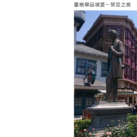
霍格華茲城堡－禁忌之旅