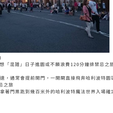
d
又想「混雑」日子進園或不願浪費120分鐘排禁忌之
前到達，通常會提前開門，一開閘直接飛奔哈利波特園
忌之旅
影城拿著門票跑到幾百米外的哈利波特魔法世界入場確