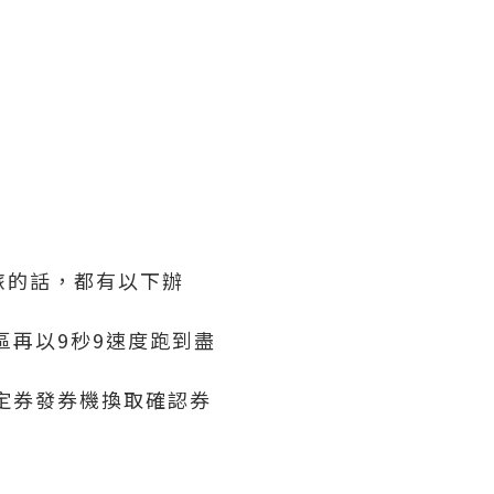
旅的話，都有以下辦
區再以9秒9速度跑到盡
定券發券機換取確認券