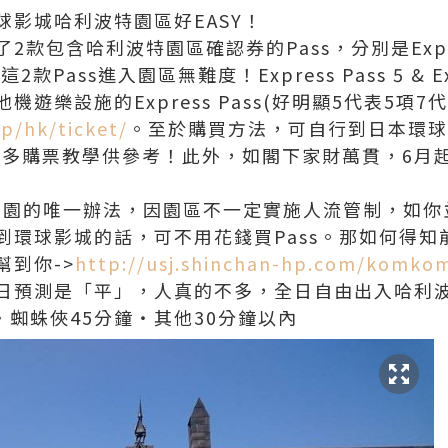
球影城哈利波特園區好EASY！
款包含哈利波特園區確認券的Pass，分別是Express
了這2款Pass進入園區無難度！Express Pass 5 & Ex
遊樂設施的Express Pass(好明顯5代表5項7
jp/hk/ticket/
。至於購買方法，可自行到日本環球
很多購票教學供參考！此外，如閣下家財萬貫，6月起
ss不是入園的唯一辦法，因園區不一定實施人流管制，如
到環球影城的話，可不用花錢買Pass。那如何得知
幫到你->
http://usj.shinchan-hp.com/komk
日預測是「平」，人真的不多，全日自由出入哈利
‧蜘蛛俠45分鐘‧其他30分鐘以內