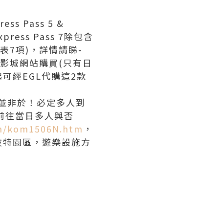
 Pass 5 &
press Pass 7除包含
代表7項)，詳情請睇-
影城網站購買(只有日
可經EGL代購這2款
你並非於！必定多人到
前往當日多人與否
om/kom1506N.htm
，
波特園區，遊樂設施方