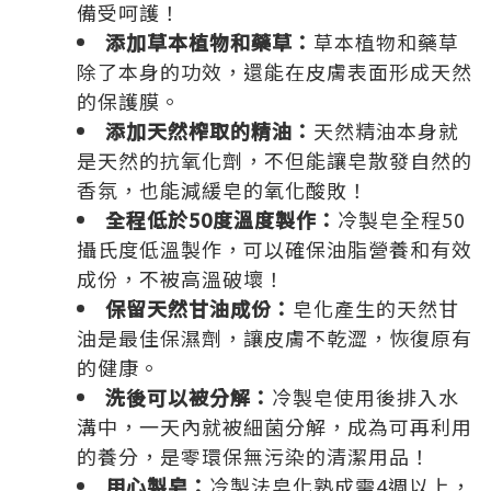
備受呵護！
添加草本植物和藥草：
草本植物和藥草
除了本身的功效，還能在皮膚表面形成天然
的保護膜。
添加天然榨取的精油：
天然精油本身就
是天然的抗氧化劑，不但能讓皂散發自然的
香氛，也能減緩皂的氧化酸敗！
全程低於50度溫度製作：
冷製皂全程50
攝氏度低溫製作，可以確保油脂營養和有效
成份，不被高溫破壞！
保留天然甘油成份：
皂化產生的天然甘
油是最佳保濕劑，讓皮膚不乾澀，恢復原有
的健康。
洗後可以被分解：
冷製皂使用後排入水
溝中，一天內就被細菌分解，成為可再利用
的養分，是零環保無污染的清潔用品！
用心製皂：
冷製法皂化熟成需4週以上，