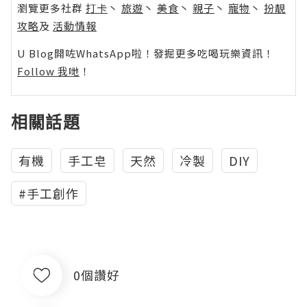
瀏覽更多社群
打卡
丶
旅遊
丶
美食
丶
親子
丶
寵物
丶
扮靚
攻略
及
活動情報
U Blog開咗WhatsApp啦！發掘更多吃喝玩樂資訊！
Follow 我哋
！
相關話題
有機
手工皂
天然
冷製
DIY
#手工創作
0個讚好