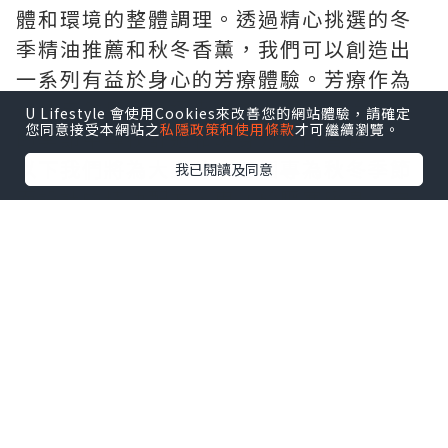
體和環境的整體調理。透過精心挑選的冬
季精油推薦和秋冬香薰，我們可以創造出
一系列有益於身心的芳療體驗。芳療作為
一種自然療法，逐漸成為人們在寒冷乾燥
U Lifestyle 會使用Cookies來改善您的網站體驗，請確定
您同意接受本網站之
私隱政策和使用條款
才可繼續瀏覽。
的季節中尋找舒適和暖身方法的首選。
以下我們將為大家分享五個專為秋冬季節
我已閱讀及同意
而設計的精油配方，專注於驅寒暖身、安
神助眠、以及空氣淨化與保護等方面。從
按摩油、浸泡浴、到室內薰香擴散，每種
配方都旨在提升您的秋冬生活品質，幫助
改善血液循環，同時確保您的皮膚得到最
佳保養。透過這些適合秋冬季節使用的精
油，和簡易的芳療技巧，您也可以有效地
抵抗低溫，享受一個溫馨而又充滿大自然
香氣的秋冬季節。