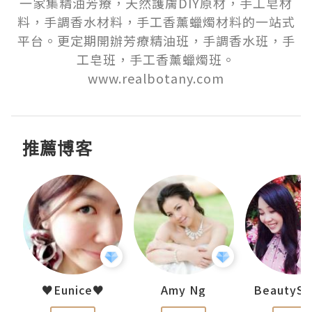
一家集精油芳療，天然護膚DIY原材，手工皂材
料，手調香水材料，手工香薰蠟燭材料的一站式
平台。更定期開辦芳療精油班，手調香水班，手
工皂班，手工香薰蠟燭班。
www.realbotany.com
推薦博客
h 夏沫
♥Eunice♥
Amy Ng