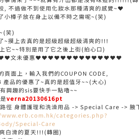
較, 不過做不到使用化妝水那種清爽的感覺~❤
了小樽子放在身上以備不時之需呢~(笑)
(笑)
~摸上去真的是超級超級超級清爽的!!!
上它~~特別是用了它之後上街(拍心口)
❤❤文未優惠❤❤❤❤❤❤❤❤❤❤❤❤❤❤
頁面上，輸入我們的COUPON CODE,
B 產品的優惠了~真的是超值牙~~(大心)
3~有興趣的sis要快手一點嚕~~
E是
verna20130616pt
ts 路徑 身體護理和洗澡用品 -> Special Care 
//www.erb.com.hk/categories.php?
ody/Special-Care
白滑的夏天!!!(轉圈)