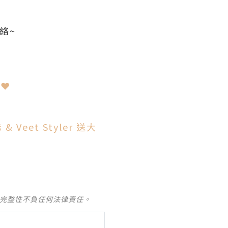
聯絡~
捉❤
eet Styler 送大
及完整性不負任何法律責任。