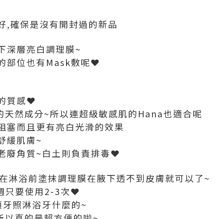
好,確保是沒有開封過的新品
下深層亮白調理膜~
部位也有Mask敷呢❤
的質感❤
的天然成分~所以連超級敏感肌的Hana也適合呢
阻塞而且更有亮白光滑的效果
舒緩肌膚~
老廢角質~白土則負責排毒❤
~在淋浴前塗抹調理膜在腋下透不到皮膚就可以了~
週只要使用2-3次❤
頭牙照淋浴牙什麼的~
所以真的是超方便的啦~