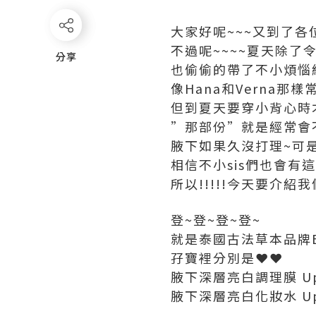
大家好呢~~~又到了各
不過呢~~~~夏天除了
分享
分享
也偷偷的帶了不小煩惱給
像Hana和Verna那
但到夏天要穿小背心時才會
”那部份”就是經常會
腋下如果久沒打理~可
相信不小sis們也會有這
所以!!!!!今天要介
登~登~登~登~
就是泰國古法草本品牌E
孖寶裡分別是❤❤
腋下深層亮白調理膜 Up in 
腋下深層亮白化妝水 Up in 