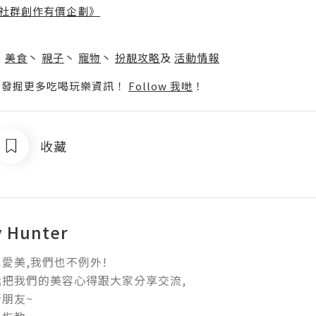
社群創作有價企劃》
】
丶
美食
丶
親子
丶
寵物
丶
扮靚攻略
及
活動情報
p啦！發掘更多吃喝玩樂資訊！
Follow 我哋
！
收藏
y Hunter
愛美,我們也不例外!

把我們的美容心得跟大家分享交流,

朋友~
