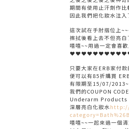
期間有使用止汗劑作比
因此我們把化妝水注入
這次試在手肘摺位上~~~
擦拭後看上去不但亮白了
嘻嘻~~用過一定會喜歡
❤❤❤❤❤❤❤❤❤❤
只要大家在ERB家付款的
便可以有85折購買 ER
有限期至15/07/201
我們的COUPON COD
Underarm Produc
深層亮白化妝水
http:
category=Bath%26B
嘻嘻~~一起來過一個清爽