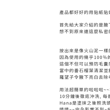
產品都好好的用貼紙貼
首先給大家介紹的是腋
想不到原來連這麼私密的
按出來是像火山泥一樣
因為使用的幾乎100％
這個不但可以預防毛囊
當中的番石榴葉清潔並
羅望子令腋下亮白去除
用法超簡單的啦啦啦~
10分鐘後徹底沖洗, 每
Hana是塗抹之後照洗
嘻嘻~~完全影響不到~