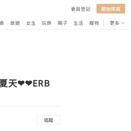
會員登記
開始撰寫
食
旅遊
女生
玩樂
親子
生活
寵物
行山
更多
打卡
夏天❤❤ERB
追蹤