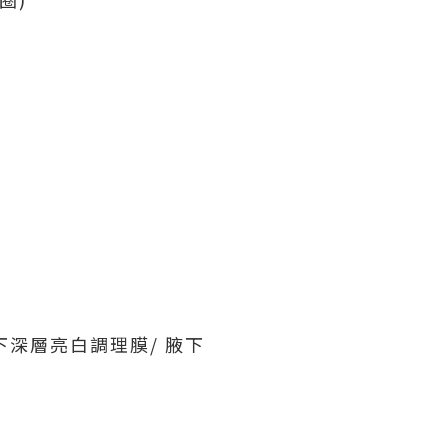
-> 腋下深層亮白調理膜/ 腋下