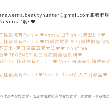
na.verna.beautyhunter@gmail.com跟我們
To Verna"啊~❤
擁有Part 4 ❤Veet夏日T-shirt造型DIY❤
輕鬆擁有Part 3 ❤自創微電影 & 街頭快拍逐個
來~夏日深層清潔大法❤❤Innisfree
❤REGENE牛乳白滑亮肌護理系列❤
可輕鬆擁有Part 2 ❤ Veet 白滑美肌體驗日誌 & V
擁有Part 1❤Veet X iTrial百人白滑教室❤
並不代表本站的立場。因此本站對所有博客的立場、真實性、準確性