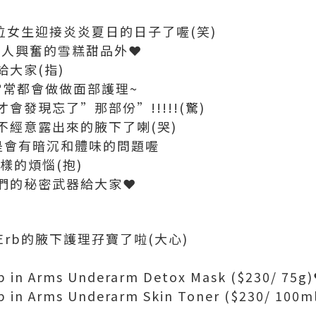
位女生迎接炎炎夏日的日子了喔(笑)
令人興奮的雪糕甜品外❤
大家(指)
樣常常都會做做面部護理~
發現忘了”那部份”!!!!!(驚)
不經意露出來的腋下了喇(哭)
是會有暗沉和體味的問題喔
樣的煩惱(抱)
紹我們的秘密武器給大家❤
rb的腋下護理孖寶了啦(大心)
Arms Underarm Detox Mask ($230/ 75g
Arms Underarm Skin Toner ($230/ 100