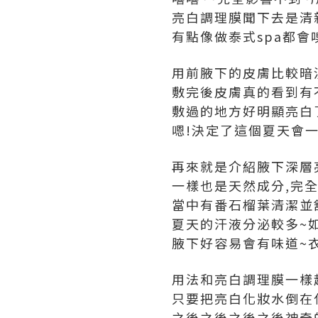
亮白調理膜聞下去是清
有點像做泰式spa都會
用前腋下的皮膚比較暗沉
敷完後皮膚真的看到有不同呢
敷過的地方好明顯亮白了
嗯!決定了這個夏天會一
再來就是介紹腋下深層
一樣也是天然成分,完全
當中有番石榴葉清潔並
夏天的汗液分泌較多~
腋下好容易會有味道~
用法和亮白調理膜一樣
只要把亮白化妝水倒在
之後之後之後之後神奇的事