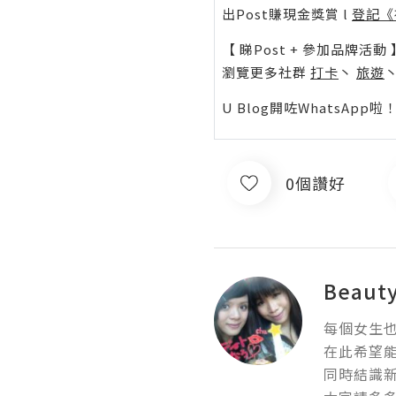
出Post賺現金獎賞 l
登記《
【 睇Post + 參加品牌活動 
瀏覽更多社群
打卡
丶
旅遊
U Blog開咗WhatsAp
0個讚好
Beaut
每個女生也
在此希望能
同時結識新