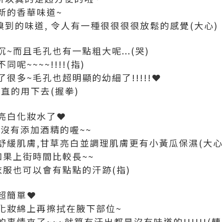
新的香華味道~
嗅到的味道, 令人有一種很很很很放鬆的感覺(大心)
~而且毛孔也有一點粗大呢...(哭)
~~~~!!!!(指)
很多~毛孔也超明顯的幼細了!!!!!❤
直的用下去(握拳)
亮白化妝水了❤
沒有添加酒精的喔~~
舒緩肌膚,甘草亮白並調理肌膚更有小黃瓜保濕(大心
如果上街時間比較長~~
衣服也可以會有點點的汗跡(指)
超簡單❤
化妝綿上再擦拭在腋下部位~
情來了~~~就算有汗出都是沒有味道的!!!!!!(轉