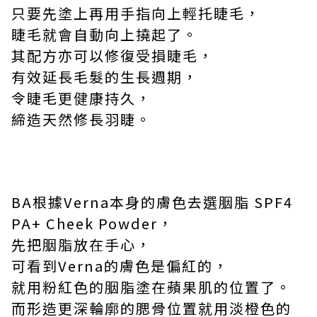
只要先塗上再用手指向上輕托睫毛，
睫毛就會自動向上撓起了。
其配方亦可以修復受損睫毛，
有效延長毛髮的生長週期，
令睫毛更健康持久，
締造天然修長羽睫。
BA
根據
Verna
本身的膚色去選胭脂
SPF4
PA+ Cheek Powder
，
先把胭脂放在手心，
可看到
Verna
的膚色是偏紅的，
就用粉紅色的胭脂塗在蘋果肌的位置了。
而形造更深輪廓的腮骨位置就用淡橙色的