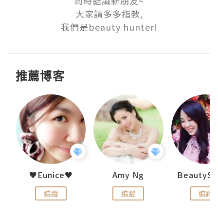
同時結識新朋友~

大家請多多指教,

我們是beauty hunter!
推薦博客
h 夏沫
♥Eunice♥
Amy Ng
追蹤
追蹤
追蹤