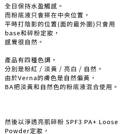
全日保持水盈觸感。
而粉底液只會搽在中央位置，
平時打陰影的位置
(
面的最外圍
)
只會用
base
和碎粉定妝，
感覺很自然。
產品有四種色調，
分別是粉紅
/
淡黃
/
亮白
/
自然。
由於
Verna
的膚色是自然偏黃，
BA
把淡黃和自然色的粉底液混合使用。
然後以淨透亮肌碎粉
SPF3 PA+ Loose
Powder
定妝，