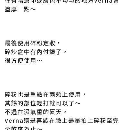
在有暗瘡印或膚色不均勻的地方
Verna
會
塗厚一點～
最後使用碎粉定妝，
碎炒盒中有內付鏡子，
很方便使用～
碎粉也是重點在兩頰上使用，
其餘的部位輕打就可以了～
不過在濕氣重的夏天，
Verna
還是喜歡在臉上盡量拍上碎粉至完
全乾爽為止～