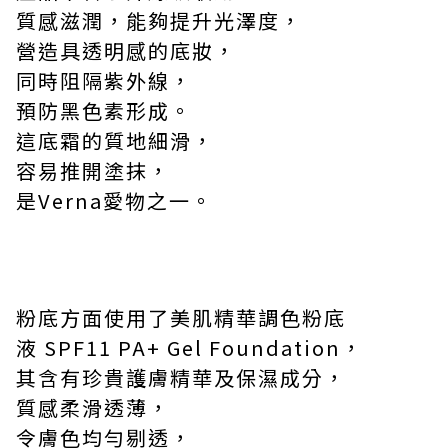
質感滋潤，能夠提升光澤度，
營造具透明感的底妝，
同時阻隔紫外線，
預防黑色素形成。
這底霜的質地細滑，
容易推開塗抹，
是
Verna
愛物之一。
粉底方面使用了美肌精華調色粉底
液
SPF11 PA+ Gel Foundation
，
其含有珍貴護膚精華及保濕成分，
質感柔滑透薄，
令膚色均勻剔透，