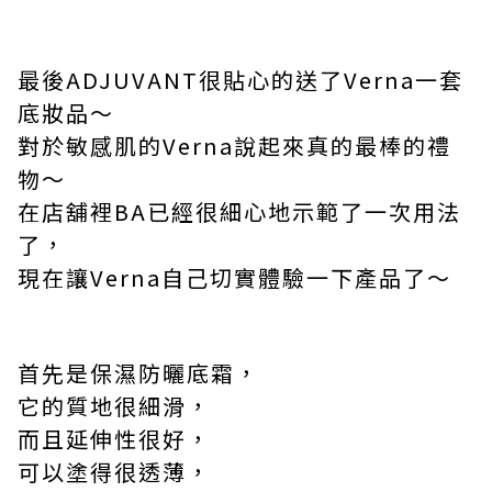
最後
ADJUVANT
很貼心的送了
Verna
一套
底妝品～
對於敏感肌的
Verna
說起來真的最棒的禮
物～
在店舖裡
BA
已經很細心地示範了一次用法
了，
現在讓
Verna
自己切實體驗一下產品了～
首先是保濕防曬底霜，
它的質地很細滑，
而且延伸性很好，
可以塗得很透薄，