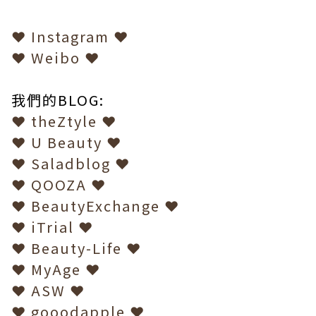
❤ Instagram ❤
❤
Weibo
❤
我們的
BLOG:
❤
theZtyle
❤
❤
U Beauty
❤
❤
Saladblog
❤
❤
QOOZA
❤
❤
BeautyExchange
❤
❤
iTrial
❤
❤
Beauty-Life
❤
❤
MyAge
❤
❤
ASW
❤
❤
gooodapple
❤