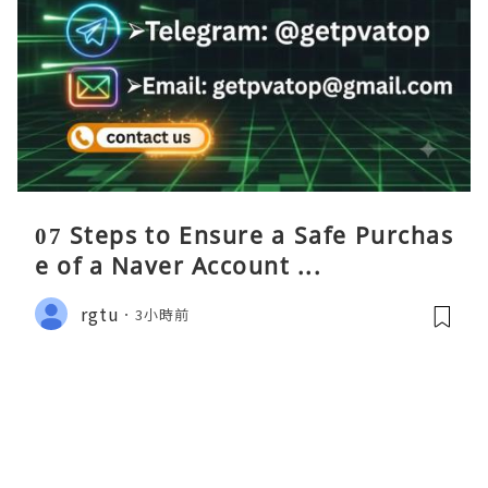
07 Steps to Ensure a Safe Purchas
e of a Naver Account ...
rgtu
3小時前