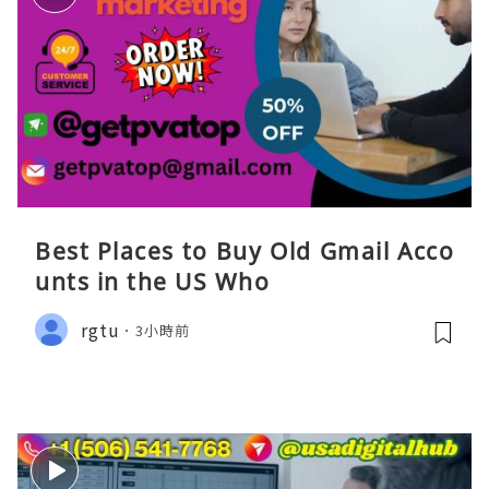
Best Places to Buy Old Gmail Acco
unts in the US Who
rgtu
3小時前