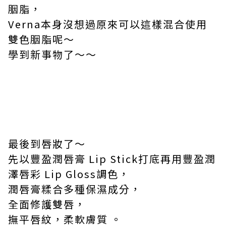
胭脂，
Verna
本身沒想過原來可以這樣混合使用
雙色胭脂呢～
學到新事物了～～
最後到唇妝了～
先以豐盈潤唇膏
Lip Stick
打底再用豐盈潤
澤唇彩
Lip Gloss
調色，
潤唇膏糅合多種保濕成分，
全面修護雙唇，
撫平唇紋，柔軟膚質 。