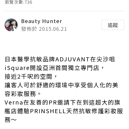
瀏覽次數:736
Beauty Hunter
追蹤
發佈於 2015.06.21
日本醫學抗敏品牌
ADJUVANT
在尖沙咀
iSquare
開設亞洲首間獨立專門店，
接近
2
千呎的空間，
讓客人可於舒適的環境中享受個人化的美
容彩妝服務。
Verna
在友善的
PR
邀請下在到這超大的旗
艦店體驗
PRINSHELL
天然抗敏修護彩妝服
務～