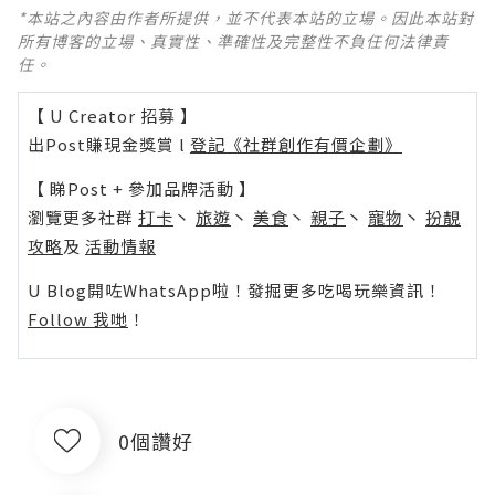
*本站之內容由作者所提供，並不代表本站的立場。因此本站對
所有博客的立場、真實性、準確性及完整性不負任何法律責
任。
【 U Creator 招募 】
出Post賺現金獎賞 l
登記《社群創作有價企劃》
【 睇Post + 參加品牌活動 】
瀏覽更多社群
打卡
丶
旅遊
丶
美食
丶
親子
丶
寵物
丶
扮靚
攻略
及
活動情報
U Blog開咗WhatsApp啦！發掘更多吃喝玩樂資訊！
Follow 我哋
！
0個讚好