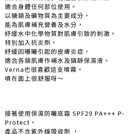
適合身體任何部位使用。
以糖類及礦物質為主要成分，
能為肌膚補充營養及水分，
紓緩水中化學物質對肌膚引致的刺激。
特別加入抗炎劑，
紓緩因曝曬引起的皮膚炎症，
適合各類肌膚作補水及鎮靜保濕液。
Verna
也很喜歡這支噴霧，
噴在面上很舒服呀～
接著使用保濕防曬底霜
SPF29 PA+++ P-
Protect
，
產品不含紫外線吸收劑 ，