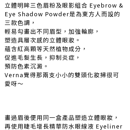
立體明眸三色眉粉及眼影組合
Eyebrow &
Eye Shadow Powder
是為東方人而設的
三款色調，
輕易勾畫出不同眉型，加強輪廓，
塑造具層次感的立體眼妝。
蘊含紅高顆等天然植物成分，
促進毛髮生長，抑制炎症，
預防色素沉澱。
Verna
覺得那兩支小小的雙頭化妝掃很可
愛呀～
畫過眉後便用同一盒產品塑造立體眼妝，
再使用睫毛增長精華防水眼線液
Eyeliner