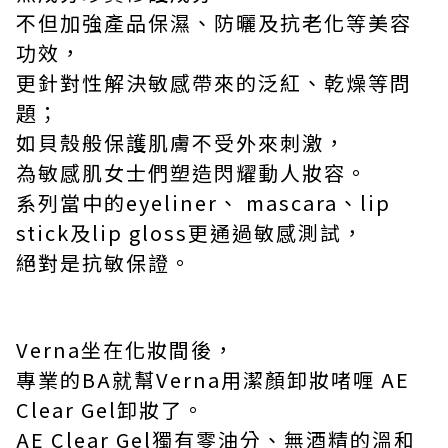
不但加強產品保濕、防曬及抗老化等美容
功效，
更針對性解決敏感帶來的泛紅、乾燥等問
題；
如貝殼般保護肌膚不受外來刺激，
為敏感肌女士們塑造閃耀動人妝容。
系列當中的
eyeliner
、
mascara
、
lip
stick
及
lip gloss
更通過敏感測試，
絕對是抗敏保證。
Verna
坐在化妝間後，
專業的
BA
就幫
Verna
用潔顏卸妝啫喱
AE
Clear Gel
卸妝了。
AE Clear Gel
獨有零油分、無酒精的溫和