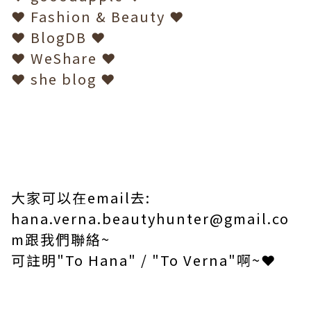
❤
Fashion & Beauty
❤
❤
BlogDB
❤
❤
WeShare
❤
❤
she blog
❤
大家可以在
email
去
:
hana.verna.beautyhunter@gmail.co
m
跟我們聯絡
~
可註明
"To Hana" / "To Verna"
啊
~
❤