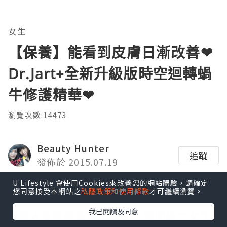
女生
【保養】能看到皮膚日漸改善❤
Dr.Jart+全新升級版時空迴轉蝸
牛修護精華❤
瀏覽次數:14473
Beauty Hunter
追蹤
發佈於 2015.07.19
U Lifestyle 會使用Cookies來改善您的網站體驗，請確定
您同意接受本網站之
私隱政策和使用條款
才可繼續瀏覽。
我已閱讀及同意
韓國人氣醫學品牌
Dr.Jart+
深明廣大女性