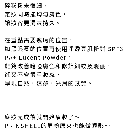
碎粉粉末很細，
定妝同時能均勻膚色，
讓妝容更清爽持久。
在重點需要遮瑕的位置，
如黑眼圈的位置再使用淨透亮肌粉餅
SPF3
PA+ Lucent Powder
，
能夠改善暗啞膚色和修飾細紋及瑕疵，
卻又不會很重妝感，
呈現自然、透薄、光滑的感覺。
底妝完成後就開始眉妝了～
PRINSHELL
的眉粉原來也能做眼影～