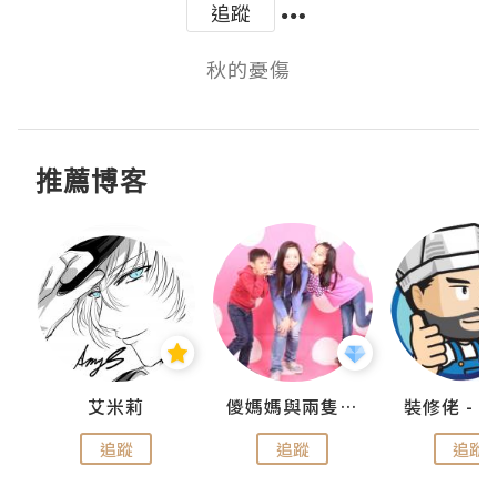
追蹤
秋的憂傷
推薦博客
點滴
艾米莉
儍媽媽與兩隻小魔怪之家
追蹤
追蹤
追蹤