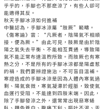
乎乎的，手腳也不那麽涼了，有些人卻可
能適得其反。
秋天手腳冰涼如何進補
中醫認為，手腳冰涼屬“肢厥”範疇。
《傷寒論》雲：“凡厥者，陰陽氣不相順
接，便為厥。”由此可見，肢厥是由於陰
陽之氣失去平衡、不能相互貫通，導致陽
氣不能正常布達溫煦所致。而肢厥也有寒
熱之分，不是所有的手腳冰涼都是陽虛惹
的禍，我們要辨證施治，不可盲目溫補。
寒證造成的手腳冰涼是因為人體內寒氣過
剩、陽氣衰微，寒氣凝滯於經脈，致使氣
血運行受阻，不能達到四肢末端。因此，
除了手腳發涼之外，還常常出現惡寒蜷
臥、麵色蒼白、腹痛下利、嘔吐不渴、舌