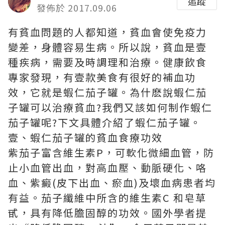
追蹤
發佈於 2017.09.06
有貧血問題的人都知道，貧血會使免疫力
變差，身體容易生病。所以說，貧血是壹
種疾病，需要及時調理和治療。健康飲食
專家發現，有壹款美食有很好的補血功
效，它就是蝦仁茄子罐。為什麽說蝦仁茄
子罐可以治療貧血?我們又該如何制作蝦仁
茄子罐呢?下文具體介紹了蝦仁茄子罐。
壹、蝦仁茄子罐的貧血食療功效
紫茄子富含維生素P，可軟化微細血管，防
止小血管出血，對高血壓、動脈硬化、咯
血、紫癜(皮下出血、瘀血)及壞血病患者均
有益。茄子纖維中所含的維生素C 和皂草
甙，具有降低膽固醇的功效。國外學者提