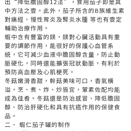
出“降低膽固醇12法”，食用茄子即是其
中方法之壹。此外，茄子所含的B族維生素
對痛經、慢性胃炎及腎炎水腫 等也有壹定
輔助治療作用。
蝦中含有豐富的鎂，鎂對心臟活動具有重
要的調節作用，能很好的保護心血管系
統，它可減少血液中膽固醇含量，防止動
脈硬化，同時還能擴張冠狀動脈，有利於
預防高血壓及心肌梗死。
冬菇嫩滑香甜，幹菇美味可口，香氣橫
溢，烹、煮、炸、炒皆宜，葷素佐配均能
成為佳肴。冬菇還是防治感冒、降低膽固
醇、防治肝硬化和具有抗癌作用的保健食
品。
二、 蝦仁茄子罐的制作