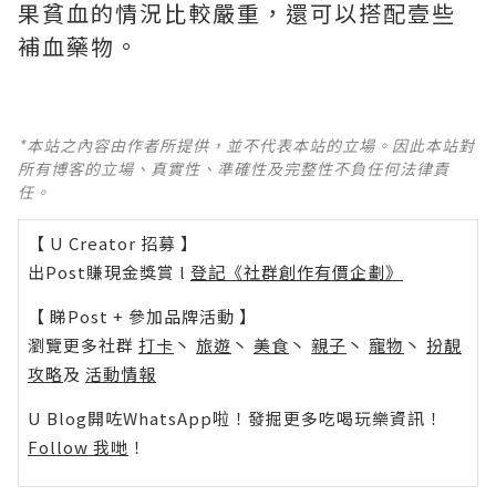
果貧血的情況比較嚴重，還可以搭配壹些
補血藥物。
*本站之內容由作者所提供，並不代表本站的立場。因此本站對
所有博客的立場、真實性、準確性及完整性不負任何法律責
任。
【 U Creator 招募 】
出Post賺現金獎賞 l
登記《社群創作有價企劃》
【 睇Post + 參加品牌活動 】
瀏覽更多社群
打卡
丶
旅遊
丶
美食
丶
親子
丶
寵物
丶
扮靚
攻略
及
活動情報
U Blog開咗WhatsApp啦！發掘更多吃喝玩樂資訊！
Follow 我哋
！