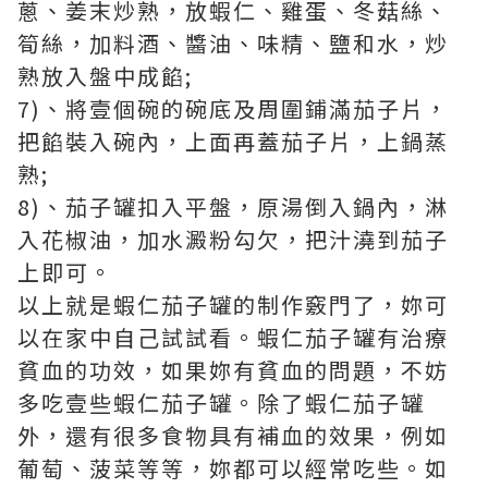
蔥、姜末炒熟，放蝦仁、雞蛋、冬菇絲、
筍絲，加料酒、醬油、味精、鹽和水，炒
熟放入盤中成餡;
7)、將壹個碗的碗底及周圍鋪滿茄子片，
把餡裝入碗內，上面再蓋茄子片，上鍋蒸
熟;
8)、茄子罐扣入平盤，原湯倒入鍋內，淋
入花椒油，加水澱粉勾欠，把汁澆到茄子
上即可。
以上就是蝦仁茄子罐的制作竅門了，妳可
以在家中自己試試看。蝦仁茄子罐有治療
貧血的功效，如果妳有貧血的問題，不妨
多吃壹些蝦仁茄子罐。除了蝦仁茄子罐
外，還有很多食物具有補血的效果，例如
葡萄、菠菜等等，妳都可以經常吃些。如