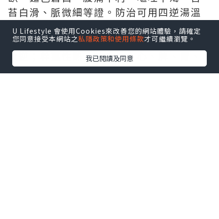
苔白滑、脈微細等證。防治可用四逆湯溫
中散寒。方中生附子是大熱之品，其性走
U Lifestyle 會使用Cookies來改善您的網站體驗，請確定
您同意接受本網站之
私隱政策和使用條款
才可繼續瀏覽。
而不守，能通行十二經，溫壯元陽，回陽
救逆；幹薑性熱、味辛，入心、脾、胃、
我已閱讀及同意
肺經，其性守而不走，溫中散寒，助陽通
脈；炙甘草既可以益氣補中，治虛寒之
本，也能緩和幹薑、附子峻烈的藥性，調
和諸藥。
熱厥，即因為邪熱深伏於身體、閉阻陽
氣，導致陽氣不能外達四肢而導致的手足
逆冷。除了手足冰冷，還常常會感到喜冷
飲而惡熱，伴煩渴口幹、小便黃赤，舌質
紅，苔黃燥，脈洪大有力。通常發熱在
前，手足厥冷在後；厥為標，熱為本，也
就是真熱在裏，隔寒於外的真熱假寒證。