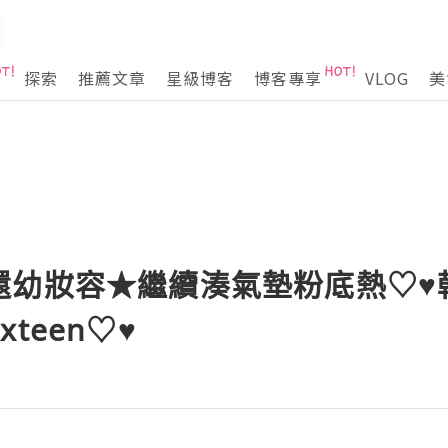
探索
推薦文章
星級博客
博客專享
VLOG
美
還幼妝容★繼續湊氣墊粉底熱♡♥
ixteen♡♥