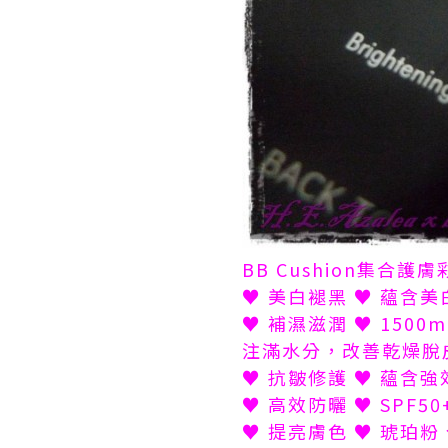
BB Cushion集合護膚
♥ 美白褪黑 ♥ 蘊
♥ 補濕滋潤 ♥ 15
注滿水分，改善乾燥脫
♥ 抗皺修護 ♥ 蘊
♥ 高效防曬 ♥ SPF
♥ 提亮膚色 ♥ 琥