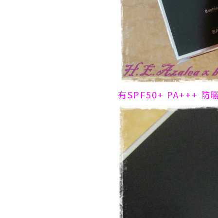
有SPF50+ PA++