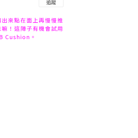
追蹤
擠出來點在面上再慢慢推
來嘛！這陣子有機會試用
Cushion。