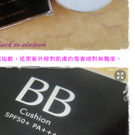
+ 防曬指數，抵禦紫外線對肌膚的傷害絕對無難度。