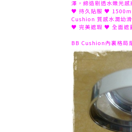
澤，締造剔透水嫩光感
♥ 持久貼服 ♥ 15
Cushion 質感水
♥ 完美遮瑕 ♥ 全面
BB Cushion內裏格