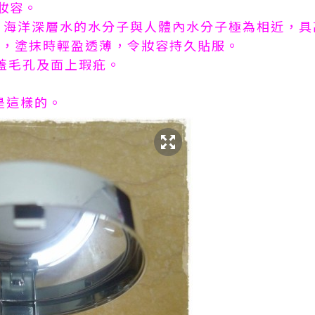
妝容。
00m 海洋深層水的水分子與人體內水分子極為相近，具
潤幼滑，塗抹時輕盈透薄，令妝容持久貼服。
遮蓋毛孔及面上瑕疪。
局是這樣的。