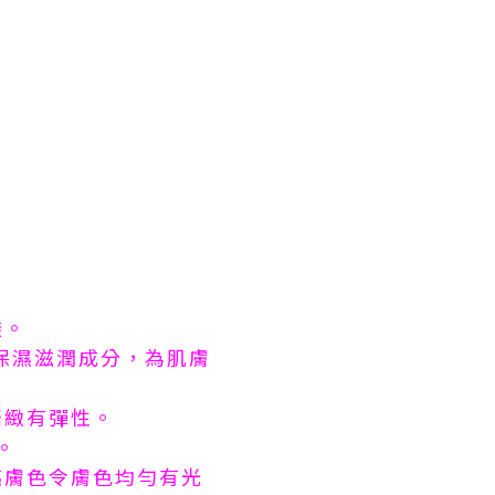
透。
等保濕滋潤成分，為肌膚
緊緻有彈性。
。
亮膚色令膚色均勻有光