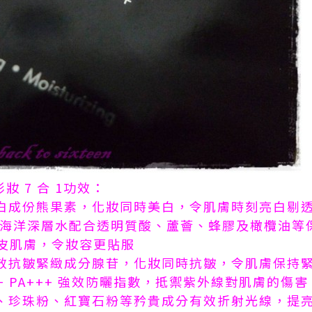
彩妝 7 合 1功效：
含美白成份熊果素，化妝同時美白，令肌膚時刻亮白剔
00m海洋深層水配合透明質酸、蘆薈、蜂膠及橄欖油
皮肌膚，令妝容更貼服
含強效抗皺緊緻成分腺苷，化妝同時抗皺，令肌膚保持
50+ PA+++ 強效防曬指數，抵禦紫外線對肌膚的傷害
珀粉、珍珠粉、紅寶石粉等矜貴成分有效折射光線，提