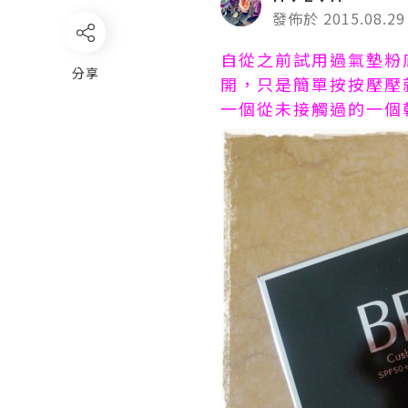
發佈於 2015.08.29
自從之前試用過氣墊粉
分享
開，只是簡單按按壓壓
一個從未接觸過的一個韓國品