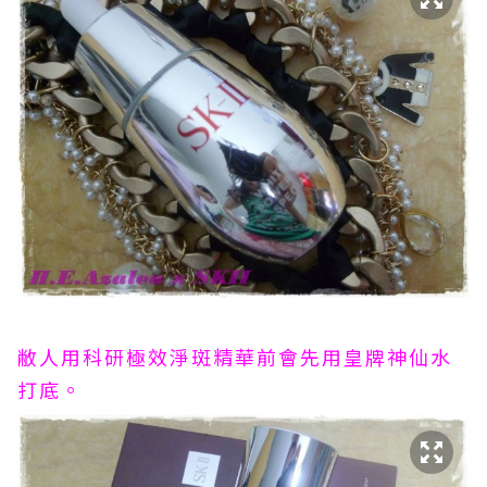
敝人用科研極效淨斑精華前會先用皇牌神仙水
打底。