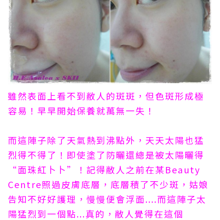
雖然表面上看不到敝人的斑斑，但色斑形成極
容易！早早開始保養就萬無一失！
而這陣子除了天氣熱到沸點外，天天太陽也猛
烈得不得了！即使塗了防曬還總是被太陽曬得
“面珠紅卜卜”！記得敝人之前在某Beauty
Centre照過皮膚底層，底層積了不少斑，姑娘
告知不好好護理，慢慢便會浮面....而這陣子太
陽猛烈到一個點...真的，敝人覺得在這個