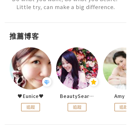
Little try, can make a big difference.
推薦博客
h 夏沫
♥Eunice♥
BeautySearch
Amy N
追蹤
追蹤
追蹤