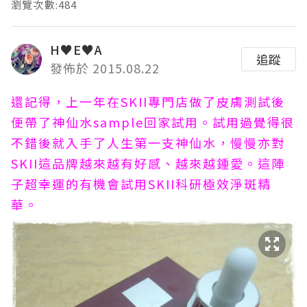
瀏覽次數:484
H♥E♥A
追蹤
發佈於 2015.08.22
還記得，上一年在SKII專門店做了皮膚測試後
便帶了神仙水sample回家試用。試用過覺得很
不錯後就入手了人生第一支神仙水，慢慢亦對
SKII這品牌越來越有好感、越來越鍾愛。這陣
子超幸運的有機會試用SKII科研極效淨斑精
華。