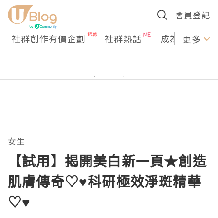
會員登記
社群創作有價企劃
社群熱話
成為U Creato
更多
女生
【試用】揭開美白新一頁★創造
肌膚傳奇♡♥科研極效淨斑精華
♡♥