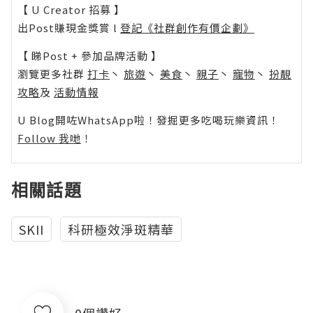
【 U Creator 招募 】
出Post賺現金獎賞 l
登記《社群創作有價企劃》
【 睇Post + 參加品牌活動 】
瀏覽更多社群
打卡
丶
旅遊
丶
美食
丶
親子
丶
寵物
丶
扮靚
攻略
及
活動情報
U Blog開咗WhatsApp啦！發掘更多吃喝玩樂資訊！
Follow 我哋
！
相關話題
SKII
科研極效淨斑精華
0個讚好