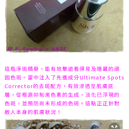
這瓶淨斑精華，能有效擊退看得見及隱藏的頑
固色斑。當中注入了先進成分Ultimate Spots
Corrector的去斑配方，有效滲透至肌膚底
層，從根源抑制黑色素的生成，淡化已浮現的
色斑，並預防尚未形成的色斑。這點正正針對
敝人本身的肌膚狀況！