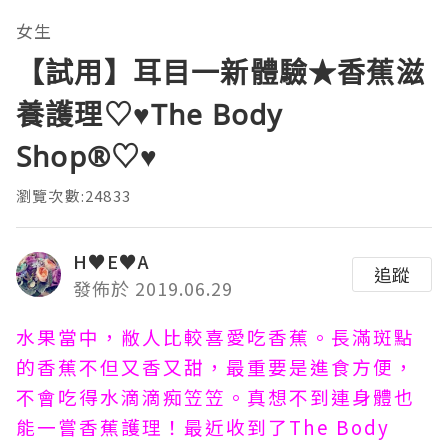
女生
【試用】耳目一新體驗★香蕉滋
養護理♡♥The Body
Shop®♡♥
瀏覽次數:24833
H♥E♥A
追蹤
發佈於 2019.06.29
水果當中，敝人比較喜愛吃香蕉。長滿斑點
的香蕉不但又香又甜，最重要是進食方便，
不會吃得水滴滴痴笠笠。真想不到連身體也
能一嘗香蕉護理！最近收到了The Body