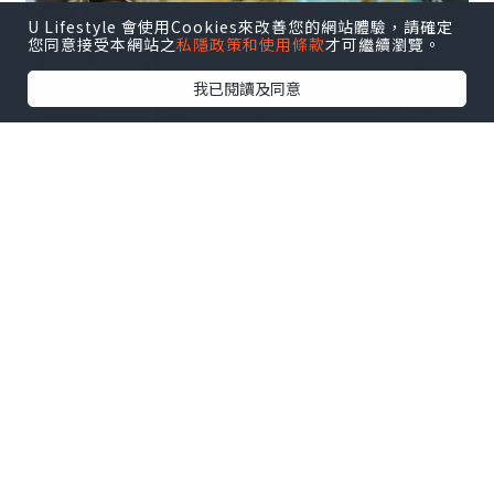
U Lifestyle 會使用Cookies來改善您的網站體驗，請確定
您同意接受本網站之
私隱政策和使用條款
才可繼續瀏覽。
我已閱讀及同意
當中包括了香蕉滋養洗髮露($69/250ml)、香蕉
滋養護髮素($69/250ml)以及限量版香蕉沐浴露
($69/250ml)、限量版香蕉身體磨砂
($199/250ml)與限量版香蕉身體補濕乳酪
($119/200ml)。
The Body Shop®這次為日漸炎熱的天氣注
入點點清新，採用天然成份為大家提供清爽
的滋潤體驗。香蕉護髮及期間限定身體護理