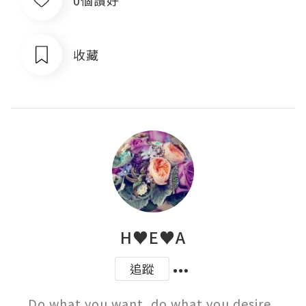
收藏
H♥E♥A
追蹤
Do what you want, do what you desire. 