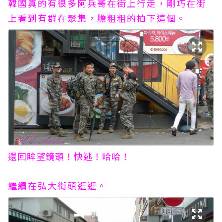
韓國真的有很多阿兵哥在街上行走，剛巧在街
上看到有群在聚集，膽粗粗的拍下這個。
還回眸望鏡頭！快逃！哈哈！
繼續在弘大街頭逛逛。