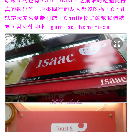
原來新村也有Isaac toast。之前來時吃過覺得
真的很好吃，原來同行的友人都沒吃過，Onni
就帶大家來到新村店。Onni還極好的幫我們結
帳，감사합니다！gam- sa- ham-ni-da