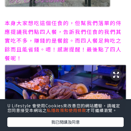
本身大家想吃這個任食的，但幫我們落單的侍
應提議我們點四人餐，告訴我們任食的我們其
實吃不多，賺錢的是餐館。而四人餐足夠吃之
餘而且能省錢。嗯！感謝提醒！最後點了四人
餐呢！
U Lifestyle 會使用Cookies來改善您的網站體驗，請確定
您同意接受本網站之
私隱政策和使用條款
才可繼續瀏覽。
我已閱讀及同意