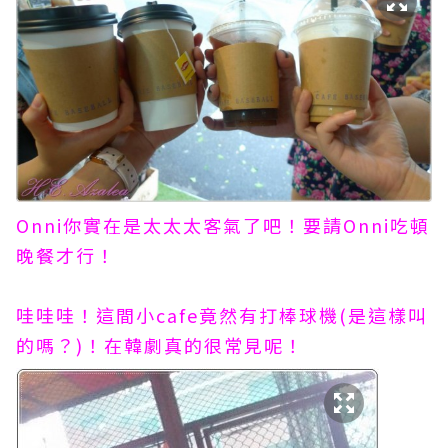
Onni你實在是太太太客氣了吧！要請Onni吃頓
晚餐才行！
哇哇哇！這間小cafe竟然有打棒球機(是這樣叫
的嗎？)！在韓劇真的很常見呢！