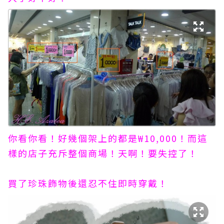
你看你看！好幾個架上的都是₩10,000！而這
樣的店子充斥整個商場！天啊！要失控了！
買了珍珠飾物後還忍不住即時穿戴！