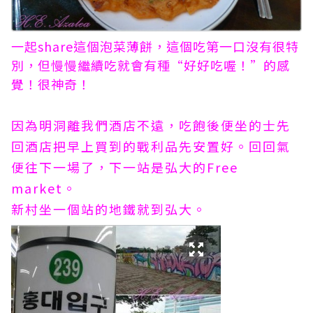
一起share這個泡菜薄餅，這個吃第一口沒有很特
別，但慢慢繼續吃就會有種“好好吃喔！”的感
覺！很神奇！
因為明洞離我們酒店不遠，吃飽後便坐的士先
回酒店把早上買到的戰利品先安置好。回回氣
便往下一場了，下一站是弘大的Free
market。
新村坐一個站的地鐵就到弘大。