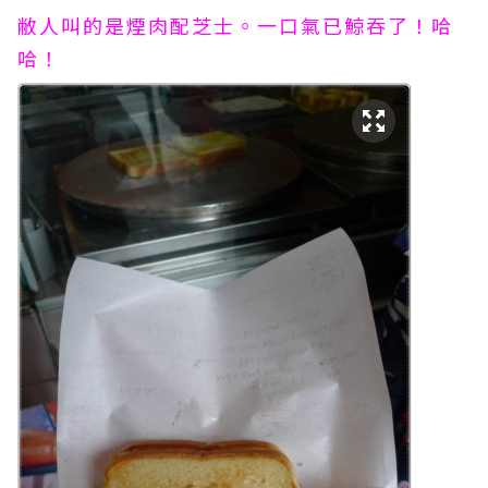
敝人叫的是煙肉配芝士。一口氣已鯨吞了！哈
哈！