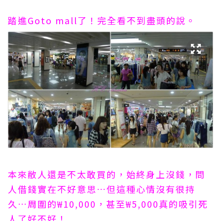
踏進Goto mall了！完全看不到盡頭的說。
本來敝人還是不太敢買的，始終身上沒錢，問
人借錢實在不好意思…但這種心情沒有很持
久…周圍的₩10,000，甚至₩5,000真的吸引死
人了好不好！