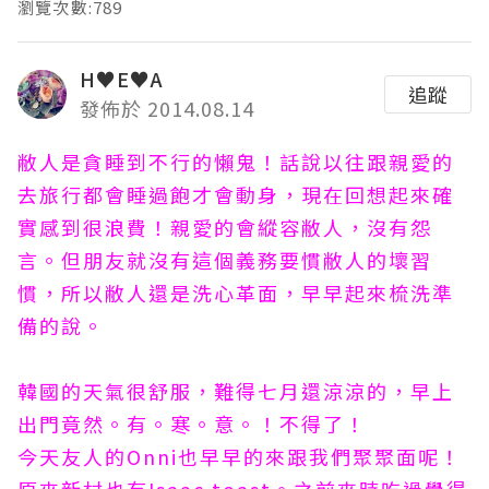
瀏覽次數:789
H♥E♥A
追蹤
發佈於 2014.08.14
敝人是貪睡到不行的懶鬼！話說以往跟親愛的
去旅行都會睡過飽才會動身，現在回想起來確
實感到很浪費！親愛的會縱容敝人，沒有怨
言。但朋友就沒有這個義務要慣敝人的壞習
慣，所以敝人還是洗心革面，早早起來梳洗準
備的說。
韓國的天氣很舒服，難得七月還涼涼的，早上
出門竟然。有。寒。意。！不得了！
今天友人的Onni也早早的來跟我們聚聚面呢！