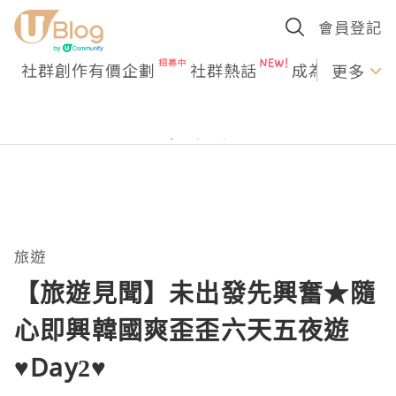
會員登記
社群創作有價企劃
社群熱話
成為U Creato
更多
旅遊
【旅遊見聞】未出發先興奮★隨
心即興韓國爽歪歪六天五夜遊
♥Day2♥