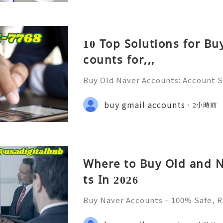
10 Top Solutions for Bu
counts for,,,
Buy Old Naver Accounts: Account S
on & Responsible Management (Com
💲💫🌐✨💎Fast & Reliable 24/7 Cus
buy gmail accounts
2小時前
✨💎WhatsApp :+1 (506) 541-7768 💫
Where to Buy Old and 
ts In 2026
Buy Naver Accounts – 100% Safe, R
💫🌐✨💎Fast & Reliable 24/7 Custo
💎WhatsApp :+1 (506) 541-7768 💫