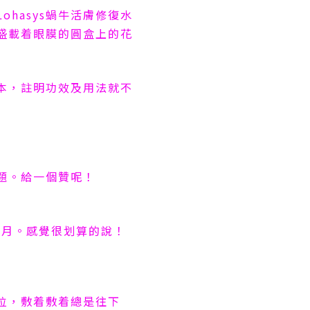
Lohasys
蝸牛活膚修復水
盛載着眼膜的圓盒上的花
本，註明功效及用法就不
題。給一個贊呢！
個月。感覺很划算的說！
位，敷着敷着總是往下