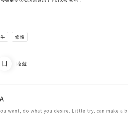
蝸牛
修護
收藏
A
ou want, do what you desire. Little try, can make a bi