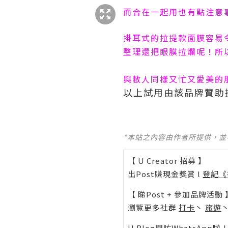
而合在一起用也有點注意
掛耳式的拉提款面膜容易
收藏
整理還把眼膜拉爛呢！所
與敝人同樣又忙又愛美的
以上試用由該品牌贊助
分享
*本站之內容由作者所提供，
【 U Creator 招募 】
出Post賺現金獎賞 l
登記《
【 睇Post + 參加品牌活動 
瀏覽更多社群
打卡
丶
旅遊
U Blog開咗WhatsAp