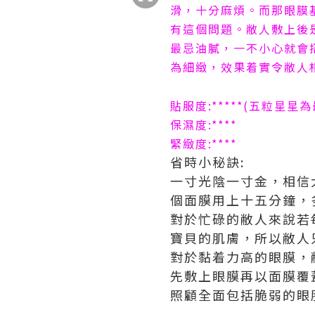
滑，十分麻煩。而那眼膜
有這個問題。敝人敷上後
最忌油膩，一不小心就會
為細緻，效果着實令敝人
貼服度
:*****(
五粒星星為
保濕度
:****
緊緻度
:****
省時小秘訣
:
一寸光陰一寸金，相信
個面膜用上十五分鐘，
對於忙碌的敝人來說若
寶貝的肌膚，所以敝人
對於黏着力高的眼膜，
先敷上眼膜再以面膜覆
照顧全面包括脆弱的眼
0