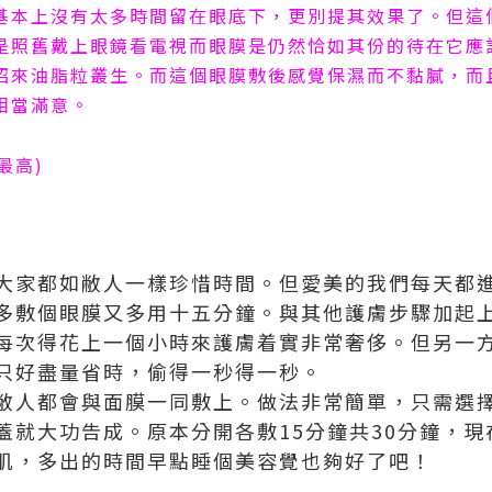
基本上沒有太多時間留在眼底下，更別提其效果了。但這
是照舊戴上眼鏡看電視而眼膜是仍然恰如其份的待在它應
招來油脂粒叢生。而這個眼膜敷後感覺保濕而不黏膩，而
相當滿意。
最高
)
大家都如敝人一樣珍惜時間。但愛美的我們每天都
多敷個眼膜又多用十五分鐘。與其他護膚步驟加起
每次得花上一個小時來護膚着實非常奢侈。但另一
只好盡量省時，偷得一秒得一秒。
敝人都會與面膜一同敷上。做法非常簡單，只需選
蓋就大功告成。原本分開各敷
15
分鐘共
30
分鐘，現
肌，多出的時間早點睡個美容覺也夠好了吧！