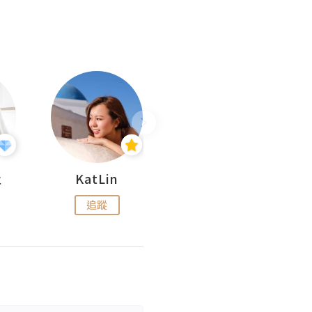
杜
KatLin
Missmiki 米奇小姐
追蹤
追蹤