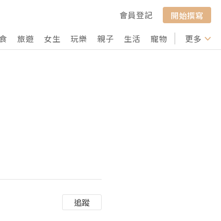
會員登記
開始撰寫
食
旅遊
女生
玩樂
親子
生活
寵物
行山
更多
打卡
追蹤