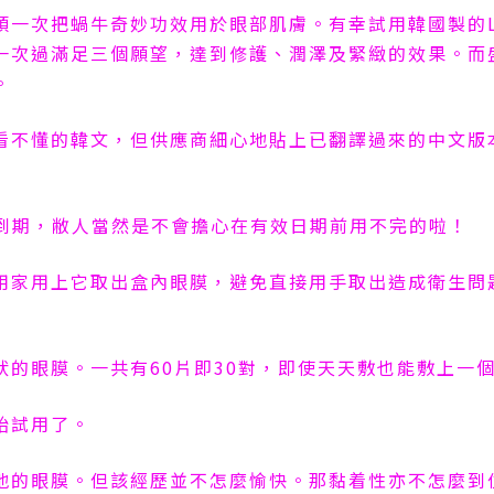
頭一次把蝸牛奇妙功效用於眼部肌膚。有幸試用韓國製的
一次過滿足三個願望，達到修護、潤澤及緊緻的效果。而
。
看不懂的韓文，但供應商細心地貼上已翻譯過來的中文版
到期，敝人當然是不會擔心在有效日期前用不完的啦！
用家用上它取出盒內眼膜，避免直接用手取出造成衛生問
狀的眼膜。一共有
60
片即
30
對，即使天天敷也能敷上一
始試用了。
地的眼膜。但該經歷並不怎麼愉快。那黏着性亦不怎麼到