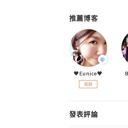
推薦博客
LoveCath 夏沫
♥Eunice♥
追蹤
追蹤
發表評論