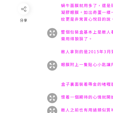
蝸牛面膜就用多了，還是
凝膠眼膜。如出奇蛋一樣
紋更是非常賞心悅目的說
分享
整個包裝盒基本上是敝人
需用得狼狽了。
敝人拿到的是
2015
年
3
月
眼膜附上一隻貼心小匙讓
盒子裏面裝着帶金的啫喱
懷着一個期待的心情就開
敝人之前也有用過類似質