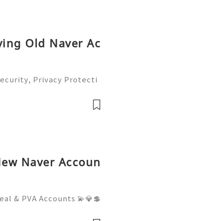
ying Old Naver Ac
ecurity, Privacy Protecti
plete Guide 2026) 💫💎
tomer Support 💫💎💲💫🌐
💎💲💫🌐✨💎Teleg
New Naver Accoun
eal & PVA Accounts 💫💎💲
mer Support 💫💎💲💫🌐✨
💲💫🌐✨💎Telegram: @usa