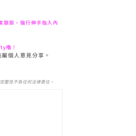
常狼狽，強行伸手指入內
uty
嚕！
純屬個人意見分享。
及完整性不負任何法律責任。