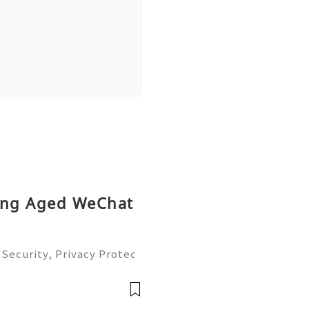
ying Aged WeChat
Security, Privacy Protec
omplete Guide 2026) 💫💎
tomer Support 💫💎💲💫🌐
💎💲💫🌐✨💎Tele