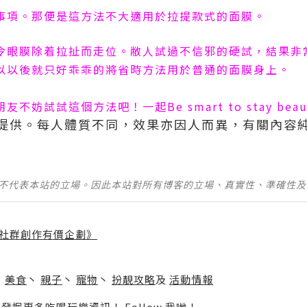
事項。那便是這方法不大適用於拉提款式的面膜。
令眼膜除着拉扯而走位。敝人試過不信邪的硬試，結果非
以以後就只好乖乖的將省時方法用於普通的面膜身上。
朋友不妨試試這個方法吧！一起
Be smart to stay bea
提供。每人體質不同，效果亦因人而異，有關內容
並不代表本站的立場。因此本站對所有博客的立場、真實性、準確性
社群創作有價企劃》
】
丶
美食
丶
親子
丶
寵物
丶
扮靚攻略
及
活動情報
p啦！發掘更多吃喝玩樂資訊！
Follow 我哋
！