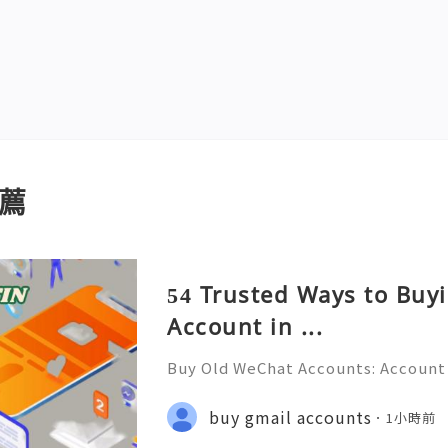
薦
54 Trusted Ways to Bu
Account in ...
Buy Old WeChat Accounts: Account 
tion & Responsible Management (C
💲💫🌐✨💎Fast & Reliable 24/7 Cus
buy gmail accounts
1小時前
✨💎WhatsApp :+1 (506) 541-7768 💫