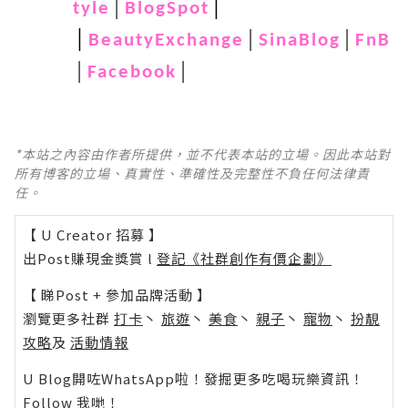
│
│
tyle
BlogSpot
│
│
│
BeautyExchange
SinaBlog
FnB
│
│
Facebook
*本站之內容由作者所提供，並不代表本站的立場。因此本站對
所有博客的立場、真實性、準確性及完整性不負任何法律責
任。
【 U Creator 招募 】
出Post賺現金獎賞 l
登記《社群創作有價企劃》
【 睇Post + 參加品牌活動 】
瀏覽更多社群
打卡
丶
旅遊
丶
美食
丶
親子
丶
寵物
丶
扮靚
攻略
及
活動情報
U Blog開咗WhatsApp啦！發掘更多吃喝玩樂資訊！
Follow 我哋
！