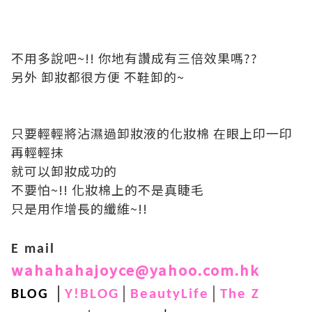
不用多說吧~!! 你地有讚成有三倍效果嗎??
另外 卸妝都很方便 不鞋卸的~
只要輕輕將沾濕過卸妝液的化妝棉 在眼上印一印
再輕輕抹
就可以卸妝成功的
不要怕~!! 化妝棉上的不是真睫毛
只是用作增長的纖維~!!
E mail
wahahahajoyce@yahoo.com.hk
│
│
│
Y!BLOG
BeautyLife
The Z
BLOG