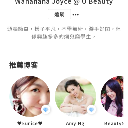
Wahahaha Joyce @ U Beauty
追蹤
頭腦簡單，樣子平凡，不學無術，游手好閑，但
推薦博客
h 夏沫
♥Eunice♥
Amy Ng