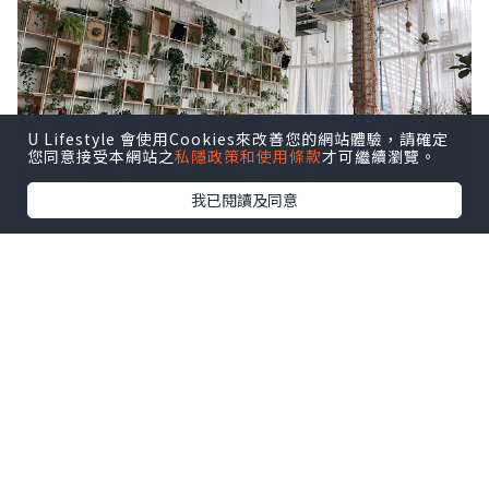
U Lifestyle 會使用Cookies來改善您的網站體驗，請確定
您同意接受本網站之
私隱政策和使用條款
才可繼續瀏覽。
我已閱讀及同意
餐廳環境好靚
好似坐左入花店咁
所以 星期日黎坐一個下晝RELAX下 都唔錯
野食 主要食泰菜 再加D甜點 窩夫 PANCAKE 水果
茶
所以 唔黎食LUNCH 食個下午茶都唔錯架
價錢方面都幾抵食
我地四個人
叫左一個意粉 金邊粉 炒飯 再加碟豬頸肉