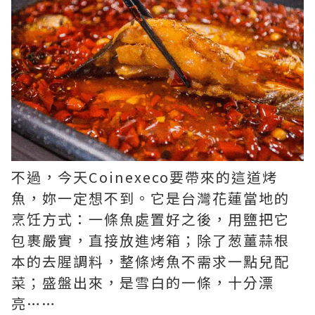
不過，今天Coinexeco要帶來的這道烤
魚，妳一定想不到。它是台灣花蓮當地的
烹饪方式：一條魚處置好之後，用鹽把它
包裹嚴實，直接放進烤箱；除了葱薑蒜根
本的去腥調料，整條烤魚不需求一點兒配
菜；盛盤出來，是雪白的一條，十分漂
亮……