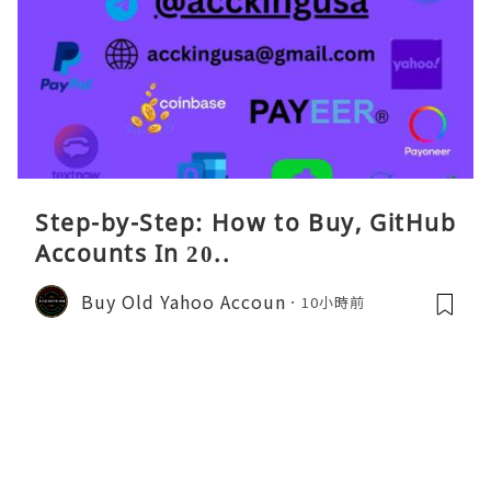
Step-by-Step: How to Buy, GitHub
Accounts In 20..
Buy Old Yahoo Accoun
10小時前