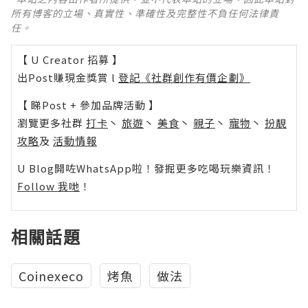
所有博客的立場、真實性、準確性及完整性不負任何法律責
任。
【 U Creator 招募 】
出Post賺現金獎賞 l
登記《社群創作有價企劃》
【 睇Post + 參加品牌活動 】
瀏覽更多社群
打卡
丶
旅遊
丶
美食
丶
親子
丶
寵物
丶
扮靚
攻略
及
活動情報
U Blog開咗WhatsApp啦！發掘更多吃喝玩樂資訊！
Follow 我哋
！
相關話題
Coinexeco
烤魚
做法