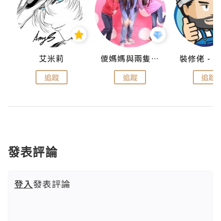
點滴
艾米莉
儍媽媽與兩隻小魔怪之家
追蹤
追蹤
追蹤
發表評論
登入
發表評論