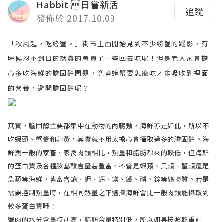
Habbit 日嘗新活
追蹤
發佈於 2017.10.09
「秋風起，吃螃蟹。」街市上面開始見到不少螃蟹的蹤影，有
時候忍不到口的話真的會買了一些回去吃呢！但是老人家會擔
心多吃海鮮的膽固醇問題，究竟螃蟹要怎麼吃才能吸收到裡面
的營養，避開膽固醇呢？
其實，膽固醇主要都集中在動物的內臟類，海鮮亦是如此，所以不
吃蝦頭、蟹膏和卵黃，其實就不用太擔心會攝取過多的膽固醇。海
鮮與一般的家畜、家禽肉類相比，熱量和脂肪都來的較低，但海鮮
的蛋白質及各種胺基酸含量甚豐富，不管是蝦類、貝類、蟹類還是
魚類等海鮮，皆富含鈉、鉀、鈣、鎂、鐵、磷、鋅等礦物質。若是
需要控制熱量時，在相同熱量之下選擇海鮮會比一般肉類能攝取到
較多蛋白質哦！
蟹肉的水分含量特別高，脂肪含量特別低，所以如果按照乾重計