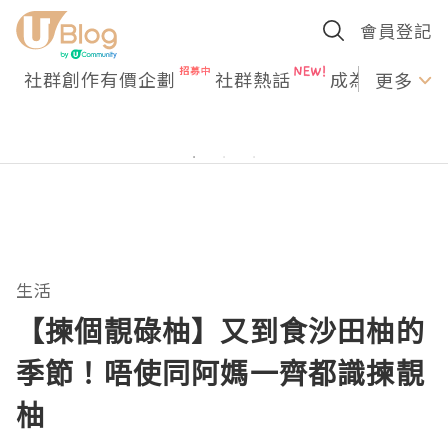
會員登記
社群創作有價企劃
社群熱話
成為U Creato
更多
生活
【揀個靚碌柚】又到食沙田柚的
季節！唔使同阿媽一齊都識揀靚
柚