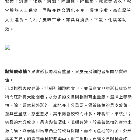
健胃、消食、化痰、解酒、降血糖、降血壓、減肥等功效，較
宜燥熱人士進食，同時亦適合消化不良、慢性咳嗽、高血壓等
人士進食。而柚子皮味甘辛，亦具有消食、下氣、化痰等功
效。
點揀靚碌柚？
果實形狀勻稱有重量、果皮光滑細緻者果肉品質較
佳。
可以挑選表皮光滑、毛細孔細緻的文旦，並留意文旦的形狀應為勻
稱而底部寬大開闊者；水分多的文旦則相對有重量感。選擇上等碌
柚，除了留意其外形外，產地亦十分重要。優質碌柚的果皮較薄，
並具重量感，愈重愈好，其果肉會較軟而汁多，味稍甜，果核少；
劣品的水分較少，果肉帶苦澀味，咀嚼有渣。於芸芸碌柚的產地來
源而論，以泰國和馬來西亞的較有保證，而不同產地的柚子，外形
亦各有異，如泰國金柚肥肥尖尖，似三角形；台灣文旦則柚身細