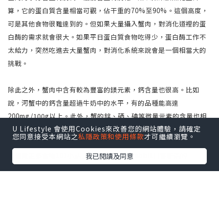
算，它的蛋白質含量相當可觀，佔干重的70%至90%。這個高度，
可是其他食物很難達到的。但如果大量攝入蟹肉，對消化道裡的蛋
白酶的需求就會很大。如果平日蛋白質食物吃得少，蛋白酶工作不
太給力，突然吃進去大量蟹肉，對消化系統來說會是一個相當大的
挑戰。
除此之外，蟹肉中含有較為豐富的鎂元素，鈣含量也很高。比如
說，河蟹中的鈣含量超過牛奶中的水平，有的品種能高達
200mg/100g以上。此外，蟹的鋅、硒、碘等微量元素的含量也相
U Lifestyle 會使用Cookies來改善您的網站體驗，請確定
當高，特別是硒元素，遠遠高於普通肉類的水平。
您同意接受本網站之
私隱政策和使用條款
才可繼續瀏覽。
——————————————————
我已閱讀及同意
想留意更多食物101小貼士，就記住like Habbit日嘗新活的
Facebook 專頁獲取更多資訊啦！
資料來源:
邵瑞琳—養生須知：螃蟹營養價值幾何？吃蟹3大注意事項
http://shipin.people.com.cn/BIG5/n/2013/0911/c85914-