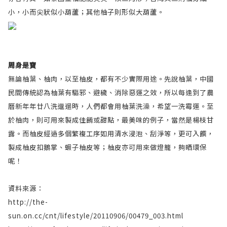
小，小而尖狀似小葫蘆；其他柚子則形似大葫蘆。
周身是寶
無論柚葉、柚肉，以至柚皮，都有不少實際用途。先說柚葉，中國
民間傳統認為柚葉有驅邪、避穢、消除惡運之效，所以每逢到了農
曆新年年廿八洗邋遢時，人們都會用柚葉洗澡，希望一洗霉運。至
於柚肉，則可用來製成佳餚或甜點，最美味的例子，當然是楊枝甘
露。而柚皮經過多個繁複工序如用清水浸泡、刮淨等，更可入饌，
製成柚皮扣鵝掌、蝦子柚皮等；柚皮亦可用來做燈籠，夠晒環保
呢！
資料來源：
http://the-
sun.on.cc/cnt/lifestyle/20110906/00479_003.html