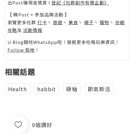
出Post賺現金獎賞 l
登記《社群創作有價企劃》
【 睇Post + 參加品牌活動 】
瀏覽更多社群
打卡
丶
旅遊
丶
美食
丶
親子
丶
寵物
丶
扮靚
攻略
及
活動情報
U Blog開咗WhatsApp啦！發掘更多吃喝玩樂資訊！
Follow 我哋
！
相關話題
Health
habbit
碌柚
節氣新活
0個讚好