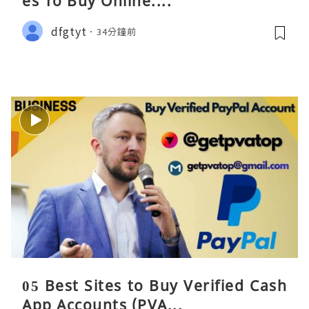
es To Buy Online....
dfgtyt
34分鐘前
05 Best Sites to Buy Verified Cash
App Accounts (PVA...