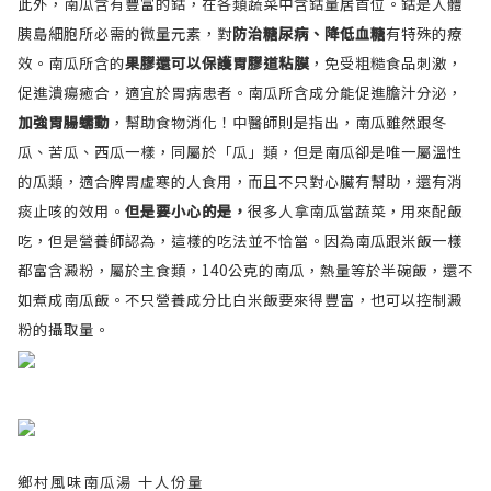
此外，南瓜含有豐富的鈷，在各類蔬菜中含鈷量居首位。鈷是人體
胰島細胞所必需的微量元素，對
防治糖尿病、降低血糖
有特殊的療
效。南瓜所含的
果膠還可以保護胃膠道粘膜
，免受粗糙食品刺激，
促進潰瘍癒合，適宜於胃病患者。南瓜所含成分能促進膽汁分泌，
加強胃腸蠕動
，幫助食物消化！
中醫師則是指出，南瓜雖然跟冬
瓜、苦瓜、西瓜一樣，同屬於「瓜」類，但是南瓜卻是唯一屬溫性
的瓜類，適合脾胃虛寒的人食用，而且不只對心臟有幫助，還有消
痰止咳的效用。
但是要小心的是，
很多人拿南瓜當蔬菜，用來配飯
吃，但是營養師認為，這樣的吃法並不恰當。因為南瓜跟米飯一樣
都富含澱粉，屬於主食類，140公克的南瓜，熱量等於半碗飯，還不
如煮成南瓜飯。不只營養成分比白米飯要來得豐富，也可以控制澱
粉的攝取量。
鄉村風味南瓜湯 十人份量