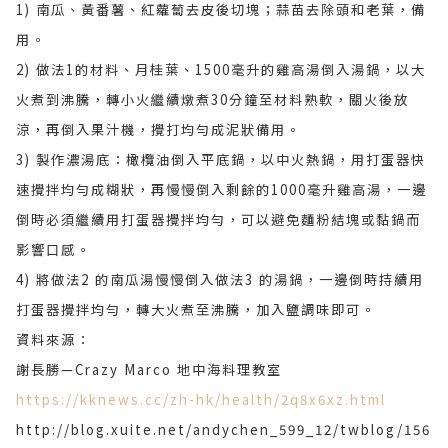
1) 南瓜、黃番薯、紅蘿蔔去皮後切塊；蒜苗去除頭和老葉，備
用。
2) 做法1的材料、月桂葉、1500毫升的雞高湯倒入湯鍋，以大
火煮到沸騰，轉小火繼續燉煮30分鐘至材料熟軟，關火後放
涼，再倒入果汁機，攪打均勻成泥狀備用。
3) 製作濃湯底：橄欖油倒入平底鍋，以中火熱鍋，用打蛋器快
速攪拌均勻成糊狀，再慢慢倒入剩餘的1000毫升雞高湯，一邊
倒時必須繼續用打蛋器攪拌均勻，可以避免麵粉結塊或黏鍋而
影響口感。
4) 將做法2 的南瓜湯慢慢倒入做法3 的湯鍋，一邊倒時持續用
打蛋器攪拌均勻，轉大火煮至沸騰，加入鹽調味即可。
資料來源：
謝長勝—Crazy Marco 地中海料理教室
https://kknews.cc/zh-hk/health/2q8x6xz.html
http://blog.xuite.net/andychen_599_12/twblog/156