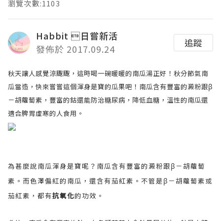
瀏覽次數:1103
Habbit 日嘗新活
追蹤
發佈於 2017.09.24
秋天讓人感覺涼颼颼，這時喝一碗暖暖的南瓜湯正好！秋分節氣南
瓜當造，快來嘗嘗這個渾身是寶的瓜果吧！南瓜含有豐富的澱粉跟β
－胡蘿蔔素，豐富的鈷還能防治糖尿病，降低血糖，溫性的南瓜還
適合脾胃虛寒的人食用。
為甚麼說南瓜渾身是寶呢？南瓜含有豐富的澱粉跟β－胡蘿蔔
素。而色澤偏紅的南瓜，還含有茄紅素。不管是β－胡蘿蔔素或
茄紅素，都有
抗氧化
的功效。