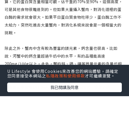
算，它的蛋白質含量相當可觀，佔干重的70%至90%。這個高度，
可是其他食物很難達到的。但如果大量攝入蟹肉，對消化道裡的蛋
白酶的需求就會很大。如果平日蛋白質食物吃得少，蛋白酶工作不
太給力，突然吃進去大量蟹肉，對消化系統來說會是一個相當大的
挑戰。
除此之外，蟹肉中含有較為豐富的鎂元素，鈣含量也很高。比如
說，河蟹中的鈣含量超過牛奶中的水平，有的品種能高達
200mg/100g以上。此外，蟹的鋅、硒、碘等微量元素的含量也相
U Lifestyle 會使用Cookies來改善您的網站體驗，請確定
當高，特別是硒元素，遠遠高於普通肉類的水平。
您同意接受本網站之
私隱政策和使用條款
才可繼續瀏覽。
——————————————————
我已閱讀及同意
想留意更多食物101小貼士，就記住like Habbit日嘗新活的
Facebook 專頁獲取更多資訊啦！
資料來源:
邵瑞琳—養生須知：螃蟹營養價值幾何？吃蟹3大注意事項
http://shipin.people.com.cn/BIG5/n/2013/0911/c85914-
22878777.html