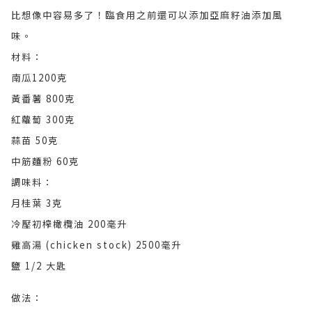
比想像中容易多了！臨食用之前還可以添加亞麻籽油添加風
味。
材料：
南瓜1200克
黃番薯 800克
紅蘿蔔 300克
蒜苗 50克
中筋麵粉 60克
調味料：
月桂葉 3克
冷壓初榨橄欖油 200毫升
雞高湯 (chicken stock) 2500毫升
鹽 1/2 大匙
做法：