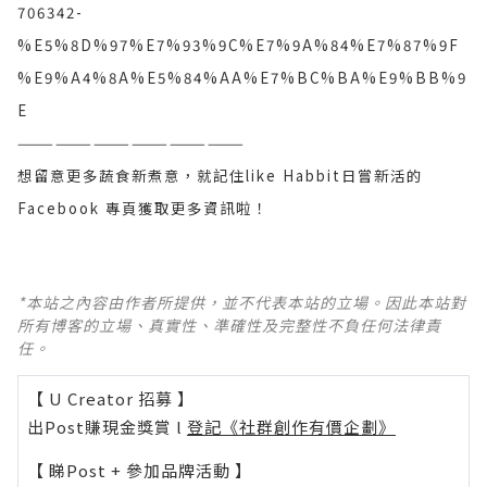
706342-
%E5%8D%97%E7%93%9C%E7%9A%84%E7%87%9F
%E9%A4%8A%E5%84%AA%E7%BC%BA%E9%BB%9
E
——————————————————
想留意更多蔬食新煮意，就記住like Habbit日嘗新活的
Facebook 專頁獲取更多資訊啦！
*本站之內容由作者所提供，並不代表本站的立場。因此本站對
所有博客的立場、真實性、準確性及完整性不負任何法律責
任。
【 U Creator 招募 】
出Post賺現金獎賞 l
登記《社群創作有價企劃》
【 睇Post + 參加品牌活動 】