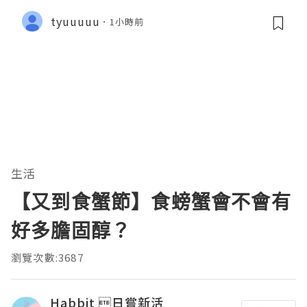
tyuuuuu
1小時前
生活
【又到食蟹節】食螃蟹會不會有
好多膽固醇？
瀏覽次數:3687
Habbit 日嘗新活