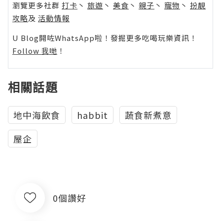
瀏覽更多社群
打卡
丶
旅遊
丶
美食
丶
親子
丶
寵物
丶
扮靚
攻略
及
活動情報
U Blog開咗WhatsApp啦！發掘更多吃喝玩樂資訊！
Follow 我哋
！
相關話題
地中海飲食
habbit
蔬食新煮意
屋企
0個讚好