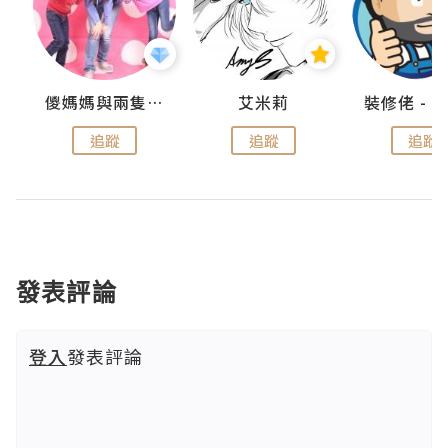
點滴
儍媽媽與兩隻小魔怪之家
艾米莉
追蹤
追蹤
追蹤
發表評論
登入
發表評論