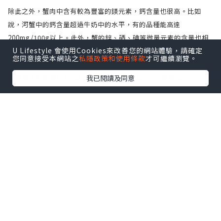
除此之外，蟹肉中含有較為豐富的鎂元素，鈣含量也很高。比如
說，河蟹中的鈣含量超過牛奶中的水平，有的品種能高達
200mg/100g以上。此外，蟹的鋅、硒、碘等微量元素的含量也相
U Lifestyle 會使用Cookies來改善您的網站體驗，請確定
當高，特別是硒元素，遠遠高於普通肉類的水平。
您同意接受本網站之
私隱政策和使用條款
才可繼續瀏覽。
——————————————————
我已閱讀及同意
想留意更多食物101小貼士，就記住like Habbit日嘗新活的
Facebook 專頁獲取更多資訊啦！
資料來源:
邵瑞琳—養生須知：螃蟹營養價值幾何？吃蟹3大注意事項
http://shipin.people.com.cn/BIG5/n/2013/0911/c85914-
22878777.html
營養師破迷思－海鮮都是高膽固醇嗎？別再誤會海鮮了～
http://www.nutriyoung.com.tw/2016/02/blog-
post_14.html
圖片來源:
https://i.pinimg.com/originals/43/44/2c/43442c1f422d7cf16
c5478cd1919bdfa.jpg