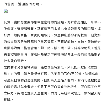
的營養，避開膽固醇呢？
其實，膽固醇主要都集中在動物的內臟類，海鮮亦是如此，所以不
吃蝦頭、蟹膏和卵黃，其實就不用太擔心會攝取過多的膽固醇。海
鮮與一般的家畜、家禽肉類相比，熱量和脂肪都來的較低，但海鮮
的蛋白質及各種胺基酸含量甚豐富，不管是蝦類、貝類、蟹類還是
魚類等海鮮，皆富含鈉、鉀、鈣、鎂、鐵、磷、鋅等礦物質。若是
需要控制熱量時，在相同熱量之下選擇海鮮會比一般肉類能攝取到
較多蛋白質哦！
蟹肉的水分含量特別高，脂肪含量特別低，所以如果按照乾重計
算，它的蛋白質含量相當可觀，佔干重的70%至90%。這個高度，
可是其他食物很難達到的。但如果大量攝入蟹肉，對消化道裡的蛋
白酶的需求就會很大。如果平日蛋白質食物吃得少，蛋白酶工作不
太給力，突然吃進去大量蟹肉，對消化系統來說會是一個相當大的
挑戰。