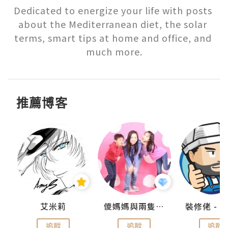
Dedicated to energize your life with posts 
about the Mediterranean diet, the solar 
terms, smart tips at home and office, and 
much more.
推薦博客
點滴
艾米莉
儍媽媽與兩隻小魔怪之家
追蹤
追蹤
追蹤