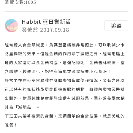
瀏覽次數:1605
Habbit 日嘗新活
追蹤
發佈於 2017.09.18
經常聽人食金菇減肥，貪其豐富纖維非常飽肚，可以收減少卡
路里攝取的效果。但是金菇的作用除了減肥之外，經常用腦上
班的大家還可以食金菇補腦，增強記憶呢！金菇普林較高、富
含纖維，較難消化，記得有痛風或者胃痛要小心食呀！
經常坐在辦公室容易積存身體廢物造成便秘情況，金菇之所以
可以特有的條狀造型更能促進胃腸的蠕動，將體內廢物及時排
出體外，對單純性兒童肥胖症還有減肥效果，國外營養學家稱
其為「減肥菇」。
下班回來帶著疲累的身體，烹調簡單的金針菇湯，就是美味的
晚餐！