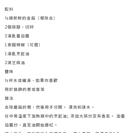
配料
½磅新鮮的金菇（根除去）
2個蒜瓣，切碎
3湯匙番茄醬
1泰國辣椒（可選）
1湯匙烹飪油
2滴芝麻油
鹽味
½杯水或雞湯，如果你喜歡
用於裝飾的蔥或香菜
做法
去除蘑菇的根，然後用手分開。 清洗和排水。
在中等溫度下加熱鍋中的烹飪油; 添加大蒜炒至有香氣。 加番
茄醬炒，直至油開始變紅。