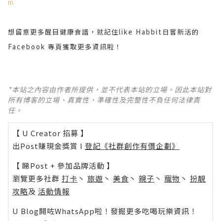
m
想留意更多醒目健康食譜，就記住like Habbit日嘗新活的
Facebook 專頁獲取更多資訊啦！
*本站之內容由作者所提供，並不代表本站的立場。因此本站對
所有博客的立場、真實性、準確性及完整性不負任何法律責
任。
【 U Creator 招募 】
出Post賺現金獎賞 l
登記《社群創作有價企劃》
【 睇Post + 參加品牌活動 】
瀏覽更多社群
打卡
丶
旅遊
丶
美食
丶
親子
丶
寵物
丶
扮靚
攻略
及
活動情報
U Blog開咗WhatsApp啦！發掘更多吃喝玩樂資訊！